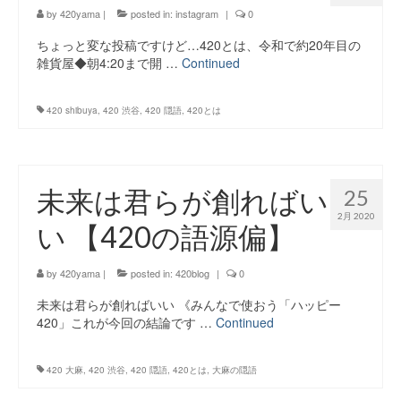
by
420yama
|
posted in:
instagram
|
0
ちょっと変な投稿ですけど…420とは、令和で約20年目の
雑貨屋◆朝4:20まで開 …
Continued
420 shibuya
,
420 渋谷
,
420 隠語
,
420とは
未来は君らが創ればい
25
2月 2020
い 【420の語源偏】
by
420yama
|
posted in:
420blog
|
0
未来は君らが創ればいい 《みんなで使おう「ハッピー
420」これが今回の結論です …
Continued
420 大麻
,
420 渋谷
,
420 隠語
,
420とは
,
大麻の隠語