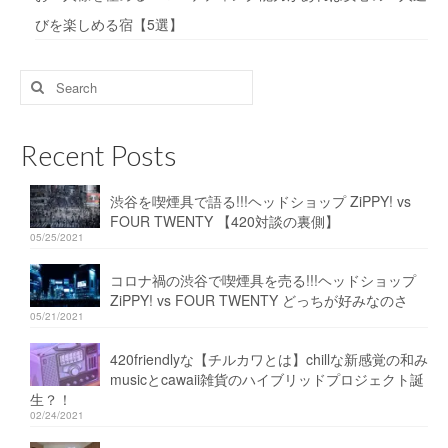
びを楽しめる宿【5選】
Search
for:
Recent Posts
渋谷を喫煙具で語る!!!ヘッドショップ ZiPPY! vs
FOUR TWENTY 【420対談の裏側】
05/25/2021
コロナ禍の渋谷で喫煙具を売る!!!ヘッドショップ
ZiPPY! vs FOUR TWENTY どっちが好みなのさ
05/21/2021
420friendlyな【チルカワとは】chillな新感覚の和み
musicとcawaii雑貨のハイブリッドプロジェクト誕
生？！
02/24/2021