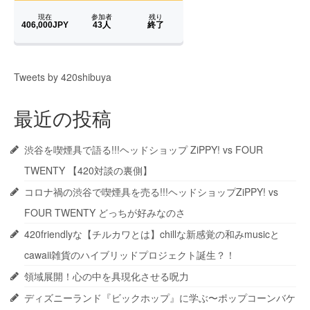
Tweets by 420shibuya
最近の投稿
渋谷を喫煙具で語る!!!ヘッドショップ ZiPPY! vs FOUR
TWENTY 【420対談の裏側】
コロナ禍の渋谷で喫煙具を売る!!!ヘッドショップZiPPY! vs
FOUR TWENTY どっちが好みなのさ
420friendlyな【チルカワとは】chillな新感覚の和みmusicと
cawaii雑貨のハイブリッドプロジェクト誕生？！
領域展開！心の中を具現化させる呪力
ディズニーランド『ビックホップ』に学ぶ〜ポップコーンバケ