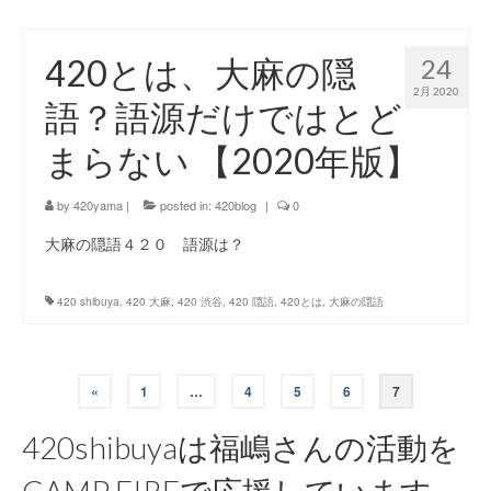
420とは、大麻の隠
24
2月 2020
語？語源だけではとど
まらない 【2020年版】
by
420yama
|
posted in:
420blog
|
0
大麻の隠語４２０ 語源は？
420 shibuya
,
420 大麻
,
420 渋谷
,
420 隠語
,
420とは
,
大麻の隠語
投
«
1
…
4
5
6
7
稿
420shibuyaは福嶋さんの活動を
ナ
CAMP FIREで応援しています