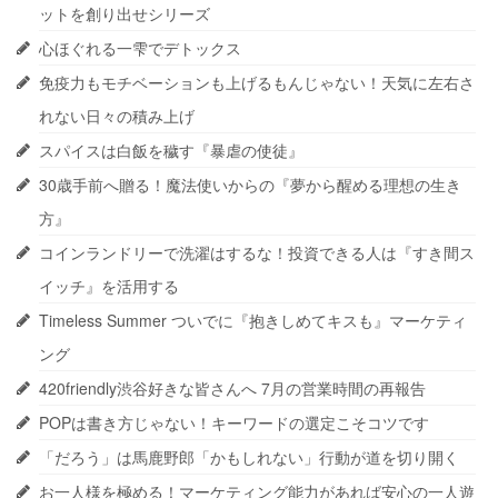
ットを創り出せシリーズ
心ほぐれる一雫でデトックス
免疫力もモチベーションも上げるもんじゃない！天気に左右さ
れない日々の積み上げ
スパイスは白飯を穢す『暴虐の使徒』
30歳手前へ贈る！魔法使いからの『夢から醒める理想の生き
方』
コインランドリーで洗濯はするな！投資できる人は『すき間ス
イッチ』を活用する
Timeless Summer ついでに『抱きしめてキスも』マーケティ
ング
420friendly渋谷好きな皆さんへ 7月の営業時間の再報告
POPは書き方じゃない！キーワードの選定こそコツです
「だろう」は馬鹿野郎「かもしれない」行動が道を切り開く
お一人様を極める！マーケティング能力があれば安心の一人遊