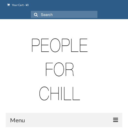
Your Cart
-
¥
0
Search
for:
Menu