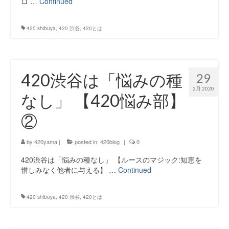
ロ …
Continued
420 shibuya
,
420 渋谷
,
420とは
420渋谷は「悩みの種
29
2月 2020
なし」 【420悩み部】
②
by
420yama
|
posted in:
420blog
|
0
420渋谷は「悩みの種なし」 【ルースのマジック:知恵を
惜しみなく他者に与える】 …
Continued
420 shibuya
,
420 渋谷
,
420とは