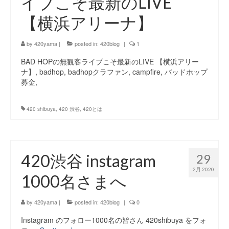
イブこそ最新のLIVE
【横浜アリーナ】
by
420yama
|
posted in:
420blog
|
1
BAD HOPの無観客ライブこそ最新のLIVE 【横浜アリー
ナ】, badhop, badhopクラファン, campfire, バッドホップ
募金,
420 shibuya
,
420 渋谷
,
420とは
420渋谷 instagram
29
2月 2020
1000名さまへ
by
420yama
|
posted in:
420blog
|
0
Instagram のフォロー1000名の皆さん 420shibuya をフォ