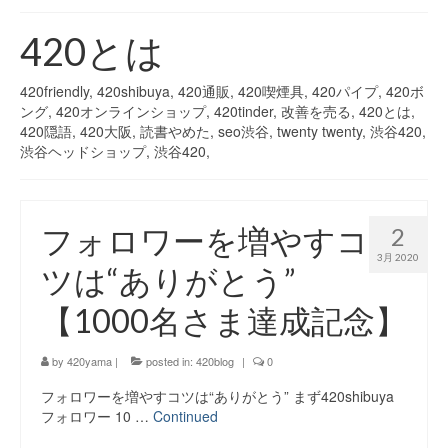
420 blog
420とは
420 shibuya_info
420friendly, 420shibuya, 420通販, 420喫煙具, 420パイプ, 420ボ
420 shibuya_access
ング, 420オンラインショップ, 420tinder, 改善を売る, 420とは,
420隠語, 420大阪, 読書やめた, seo渋谷, twenty twenty, 渋谷420,
420 shibuya_shop
渋谷ヘッドショップ, 渋谷420,
Instagram:420shibuya_official
フォロワーを増やすコ
About:FOUR TWENTY SHIBUYA
2
3月 2020
ツは“ありがとう”
YouTube:420shibuya
【1000名さま達成記念】
420 Blog Full
www.h4wp.com
by
420yama
|
posted in:
420blog
|
0
420friendly 通販
フォロワーを増やすコツは“ありがとう” まず420shibuya
フォロワー 10 …
Continued