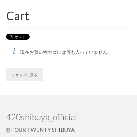
420 blog
Cart
420 shibuya_info
420 shibuya_access
420 shibuya_shop
現在お買い物カゴには何も入っていません。
Instagram:420shibuya_official
About:FOUR TWENTY SHIBUYA
ショップに戻る
YouTube:420shibuya
420 Blog Full
www.h4wp.com
420shibuya_official
420friendly 通販
FOUR TWENTY SHIBUYA