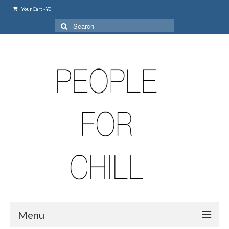
Your Cart
-
¥
0
Search
for:
Menu