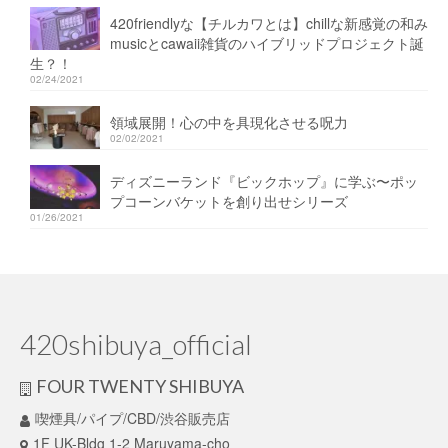
420friendlyな【チルカワとは】chillな新感覚の和み
musicとcawaii雑貨のハイブリッドプロジェクト誕
生？！
02/24/2021
領域展開！心の中を具現化させる呪力
02/02/2021
ディズニーランド『ビックホップ』に学ぶ〜ポッ
プコーンバケットを創り出せシリーズ
01/26/2021
420shibuya_official
FOUR TWENTY SHIBUYA
喫煙具/パイプ/CBD/渋谷販売店
1F UK-Bldg 1-2 Maruyama-cho