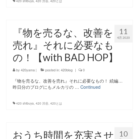
420 shibuya
,
420 渋谷
,
420とは
『物を売るな、改善を
11
4月 2020
売れ』それに必要なも
の！【with BAD HOP】
by
420yama
|
posted in:
420blog
|
0
『物を売るな、改善を売れ』それに必要なもの！ 続編…
昨日分のブログにもメルカリの …
Continued
420 shibuya
,
420 渋谷
,
420とは
おうち時間を充実させ
10