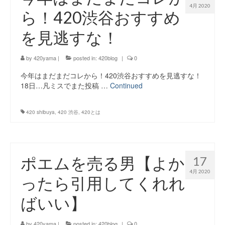
4月 2020
ら！420渋谷おすすめ
を見逃すな！
by
420yama
|
posted in:
420blog
|
0
今年はまだまだコレから！420渋谷おすすめを見逃すな！
18日…凡ミスでまた投稿 …
Continued
420 shibuya
,
420 渋谷
,
420とは
ポエムを売る男【よか
17
4月 2020
ったら引用してくれれ
ばいい】
by
420yama
|
posted in:
420blog
|
0