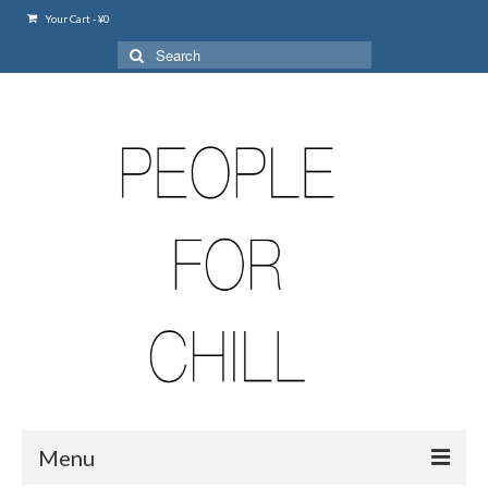
Your Cart
-
¥
0
Search
for:
Menu