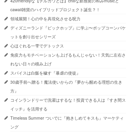
420friendlyな【チルカワとは】chillな新感覚の和みmusicと
cawaii雑貨のハイブリッドプロジェクト誕生？！
領域展開！心の中を具現化させる呪力
ディズニーランド『ビックホップ』に学ぶ〜ポップコーンバケ
ットを創り出せシリーズ
心ほぐれる一雫でデトックス
免疫力もモチベーションも上げるもんじゃない！天気に左右さ
れない日々の積み上げ
スパイスは白飯を穢す『暴虐の使徒』
30歳手前へ贈る！魔法使いからの『夢から醒める理想の生き
方』
コインランドリーで洗濯はするな！投資できる人は『すき間ス
イッチ』を活用する
Timeless Summer ついでに『抱きしめてキスも』マーケティ
ング