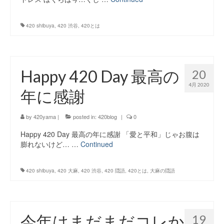
420 shibuya
,
420 渋谷
,
420とは
Happy 420 Day 最高の
20
4月 2020
年に感謝
by
420yama
|
posted in:
420blog
|
0
Happy 420 Day 最高の年に感謝 「愛と平和」じゃお腹は
膨れないけど… …
Continued
420 shibuya
,
420 大麻
,
420 渋谷
,
420 隠語
,
420とは
,
大麻の隠語
今年はまだまだコレか
19