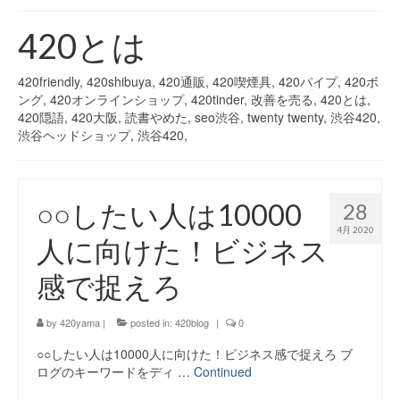
420 blog
420とは
420 shibuya_info
420friendly, 420shibuya, 420通販, 420喫煙具, 420パイプ, 420ボ
420 shibuya_access
ング, 420オンラインショップ, 420tinder, 改善を売る, 420とは,
420隠語, 420大阪, 読書やめた, seo渋谷, twenty twenty, 渋谷420,
420 shibuya_shop
渋谷ヘッドショップ, 渋谷420,
Instagram:420shibuya_official
○○したい人は10000
About:FOUR TWENTY SHIBUYA
28
4月 2020
人に向けた！ビジネス
YouTube:420shibuya
感で捉えろ
420 Blog Full
www.h4wp.com
by
420yama
|
posted in:
420blog
|
0
420friendly 通販
○○したい人は10000人に向けた！ビジネス感で捉えろ ブ
ログのキーワードをディ …
Continued