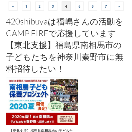
投
«
1
2
3
4
5
6
7
»
稿
420shibuyaは福嶋さんの活動を
ナ
CAMP FIREで応援しています
ビ
【東北支援】福島県南相馬市の
ゲ
子どもたちを神奈川秦野市に無
ー
料招待したい！
シ
ョ
ン