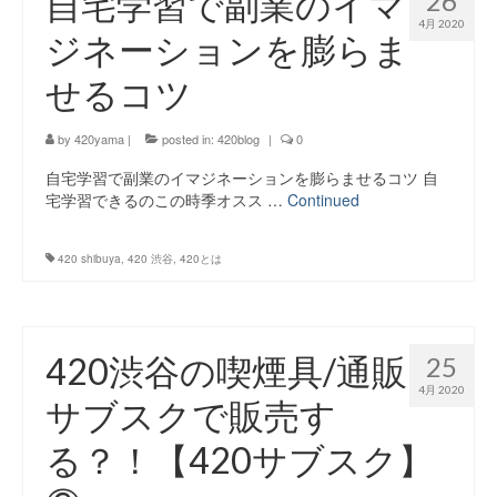
自宅学習で副業のイマ
26
4月 2020
ジネーションを膨らま
せるコツ
by
420yama
|
posted in:
420blog
|
0
自宅学習で副業のイマジネーションを膨らませるコツ 自
宅学習できるのこの時季オスス …
Continued
420 shibuya
,
420 渋谷
,
420とは
420渋谷の喫煙具/通販
25
4月 2020
サブスクで販売す
る？！【420サブスク】