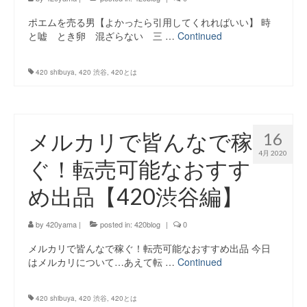
ポエムを売る男【よかったら引用してくれればいい】 時
と嘘 とき卵 混ざらない 三 …
Continued
420 shibuya
,
420 渋谷
,
420とは
メルカリで皆んなで稼
16
4月 2020
ぐ！転売可能なおすす
め出品【420渋谷編】
by
420yama
|
posted in:
420blog
|
0
メルカリで皆んなで稼ぐ！転売可能なおすすめ出品 今日
はメルカリについて…あえて転 …
Continued
420 shibuya
,
420 渋谷
,
420とは