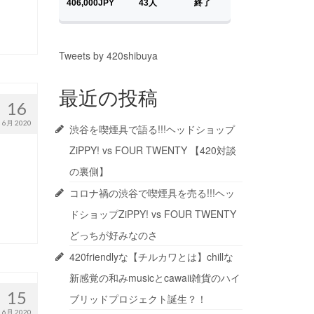
Tweets by 420shibuya
最近の投稿
16
6月 2020
渋谷を喫煙具で語る!!!ヘッドショップ
ZiPPY! vs FOUR TWENTY 【420対談
の裏側】
コロナ禍の渋谷で喫煙具を売る!!!ヘッ
ドショップZiPPY! vs FOUR TWENTY
どっちが好みなのさ
420friendlyな【チルカワとは】chillな
新感覚の和みmusicとcawaii雑貨のハイ
15
ブリッドプロジェクト誕生？！
6月 2020