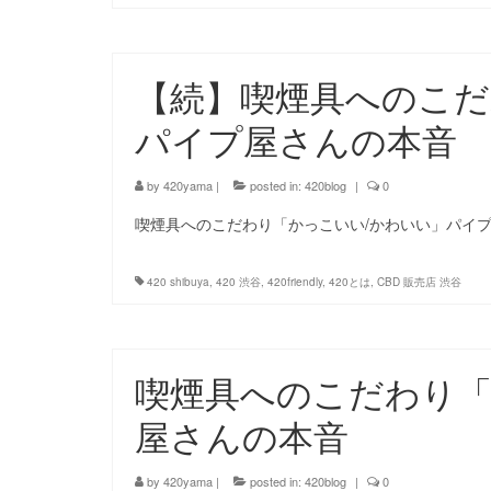
【続】喫煙具へのこだ
パイプ屋さんの本音
by
420yama
|
posted in:
420blog
|
0
喫煙具へのこだわり「かっこいい/かわいい」パイプ
420 shibuya
,
420 渋谷
,
420friendly
,
420とは
,
CBD 販売店 渋谷
喫煙具へのこだわり「
屋さんの本音
by
420yama
|
posted in:
420blog
|
0