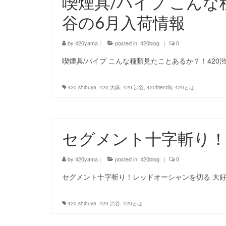
喫煙具/パイプ こんな
谷の6月入荷情報
by
420yama
|
posted in:
420blog
|
0
喫煙具/パイプ こんな種類見たことあるか？！420渋
420 shibuya
,
420 大麻
,
420 渋谷
,
420friendly
,
420とは
セグメント十字斬り
by
420yama
|
posted in:
420blog
|
0
セグメント十字斬り！レッドオーシャンを切る 大
420 shibuya
,
420 渋谷
,
420とは