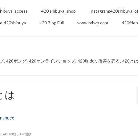
hibuya_access
420 shibuya_shop
Instagram:420shibuya_off
e:420shibuya
420 Blog Full
www.h4wp.com
420frie
420パイプ, 420ボング, 420オンラインショップ, 420tinder, 改善を売る, 420とは
pとは
ntinued
は
,
420喫煙具
,
420通販