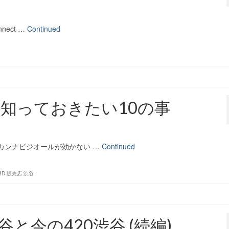
nect …
Continued
に知っておきたい10の事
/カンナビジオールが効かない …
Continued
BD 販売店 渋谷
と今の420渋谷 (続編)