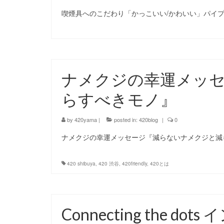
喫煙具へのこだわり「かっこいい/かわいい」パイプ
ナメクジの幸運メッ
らすべきモノ』
by
420yama
|
posted in:
420blog
|
0
ナメクジの幸運メッセージ『減らないナメクジと減
420 shibuya
,
420 渋谷
,
420friendly
,
420とは
Connecting the 