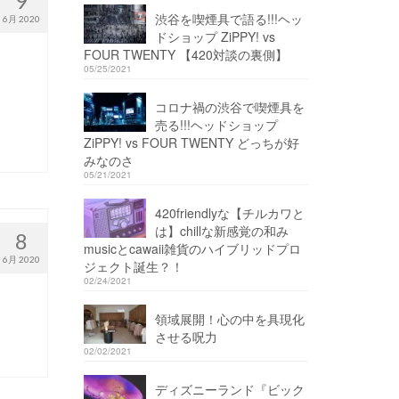
9
渋谷を喫煙具で語る!!!ヘッ
6月 2020
ドショップ ZiPPY! vs
FOUR TWENTY 【420対談の裏側】
05/25/2021
コロナ禍の渋谷で喫煙具を
売る!!!ヘッドショップ
ZiPPY! vs FOUR TWENTY どっちが好
みなのさ
05/21/2021
420friendlyな【チルカワと
は】chillな新感覚の和み
8
musicとcawaii雑貨のハイブリッドプロ
6月 2020
ジェクト誕生？！
02/24/2021
領域展開！心の中を具現化
させる呪力
02/02/2021
ディズニーランド『ビック