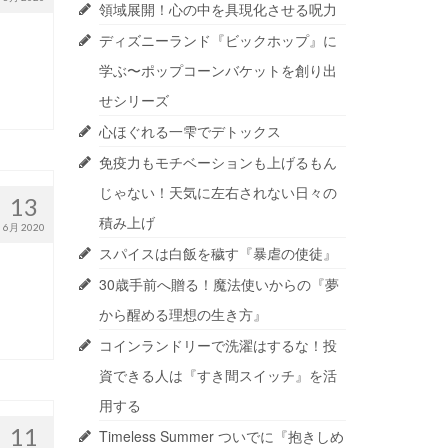
領域展開！心の中を具現化させる呪力
ディズニーランド『ビックホップ』に
学ぶ〜ポップコーンバケットを創り出
せシリーズ
心ほぐれる一雫でデトックス
免疫力もモチベーションも上げるもん
じゃない！天気に左右されない日々の
13
積み上げ
6月 2020
スパイスは白飯を穢す『暴虐の使徒』
30歳手前へ贈る！魔法使いからの『夢
から醒める理想の生き方』
コインランドリーで洗濯はするな！投
資できる人は『すき間スイッチ』を活
用する
11
Timeless Summer ついでに『抱きしめ