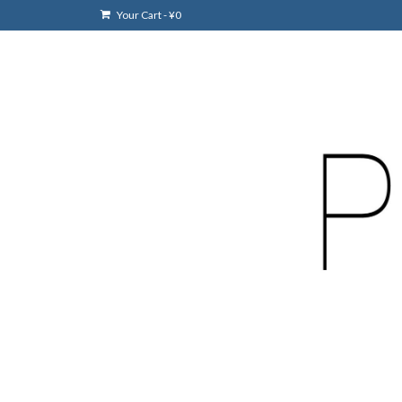
Your Cart
-
¥
0