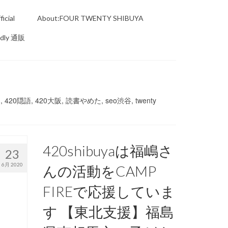
icial
About:FOUR TWENTY SHIBUYA
ndly 通販
, 420隠語, 420大阪, 読書やめた, seo渋谷, twenty
420shibuyaは福嶋さ
23
6月 2020
んの活動をCAMP
FIREで応援していま
す 【東北支援】福島