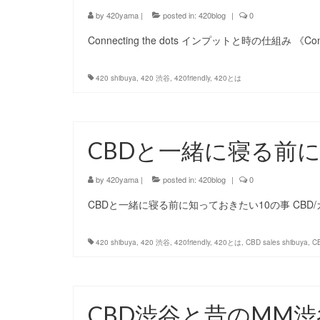
by
420yama
|
posted in:
420blog
|
0
Connecting the dots インプットと時の仕組み 《Con
420 shibuya
,
420 渋谷
,
420friendly
,
420とは
CBDと一緒に寝る前
by
420yama
|
posted in:
420blog
|
0
CBDと一緒に寝る前に知っておきたい10の事 CBD
420 shibuya
,
420 渋谷
,
420friendly
,
420とは
,
CBD sales shibuya
,
C
CBD渋谷と昔のMM渋谷