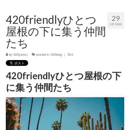
420 blog
420friendlyひとつ
29
420 shibuya_info
5月 2020
屋根の下に集う仲間
420 shibuya_access
たち
420 shibuya_shop
by
420yama
|
posted in:
420blog
|
0
Instagram:420shibuya_official
About:FOUR TWENTY SHIBUYA
420friendlyひとつ屋根の下
YouTube:420shibuya
に集う仲間たち
420 Blog Full
www.h4wp.com
420friendly 通販