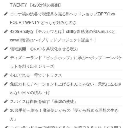
TWENTY 【420対談の裏側】
コロナ禍の渋谷で喫煙具を売る!!!ヘッドショップZiPPY! vs
FOUR TWENTY どっちが好みなのさ
420friendlyな【チルカワとは】chillな新感覚の和みmusicと
cawaii雑貨のハイブリッドプロジェクト誕生？！
領域展開！心の中を具現化させる呪力
ディズニーランド『ビックホップ』に学ぶ〜ポップコーンバケ
ットを創り出せシリーズ
心ほぐれる一雫でデトックス
免疫力もモチベーションも上げるもんじゃない！天気に左右さ
れない日々の積み上げ
スパイスは白飯を穢す『暴虐の使徒』
30歳手前へ贈る！魔法使いからの『夢から醒める理想の生き
方』
コインランドリーで洗濯はするな！投資できる人は『すき間ス