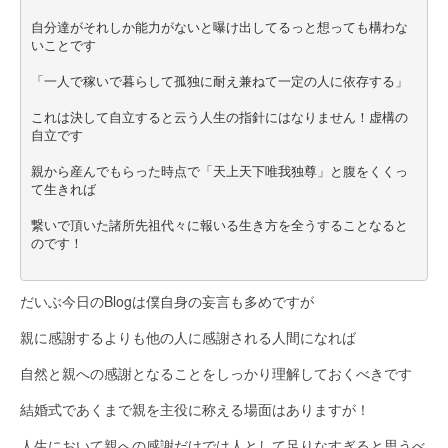
自分達がそれしか能力がないと曝け出してるっと想っても構わな
いことです
「一人で稼いで暮らして孤独に耐え兼ねて一定の人に依存する」
これは決して自立すると云う人生の指針にはなりません！虚構の
自立です
親から産んでもらった時点で「天上天下唯我独尊」と腹をくくっ
て生きれば
繋いで頂いた諸所先祖代々に報いる生き方を全うすることなると
のです！
だいぶ今日のBlogは僕自身の妄言も多めですが
親に感謝するよりも他の人に感謝される人間になれば
自然と親への感謝となることをしっかり理解しておくべきです
結婚式であくまで親を主役に称える場面はありますが！
人生において親への感謝だけでは人として足りなすぎると思うべ