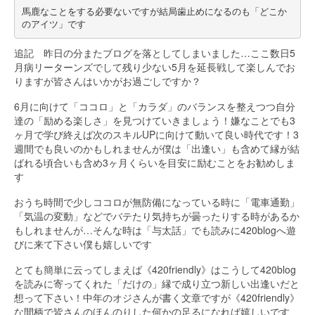
馬鹿なことをする必要ないですが結局歯止めになるのも「どこか
のアイツ」です
追記 昨日の分またブログを落としてしまいました…ここ数日5
月病リーターンズでして残り少ない5月を延長戦して楽しんでお
りますが皆さんはいかがお過ごしですか？
6月に向けて「ココロ」と「カラダ」のバランスを整えつつ自分
達の「励める楽しさ」を見つけていきましょう！嫌なことでも3
ヶ月で学び終えば次のスキルUPに向けて動いて良い時代です！3
週間でも良いのかもしれませんが僕は「出逢い」も含めて縁が結
ばれる頃合いも含め3ヶ月くらいを目安に励むことをお勧めしま
す
おうち時間で少しココロが無防備になっている時に「電車通勤」
「気温の変動」などでバテたり気持ちが曇ったりする時があるか
もしれませんが…そんな時は「与太話」でも読みに420blogへ遊
びに来て下さい僕も嬉しいです
とても簡単に云ってしまえば《420friendly》はこうして420blog
を読みに寄ってくれた「だけの」縁で成り立つ新しい出逢いだと
想って下さい！中年のオジさんが書く文章ですが《420friendly》
な間柄で皆さんのほんのりした何かの足るになれば嬉しいです