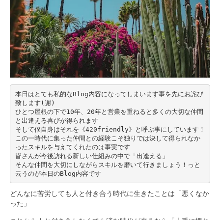
本日はとても私的なBlog内容になってしまいます事を先にお詫び
致します(謝)
ひとつ屋根の下で10年、20年と営業を重ねると多くの大切な仲間
と出逢える喜びが得られます
そして僕自身はそれを《420friendly》と呼ぶ事にしています！
この一時代に集った仲間との経験こそ独りでは決して得られなか
ったスキルを与えてくれたのは事実です
皆さんが今後訪れる新しい仕組みの中で「出逢える」
そんな仲間を大切にしながらスキルを磨いて行きましょう！っと
云うのが本日のBlog内容です
どんなに苦労しても人と付き合う時代に生きたことは「悪くなか
った」