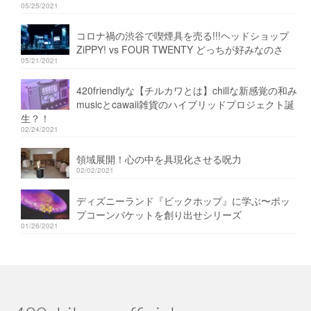
05/25/2021
コロナ禍の渋谷で喫煙具を売る!!!ヘッドショップ
ZiPPY! vs FOUR TWENTY どっちが好みなのさ
05/21/2021
420friendlyな【チルカワとは】chillな新感覚の和み
musicとcawaii雑貨のハイブリッドプロジェクト誕
生？！
02/24/2021
領域展開！心の中を具現化させる呪力
02/02/2021
ディズニーランド『ビックホップ』に学ぶ〜ポッ
プコーンバケットを創り出せシリーズ
01/26/2021