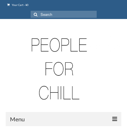
Your Cart
-
¥
0
Search
for:
Menu