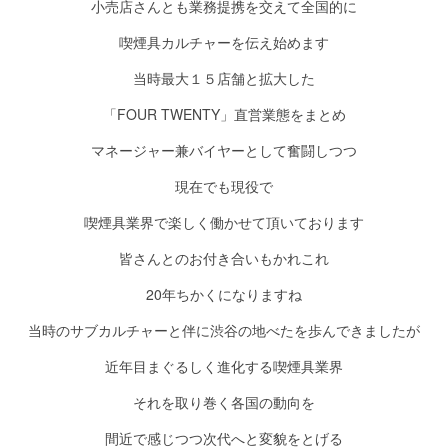
小売店さんとも業務提携を交えて全国的に
喫煙具カルチャーを伝え始めます
当時最大１５店舗と拡大した
「FOUR TWENTY」直営業態をまとめ
マネージャー兼バイヤーとして奮闘しつつ
現在でも現役で
喫煙具業界で楽しく働かせて頂いております
皆さんとのお付き合いもかれこれ
20年ちかくになりますね
当時のサブカルチャーと伴に渋谷の地べたを歩んできましたが
近年目まぐるしく進化する喫煙具業界
それを取り巻く各国の動向を
間近で感じつつ次代へと変貌をとげる