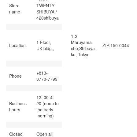
Store
TWENTY
name
SHIBUYA /
420shibuya
1-2
1 Floor,
Maruyama-
Location
ZIP:150-0044
UK-bldg ,
cho,Shibuya-
ku, Tokyo
+813-
Phone
3770-7799
12: 00-4:
Business
20 (noon to
hours
the early
morning)
Closed
Open all