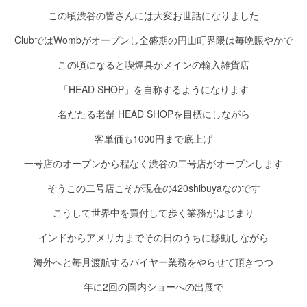
この頃渋谷の皆さんには大変お世話になりました
ClubではWombがオープンし全盛期の円山町界隈は毎晩賑やかで
この頃になると喫煙具がメインの輸入雑貨店
「HEAD SHOP」を自称するようになります
名だたる老舗 HEAD SHOPを目標にしながら
客単価も1000円まで底上げ
一号店のオープンから程なく渋谷の二号店がオープンします
そうこの二号店こそが現在の420shibuyaなのです
こうして世界中を買付して歩く業務がはじまり
インドからアメリカまでその日のうちに移動しながら
海外へと毎月渡航するバイヤー業務をやらせて頂きつつ
年に2回の国内ショーへの出展で