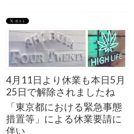
420 blog
420 shibuya_info
420 shibuya_access
420 shibuya_shop
Instagram:420shibuya_official
About:FOUR TWENTY SHIBUYA
4月11日より休業も本日5月
YouTube:420shibuya
25日で解除されましたね
420 Blog Full
「東京都における緊急事態
www.h4wp.com
措置等」による休業要請に
420friendly 通販
伴い