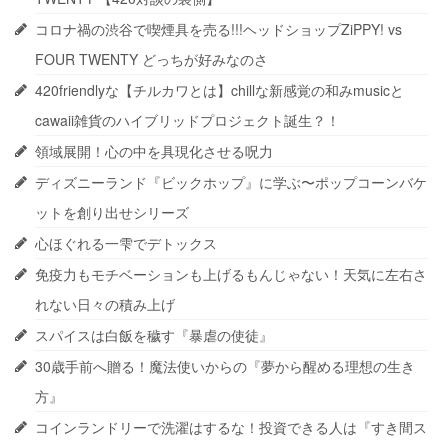
コロナ禍の渋谷で喫煙具を売る!!!ヘッドショップZiPPY! vs
FOUR TWENTY どっちが好みなのさ
420friendlyな【チルカワとは】chillな新感覚の和みmusicと
cawaii雑貨のハイブリッドプロジェクト誕生？！
領域展開！心の中を具現化させる呪力
ディズニーランド『ビックホップ』に学ぶ〜ポップコーンバケ
ットを創り出せシリーズ
心ほぐれる一雫でデトックス
免疫力もモチベーションも上げるもんじゃない！天気に左右さ
れない日々の積み上げ
スパイスは白飯を穢す『暴虐の使徒』
30歳手前へ贈る！魔法使いからの『夢から醒める理想の生き
方』
コインランドリーで洗濯はするな！投資できる人は『すき間ス