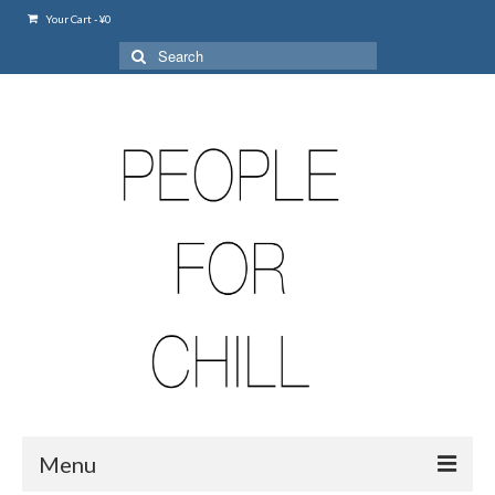
Your Cart
-
¥
0
Search
for:
Menu