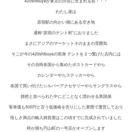
420shibuyaが東京の渋谷に生まれる前・・・
わたし達は
原宿駅の向かい側にある空き地
通称“原宿のテント村”におりました
まさにアジアのマーケットそのままの雰囲気
そこが今の420shibuyaの前身 テントを２つ繋げた店内には
その当時各国から集めたポストカードやら
カレンダーやらステッカーやら
各国で買い付けたシルバーアクセサリーやらサングラスやら
雑然と並べられた中にどことなく漂わせる異国感
客単価も500円と言う低価格を売りにした業態で運営しており
怪しさ満点の輸入雑貨屋はこの頃すでに完成されていました
時が満ち円山町の一号店がオープンします