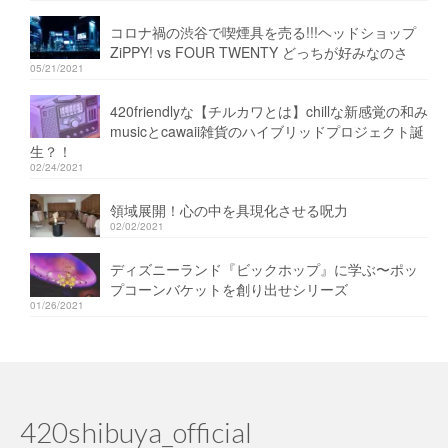
コロナ禍の渋谷で喫煙具を売る!!!ヘッドショップ
ZiPPY! vs FOUR TWENTY どっちが好みなのさ
05/21/2021
420friendlyな【チルカワとは】chillな新感覚の和み
musicとcawaii雑貨のハイブリッドプロジェクト誕
生？！
02/24/2021
領域展開！心の中を具現化させる呪力
02/02/2021
ディズニーランド『ビックホップ』に学ぶ〜ポッ
プコーンバケットを創り出せシリーズ
01/26/2021
420shibuya_official