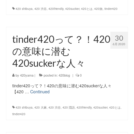
420 shibuya
,
420 渋谷
,
420friendly
,
420sucker
,
420とは
,
420旅
,
tinder420
tinder420って？！420
30
6月 2020
の意味に潜む
420suckerな人々
by
420yama
|
posted in:
420blog
|
0
tinder420って？！420の意味に潜む420suckerな人々
【420 …
Continued
420 shibuya
,
420 大麻
,
420 渋谷
,
420 隠語
,
420friendly
,
420sucker
,
420とは
,
tinder420