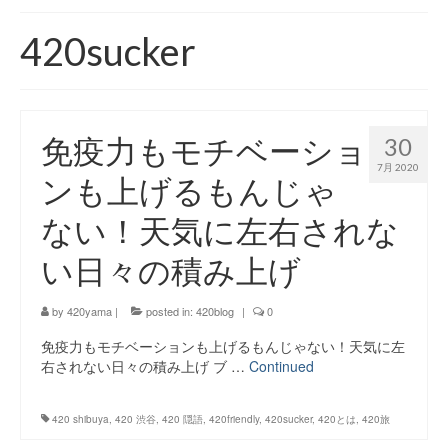
420 blog
420sucker
420 shibuya_info
420 shibuya_access
免疫力もモチベーショ
30
420 shibuya_shop
7月 2020
ンも上げるもんじゃ
Instagram:420shibuya_official
ない！天気に左右されな
About:FOUR TWENTY SHIBUYA
い日々の積み上げ
YouTube:420shibuya
420 Blog Full
by
420yama
|
posted in:
420blog
|
0
免疫力もモチベーションも上げるもんじゃない！天気に左
www.h4wp.com
右されない日々の積み上げ ブ …
Continued
420friendly 通販
420 shibuya
,
420 渋谷
,
420 隠語
,
420friendly
,
420sucker
,
420とは
,
420旅