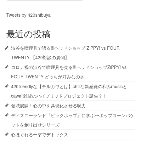
Tweets by 420shibuya
最近の投稿
渋谷を喫煙具で語る!!!ヘッドショップ ZiPPY! vs FOUR
TWENTY 【420対談の裏側】
コロナ禍の渋谷で喫煙具を売る!!!ヘッドショップZiPPY! vs
FOUR TWENTY どっちが好みなのさ
420friendlyな【チルカワとは】chillな新感覚の和みmusicと
cawaii雑貨のハイブリッドプロジェクト誕生？！
領域展開！心の中を具現化させる呪力
ディズニーランド『ビックホップ』に学ぶ〜ポップコーンバケ
ットを創り出せシリーズ
心ほぐれる一雫でデトックス