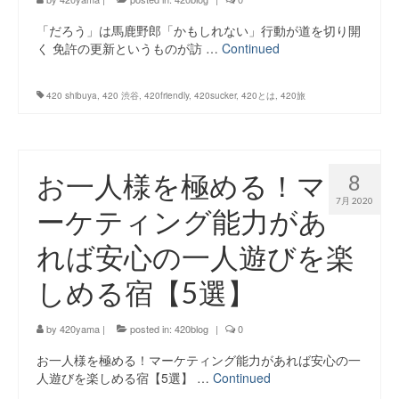
「だろう」は馬鹿野郎「かもしれない」行動が道を切り開
く 免許の更新というものが訪 …
Continued
420 shibuya
,
420 渋谷
,
420friendly
,
420sucker
,
420とは
,
420旅
お一人様を極める！マ
8
7月 2020
ーケティング能力があ
れば安心の一人遊びを楽
しめる宿【5選】
by
420yama
|
posted in:
420blog
|
0
お一人様を極める！マーケティング能力があれば安心の一
人遊びを楽しめる宿【5選】 …
Continued