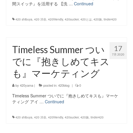
間スイッチ』を活用する 【洗 …
Continued
420 shibuya
,
420 渋谷
,
420friendly
,
420sucker
,
420とは
,
420旅
,
tinder420
Timeless Summer つい
17
7月 2020
でに『抱きしめてキス
も』マーケティング
by
420yama
|
posted in:
420blog
|
0
Timeless Summer ついでに『抱きしめてキスも』マーケ
ティング アイ …
Continued
420 shibuya
,
420 渋谷
,
420friendly
,
420sucker
,
420旅
,
tinder420