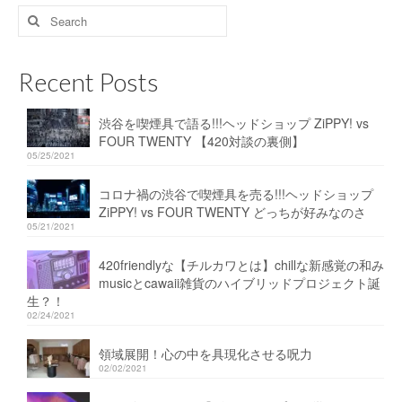
Search
for:
Recent Posts
渋谷を喫煙具で語る!!!ヘッドショップ ZiPPY! vs
FOUR TWENTY 【420対談の裏側】
05/25/2021
コロナ禍の渋谷で喫煙具を売る!!!ヘッドショップ
ZiPPY! vs FOUR TWENTY どっちが好みなのさ
05/21/2021
420friendlyな【チルカワとは】chillな新感覚の和み
musicとcawaii雑貨のハイブリッドプロジェクト誕
生？！
02/24/2021
領域展開！心の中を具現化させる呪力
02/02/2021