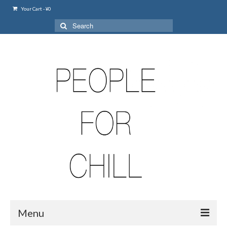
Your Cart
-
¥
0
Search
for:
Menu