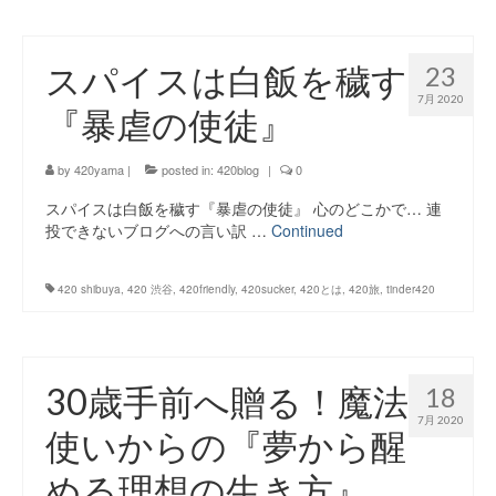
スパイスは白飯を穢す
23
7月 2020
『暴虐の使徒』
by
420yama
|
posted in:
420blog
|
0
スパイスは白飯を穢す『暴虐の使徒』 心のどこかで… 連
投できないブログへの言い訳 …
Continued
420 shibuya
,
420 渋谷
,
420friendly
,
420sucker
,
420とは
,
420旅
,
tinder420
30歳手前へ贈る！魔法
18
7月 2020
使いからの『夢から醒
める理想の生き方』