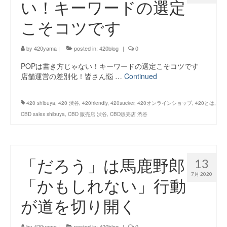
い！キーワードの選定
こそコツです
by
420yama
|
posted in:
420blog
|
0
POPは書き方じゃない！キーワードの選定こそコツです
店舗運営の差別化！皆さん悩 …
Continued
420 shibuya
,
420 渋谷
,
420friendly
,
420sucker
,
420オンラインショップ
,
420とは
,
CBD sales shibuya
,
CBD 販売店 渋谷
,
CBD販売店 渋谷
「だろう」は馬鹿野郎
13
7月 2020
「かもしれない」行動
が道を切り開く
by
420yama
|
posted in:
420blog
|
0