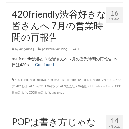
420friendly渋谷好きな
16
7月 2020
皆さんへ 7月の営業時
間の再報告
by
420yama
|
posted in:
420blog
|
0
420friendly渋谷好きな皆さんへ 7月の営業時間の再報告 本
日は420s …
Continued
420 bong
,
420 shibuya
,
420 渋谷
,
420friendly
,
420sucker
,
420オンラインショッ
プ
,
420とは
,
420パイプ
,
420ボング
,
420喫煙具
,
420通販
,
CBD sales shibuya
,
CBD
販売店 渋谷
,
CBD販売店 渋谷
,
tinder420
POPは書き方じゃな
14
7月 2020