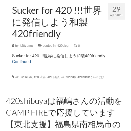
Sucker for 420 !!!世界
29
6月 2020
に発信しよう和製
420friendly
by
420yama
|
posted in:
420blog
|
0
Sucker for 420 !!!世界に発信しよう和製420friendly …
Continued
420 shibuya
,
420 渋谷
,
420 隠語
,
420friendly
,
420sucker
,
420とは
420shibuyaは福嶋さんの活動を
CAMP FIREで応援しています
【東北支援】福島県南相馬市の