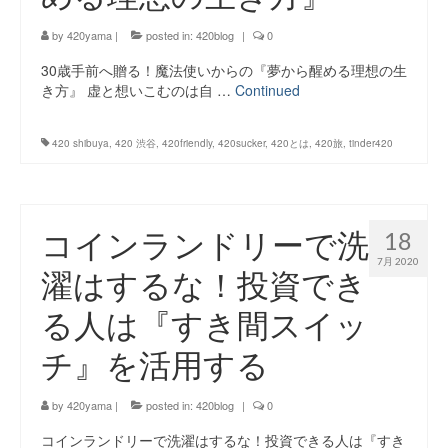
by
420yama
|
posted in:
420blog
|
0
30歳手前へ贈る！魔法使いからの『夢から醒める理想の生
き方』 虚と想いこむのは自 …
Continued
420 shibuya
,
420 渋谷
,
420friendly
,
420sucker
,
420とは
,
420旅
,
tinder420
コインランドリーで洗
18
7月 2020
濯はするな！投資でき
る人は『すき間スイッ
チ』を活用する
by
420yama
|
posted in:
420blog
|
0
コインランドリーで洗濯はするな！投資できる人は『すき