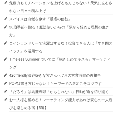
免疫力もモチベーションも上げるもんじゃない！天気に左右さ
れない日々の積み上げ
スパイスは白飯を穢す『暴虐の使徒』
30歳手前へ贈る！魔法使いからの『夢から醒める理想の生き
方』
コインランドリーで洗濯はするな！投資できる人は『すき間ス
イッチ』を活用する
Timeless Summer ついでに『抱きしめてキスも』マーケティ
ング
420friendly渋谷好きな皆さんへ 7月の営業時間の再報告
POPは書き方じゃない！キーワードの選定こそコツです
「だろう」は馬鹿野郎「かもしれない」行動が道を切り開く
お一人様を極める！マーケティング能力があれば安心の一人遊
びを楽しめる宿【5選】