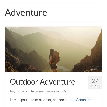
420 blog
Adventure
420 shibuya_info
420 shibuya_access
420 shibuya_shop
Instagram:420shibuya_official
About:FOUR TWENTY SHIBUYA
YouTube:420shibuya
420 Blog Full
Outdoor Adventure
27
www.h4wp.com
7月 2013
by
420yama
|
posted in:
Adventure
|
0
420friendly 通販
Lorem ipsum dolor sit amet, consectetur …
Continued