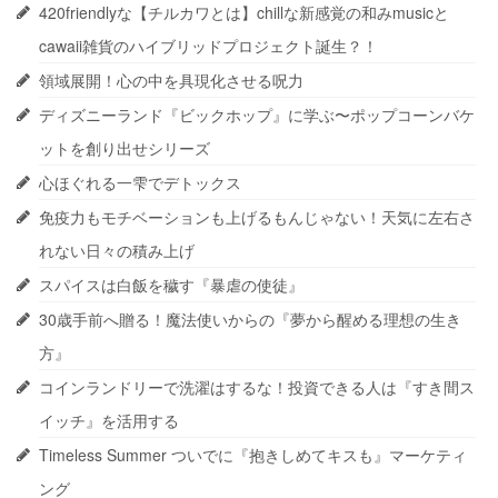
420friendlyな【チルカワとは】chillな新感覚の和みmusicと
cawaii雑貨のハイブリッドプロジェクト誕生？！
領域展開！心の中を具現化させる呪力
ディズニーランド『ビックホップ』に学ぶ〜ポップコーンバケ
ットを創り出せシリーズ
心ほぐれる一雫でデトックス
免疫力もモチベーションも上げるもんじゃない！天気に左右さ
れない日々の積み上げ
スパイスは白飯を穢す『暴虐の使徒』
30歳手前へ贈る！魔法使いからの『夢から醒める理想の生き
方』
コインランドリーで洗濯はするな！投資できる人は『すき間ス
イッチ』を活用する
Timeless Summer ついでに『抱きしめてキスも』マーケティ
ング