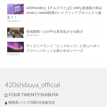
420friendlyな【チルカワとは】chillな新感覚の和み
musicとcawaii雑貨のハイブリッドプロジェクト誕
生？！
02/24/2021
領域展開！心の中を具現化させる呪力
02/02/2021
ディズニーランド『ビックホップ』に学ぶ〜ポッ
プコーンバケットを創り出せシリーズ
01/26/2021
420shibuya_official
FOUR TWENTY SHIBUYA
喫煙具/パイプ/CBD/渋谷販売店