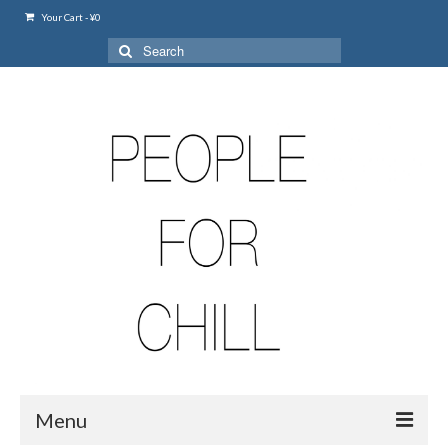
Your Cart
-
¥
0
Search
for:
Menu