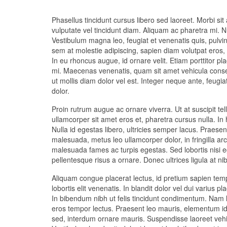
Phasellus tincidunt cursus libero sed laoreet. Morbi sit
vulputate vel tincidunt diam. Aliquam ac pharetra mi. 
Vestibulum magna leo, feugiat et venenatis quis, pulvina
sem at molestie adipiscing, sapien diam volutpat eros,
In eu rhoncus augue, id ornare velit. Etiam porttitor pla
mi. Maecenas venenatis, quam sit amet vehicula consecte
ut mollis diam dolor vel est. Integer neque ante, feugiat
dolor.
Proin rutrum augue ac ornare viverra. Ut at suscipit tel
ullamcorper sit amet eros et, pharetra cursus nulla. In
Nulla id egestas libero, ultricies semper lacus. Praes
malesuada, metus leo ullamcorper dolor, in fringilla ar
malesuada fames ac turpis egestas. Sed lobortis nisi e
pellentesque risus a ornare. Donec ultrices ligula at nib
Aliquam congue placerat lectus, id pretium sapien temp
lobortis elit venenatis. In blandit dolor vel dui varius pl
In bibendum nibh ut felis tincidunt condimentum. Nam lu
eros tempor lectus. Praesent leo mauris, elementum id e
sed, interdum ornare mauris. Suspendisse laoreet vehi