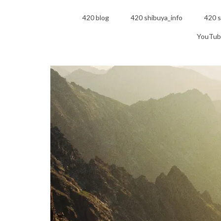
420 blog
420 shibuya_info
420 s
YouTub