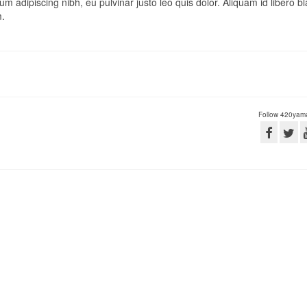
um adipiscing nibh, eu pulvinar justo leo quis dolor. Aliquam id libero bl
m.
Follow 420yam