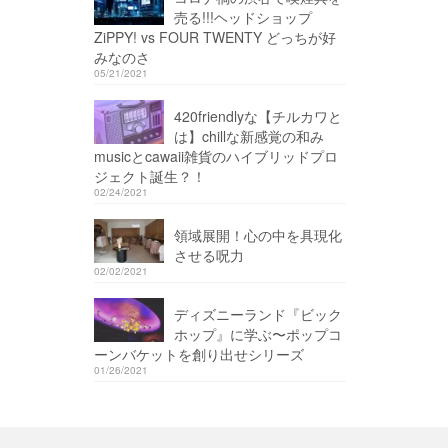
売る!!!ヘッドショップ
ZiPPY! vs FOUR TWENTY どっちが好
みなのさ
05/21/2021
420friendlyな【チルカワと
は】chillな新感覚の和み
musicとcawaii雑貨のハイブリッドプロ
ジェクト誕生？！
02/24/2021
領域展開！心の中を具現化
させる呪力
02/02/2021
ディズニーランド『ビック
ホップ』に学ぶ〜ポップコ
ーンバケットを創り出せシリーズ
01/26/2021