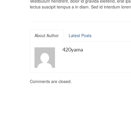
Vestibulum hendrerit, dolor id gravida eleifend, erat ips
lectus suscipit tempus a in diam. Sed id interdum lore
About Author
Latest Posts
420yama
Comments are closed.