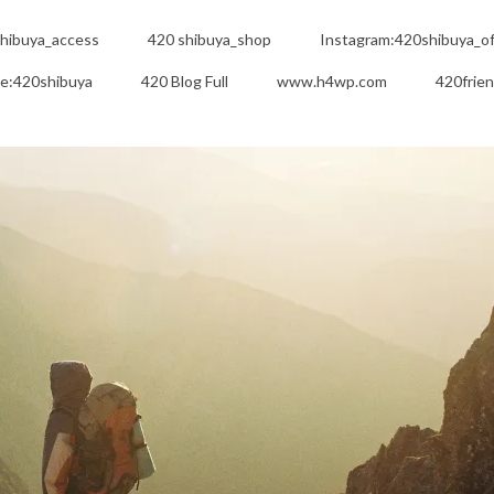
hibuya_access
420 shibuya_shop
Instagram:420shibuya_off
e:420shibuya
420 Blog Full
www.h4wp.com
420frie