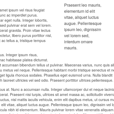
Praesent leo mauris,
 amet ipsum vel risus feugiat
elementum id elit
Nunc ac imperdiet purus.
vitae, aliquet luctus
r eget nulla. Integer lobortis,
augue. Pellentesque
 sed pulvinar erat sem vel lorem.
ipsum leo, dignissim
cerat gravida. Proin vitae lectus
vel lorem sed,
tur, libero purus porttitor nisl,
 ac tellus a, tristique tempus
interdum ornare
mauris.
lus. Integer ipsum risus,
 hac habitasse platea dictumst.
ent accumsan bibendum tellus ut pulvinar. Maecenas varius, nunc quis a
cu metus vel neque. Pellentesque habitant morbi tristique senectus et n
get ligula rhoncus sodales. Phasellus eget euismod urna. Nulla blandit
h laoreet ultricies vel sed odio. Praesent porttitor ultrices pellentesque.
us at. Nunc a accumsan nulla. Integer ullamcorper dui et neque lacinia
acerat. Praesent nisi turpis, ultrices sit amet massa ac, sollicitudin viverr
ctus, nisl mattis iaculis vehicula, enim elit dapibus metus, ut cursus 
lit vitae, aliquet luctus augue. Pellentesque ipsum leo, dignissim vel 
cula nibh id elementum. Mauris pulvinar lorem vitae venenatis aliquam