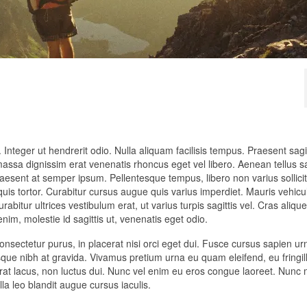
 Integer ut hendrerit odio. Nulla aliquam facilisis tempus. Praesent sagit
t massa dignissim erat venenatis rhoncus eget vel libero. Aenean tellus s
aesent at semper ipsum. Pellentesque tempus, libero non varius sollicit
 quis tortor. Curabitur cursus augue quis varius imperdiet. Mauris vehicu
rabitur ultrices vestibulum erat, ut varius turpis sagittis vel. Cras aliq
nim, molestie id sagittis ut, venenatis eget odio.
onsectetur purus, in placerat nisi orci eget dui. Fusce cursus sapien ur
risque nibh at gravida. Vivamus pretium urna eu quam eleifend, eu fringil
rat lacus, non luctus dui. Nunc vel enim eu eros congue laoreet. Nunc m
la leo blandit augue cursus iaculis.