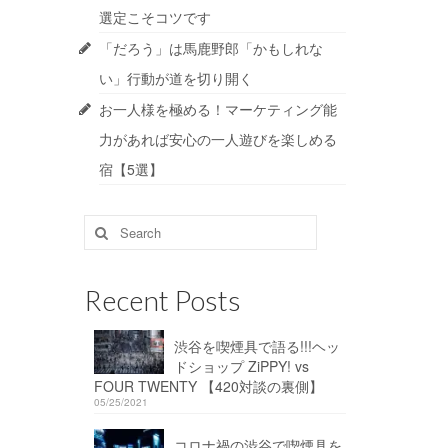
選定こそコツです
「だろう」は馬鹿野郎「かもしれな
い」行動が道を切り開く
お一人様を極める！マーケティング能
力があれば安心の一人遊びを楽しめる
宿【5選】
Search
for:
Recent Posts
渋谷を喫煙具で語る!!!ヘッ
ドショップ ZiPPY! vs
FOUR TWENTY 【420対談の裏側】
05/25/2021
コロナ禍の渋谷で喫煙具を