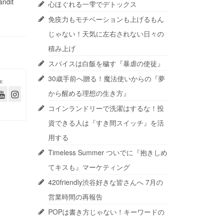
andit
心ほぐれる一雫でデトックス
免疫力もモチベーションも上げるもん
じゃない！天気に左右されない日々の
積み上げ
スパイスは白飯を穢す『暴虐の使徒』
30歳手前へ贈る！魔法使いからの『夢
a:
から醒める理想の生き方』
コインランドリーで洗濯はするな！投
資できる人は『すき間スイッチ』を活
用する
Timeless Summer ついでに『抱きしめ
てキスも』マーケティング
420friendly渋谷好きな皆さんへ 7月の
営業時間の再報告
POPは書き方じゃない！キーワードの