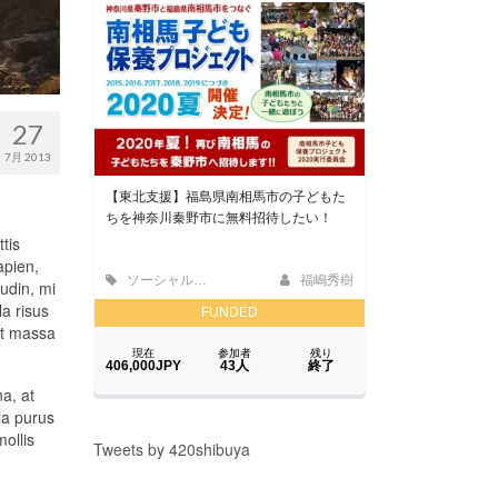
27
7月 2013
tis
apien,
udin, mi
la risus
uet massa
na, at
la purus
ollis
Tweets by 420shibuya