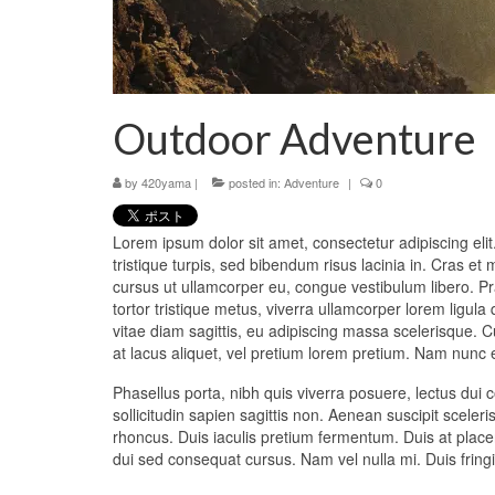
Outdoor Adventure
by
420yama
|
posted in:
Adventure
|
0
Lorem ipsum dolor sit amet, consectetur adipiscing elit.
tristique turpis, sed bibendum risus lacinia in. Cras e
cursus ut ullamcorper eu, congue vestibulum libero. Pr
tortor tristique metus, viverra ullamcorper lorem ligula
vitae diam sagittis, eu adipiscing massa scelerisque. Cu
at lacus aliquet, vel pretium lorem pretium. Nam nunc e
Phasellus porta, nibh quis viverra posuere, lectus dui c
sollicitudin sapien sagittis non. Aenean suscipit scele
rhoncus. Duis iaculis pretium fermentum. Duis at place
dui sed consequat cursus. Nam vel nulla mi. Duis fringil