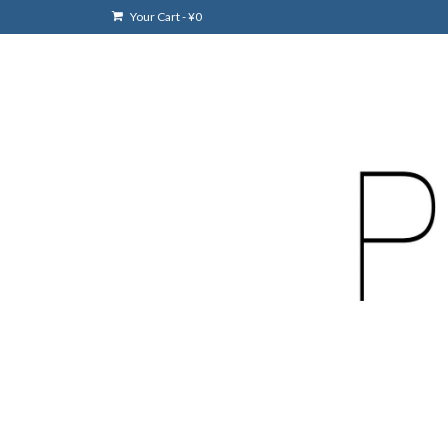
Your Cart
-
¥
0