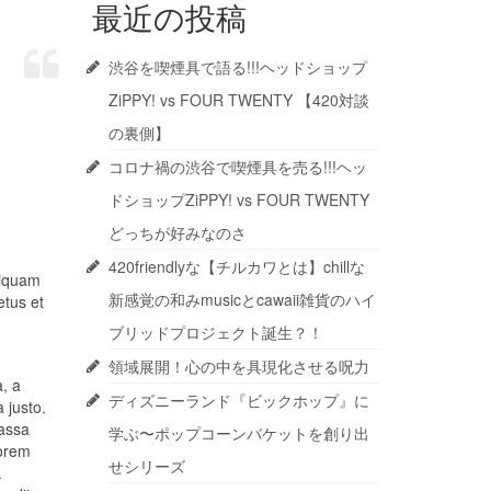
最近の投稿
渋谷を喫煙具で語る!!!ヘッドショップ
ZiPPY! vs FOUR TWENTY 【420対談
の裏側】
コロナ禍の渋谷で喫煙具を売る!!!ヘッ
ドショップZiPPY! vs FOUR TWENTY
どっちが好みなのさ
420friendlyな【チルカワとは】chillな
liquam
新感覚の和みmusicとcawaii雑貨のハイ
etus et
ブリッドプロジェクト誕生？！
領域展開！心の中を具現化させる呪力
, a
ディズニーランド『ビックホップ』に
a justo.
massa
学ぶ〜ポップコーンバケットを創り出
lorem
せシリーズ
.