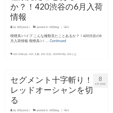
か？！420渋谷の6月入荷
情報
by
420yama
|
posted in:
420blog
|
0
喫煙具/パイプ こんな種類見たことあるか？！420渋谷の6
月入荷情報 喫煙具/パ …
Continued
420 shibuya
,
420 大麻
,
420 渋谷
,
420friendly
,
420とは
セグメント十字斬り！
8
6月 2020
レッドオーシャンを切
る
by
420yama
|
posted in:
420blog
|
0