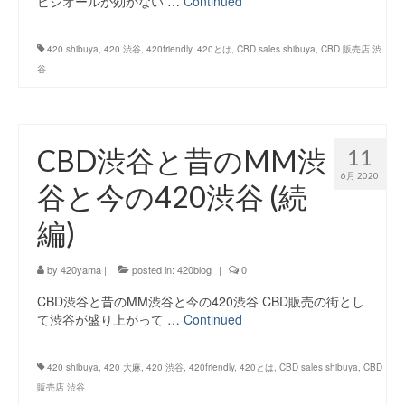
ビジオールが効かない …
Continued
420 shibuya
,
420 渋谷
,
420friendly
,
420とは
,
CBD sales shibuya
,
CBD 販売店 渋
谷
CBD渋谷と昔のMM渋
11
6月 2020
谷と今の420渋谷 (続
編)
by
420yama
|
posted in:
420blog
|
0
CBD渋谷と昔のMM渋谷と今の420渋谷 CBD販売の街とし
て渋谷が盛り上がって …
Continued
420 shibuya
,
420 大麻
,
420 渋谷
,
420friendly
,
420とは
,
CBD sales shibuya
,
CBD
販売店 渋谷