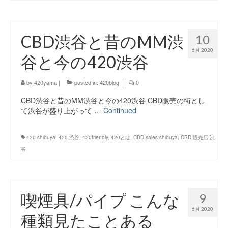
CBD渋谷と昔のMM渋
10
6月 2020
谷と今の420渋谷
by
420yama
|
posted in:
420blog
|
0
CBD渋谷と昔のMM渋谷と今の420渋谷 CBD販売の街とし
て渋谷が盛り上がって …
Continued
420 shibuya
,
420 渋谷
,
420friendly
,
420とは
,
CBD sales shibuya
,
CBD 販売店 渋
谷
喫煙具/パイプ こんな
9
6月 2020
種類見たことある