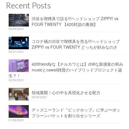
Recent Posts
渋谷を喫煙具で語る!!!ヘッドショップ ZiPPY! vs
FOUR TWENTY 【420対談の裏側】
05/25/2021
コロナ禍の渋谷で喫煙具を売る!!!ヘッドショップ
ZiPPY! vs FOUR TWENTY どっちが好みなのさ
05/21/2021
420friendlyな【チルカワとは】chillな新感覚の和み
musicとcawaii雑貨のハイブリッドプロジェクト誕
生？！
02/24/2021
領域展開！心の中を具現化させる呪力
02/02/2021
ディズニーランド『ビックホップ』に学ぶ〜ポッ
プコーンバケットを創り出せシリーズ
01/26/2021