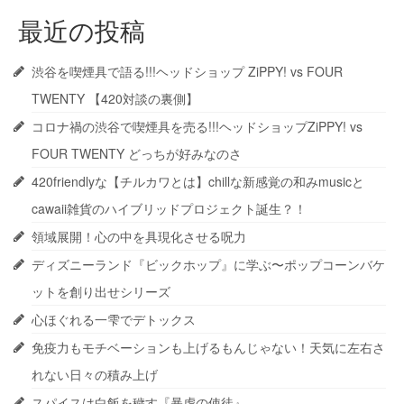
最近の投稿
渋谷を喫煙具で語る!!!ヘッドショップ ZiPPY! vs FOUR
TWENTY 【420対談の裏側】
コロナ禍の渋谷で喫煙具を売る!!!ヘッドショップZiPPY! vs
FOUR TWENTY どっちが好みなのさ
420friendlyな【チルカワとは】chillな新感覚の和みmusicと
cawaii雑貨のハイブリッドプロジェクト誕生？！
領域展開！心の中を具現化させる呪力
ディズニーランド『ビックホップ』に学ぶ〜ポップコーンバケ
ットを創り出せシリーズ
心ほぐれる一雫でデトックス
免疫力もモチベーションも上げるもんじゃない！天気に左右さ
れない日々の積み上げ
スパイスは白飯を穢す『暴虐の使徒』