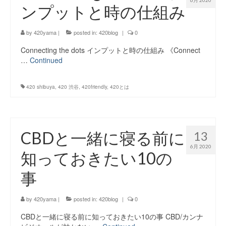
6月 2020
ンプットと時の仕組み
Instagram:420shibuya_official
About:FOUR TWENTY SHIBUYA
by
420yama
|
posted in:
420blog
|
0
Connecting the dots インプットと時の仕組み 《Connect
YouTube:420shibuya
…
Continued
420 Blog Full
420 shibuya
,
420 渋谷
,
420friendly
,
420とは
www.h4wp.com
420friendly 通販
CBDと一緒に寝る前に
13
6月 2020
知っておきたい10の
事
by
420yama
|
posted in:
420blog
|
0
CBDと一緒に寝る前に知っておきたい10の事 CBD/カンナ