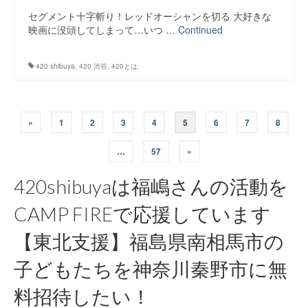
セグメント十字斬り！レッドオーシャンを切る 大好きな
映画に没頭してしまって…いつ …
Continued
420 shibuya
,
420 渋谷
,
420とは
投
«
1
2
3
4
5
6
7
8
稿
…
57
»
ナ
420shibuyaは福嶋さんの活動を
ビ
CAMP FIREで応援しています
ゲ
【東北支援】福島県南相馬市の
ー
子どもたちを神奈川秦野市に無
シ
料招待したい！