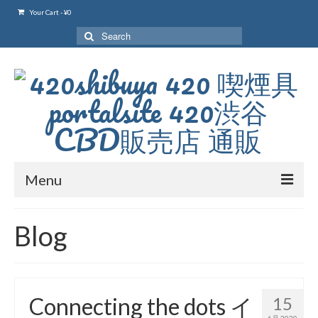
Your Cart
-
¥
0
Search
for:
Menu
420 blog
Blog
420 shibuya_info
420 shibuya_access
Connecting the dots イ
15
420 shibuya_shop