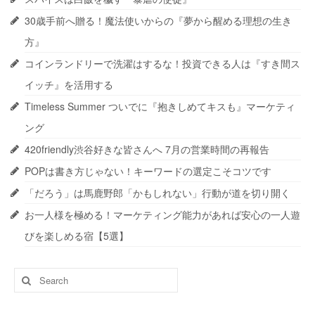
30歳手前へ贈る！魔法使いからの『夢から醒める理想の生き
方』
コインランドリーで洗濯はするな！投資できる人は『すき間ス
イッチ』を活用する
Timeless Summer ついでに『抱きしめてキスも』マーケティ
ング
420friendly渋谷好きな皆さんへ 7月の営業時間の再報告
POPは書き方じゃない！キーワードの選定こそコツです
「だろう」は馬鹿野郎「かもしれない」行動が道を切り開く
お一人様を極める！マーケティング能力があれば安心の一人遊
びを楽しめる宿【5選】
Search
for: