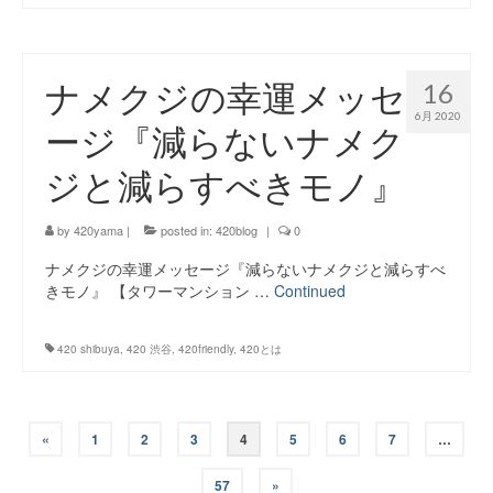
ナメクジの幸運メッセ
16
6月 2020
ージ『減らないナメク
ジと減らすべきモノ』
by
420yama
|
posted in:
420blog
|
0
ナメクジの幸運メッセージ『減らないナメクジと減らすべ
きモノ』 【タワーマンション …
Continued
420 shibuya
,
420 渋谷
,
420friendly
,
420とは
投
«
1
2
3
4
5
6
7
…
稿
57
»