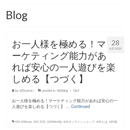
420 blog
Blog
420 shibuya_info
420 shibuya_access
お一人様を極める！マ
28
420 shibuya_shop
6月 2020
ーケティング能力があ
Instagram:420shibuya_official
れば安心の一人遊びを楽
About:FOUR TWENTY SHIBUYA
しめる【つづく】
YouTube:420shibuya
420 Blog Full
by
420yama
|
posted in:
420blog
|
0
お一人様を極める！マーケティング能力があれば安心の一
www.h4wp.com
人遊びを楽しめる【つづく】 …
Continued
420friendly 通販
420 shibuya
,
420 渋谷
,
420friendly
,
420オンラインショップ
,
420とは
,
420旅