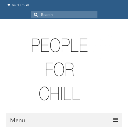
Your Cart
-
¥
0
Search
for:
Menu