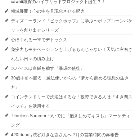
cawaii雑貨のハイブリッドプロジェクト誕生？！
領域展開！心の中を具現化させる呪力
ディズニーランド『ビックホップ』に学ぶ〜ポップコーンバケ
ットを創り出せシリーズ
心ほぐれる一雫でデトックス
免疫力もモチベーションも上げるもんじゃない！天気に左右さ
れない日々の積み上げ
スパイスは白飯を穢す『暴虐の使徒』
30歳手前へ贈る！魔法使いからの『夢から醒める理想の生き
方』
コインランドリーで洗濯はするな！投資できる人は『すき間ス
イッチ』を活用する
Timeless Summer ついでに『抱きしめてキスも』マーケティ
ング
420friendly渋谷好きな皆さんへ 7月の営業時間の再報告