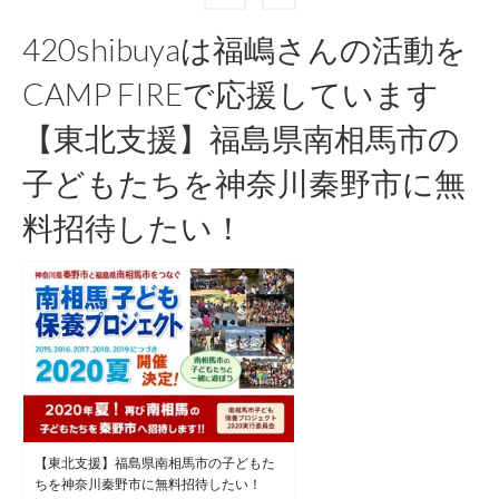
ナ
420shibuyaは福嶋さんの活動を
ビ
CAMP FIREで応援しています
ゲ
【東北支援】福島県南相馬市の
ー
子どもたちを神奈川秦野市に無
シ
料招待したい！
ョ
ン