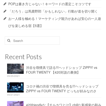
POPは書き方じゃない！キーワードの選定こそコツです
「だろう」は馬鹿野郎「かもしれない」行動が道を切り開く
お一人様を極める！マーケティング能力があれば安心の一人遊
びを楽しめる宿【5選】
Search
for:
Recent Posts
渋谷を喫煙具で語る!!!ヘッドショップ ZiPPY! vs
FOUR TWENTY 【420対談の裏側】
05/25/2021
コロナ禍の渋谷で喫煙具を売る!!!ヘッドショップ
ZiPPY! vs FOUR TWENTY どっちが好みなのさ
05/21/2021
420friendlyな【チルカワとは】chillな新感覚の和み