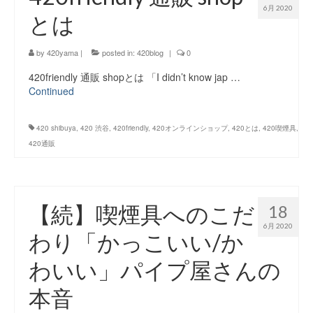
6月 2020
とは
by
420yama
|
posted in:
420blog
|
0
420friendly 通販 shopとは 「I didn’t know jap …
Continued
420 shibuya
,
420 渋谷
,
420friendly
,
420オンラインショップ
,
420とは
,
420喫煙具
,
420通販
【続】喫煙具へのこだ
18
6月 2020
わり「かっこいい/か
わいい」パイプ屋さんの
本音