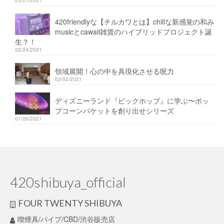
420friendlyな【チルカワとは】chillな新感覚の和み
musicとcawaii雑貨のハイブリッドプロジェクト誕
生？！
02/24/2021
領域展開！心の中を具現化させる呪力
02/02/2021
ディズニーランド『ビックホップ』に学ぶ〜ポッ
プコーンバケットを創り出せシリーズ
01/26/2021
420shibuya_official
FOUR TWENTY SHIBUYA
喫煙具/パイプ/CBD/渋谷販売店