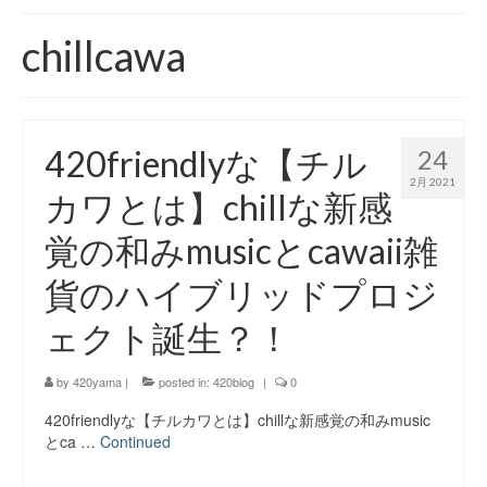
420 blog
chillcawa
420 shibuya_info
420 shibuya_access
420friendlyな【チル
24
420 shibuya_shop
2月 2021
カワとは】chillな新感
Instagram:420shibuya_official
覚の和みmusicとcawaii雑
About:FOUR TWENTY SHIBUYA
貨のハイブリッドプロジ
YouTube:420shibuya
ェクト誕生？！
420 Blog Full
by
420yama
|
posted in:
420blog
|
0
www.h4wp.com
420friendlyな【チルカワとは】chillな新感覚の和みmusic
420friendly 通販
とca …
Continued