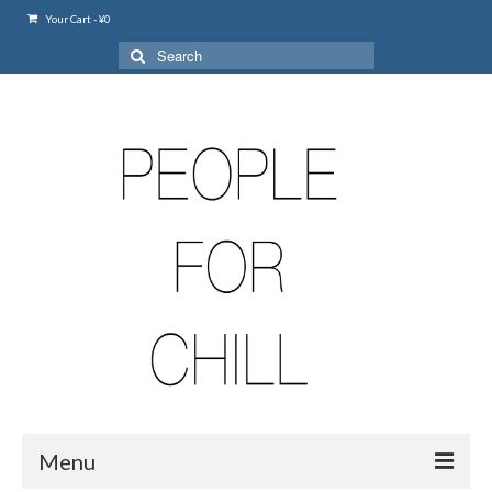
Your Cart
-
¥
0
Search
for:
Menu