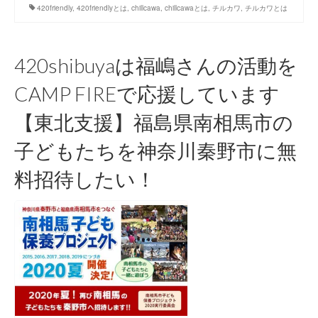
420friendly
,
420friendlyとは
,
chillcawa
,
chillcawaとは
,
チルカワ
,
チルカワとは
420shibuyaは福嶋さんの活動を
CAMP FIREで応援しています
【東北支援】福島県南相馬市の
子どもたちを神奈川秦野市に無
料招待したい！