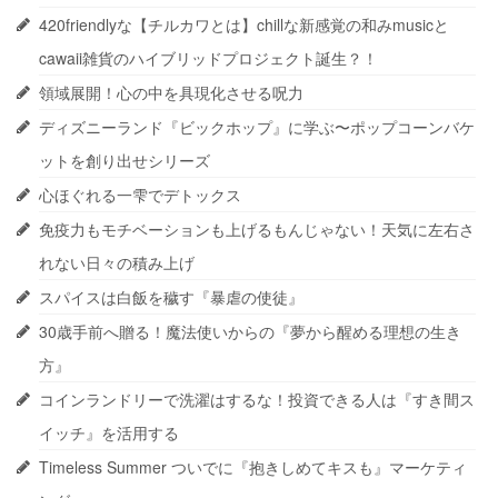
420friendlyな【チルカワとは】chillな新感覚の和みmusicと
cawaii雑貨のハイブリッドプロジェクト誕生？！
領域展開！心の中を具現化させる呪力
ディズニーランド『ビックホップ』に学ぶ〜ポップコーンバケ
ットを創り出せシリーズ
心ほぐれる一雫でデトックス
免疫力もモチベーションも上げるもんじゃない！天気に左右さ
れない日々の積み上げ
スパイスは白飯を穢す『暴虐の使徒』
30歳手前へ贈る！魔法使いからの『夢から醒める理想の生き
方』
コインランドリーで洗濯はするな！投資できる人は『すき間ス
イッチ』を活用する
Timeless Summer ついでに『抱きしめてキスも』マーケティ