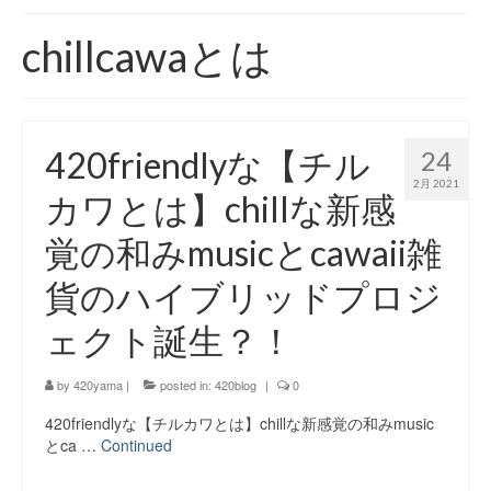
420 blog
chillcawaとは
420 shibuya_info
420 shibuya_access
420friendlyな【チル
24
420 shibuya_shop
2月 2021
カワとは】chillな新感
Instagram:420shibuya_official
覚の和みmusicとcawaii雑
About:FOUR TWENTY SHIBUYA
貨のハイブリッドプロジ
YouTube:420shibuya
ェクト誕生？！
420 Blog Full
by
420yama
|
posted in:
420blog
|
0
www.h4wp.com
420friendlyな【チルカワとは】chillな新感覚の和みmusic
420friendly 通販
とca …
Continued