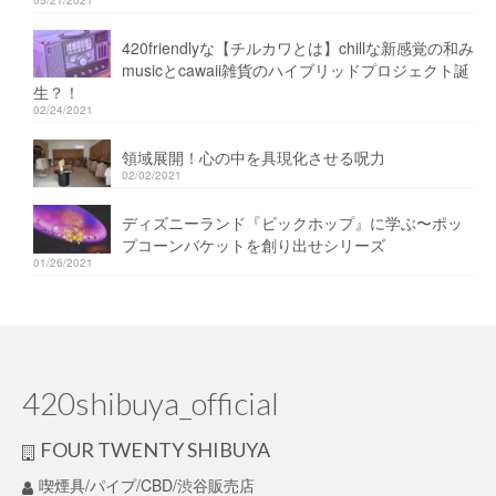
420friendlyな【チルカワとは】chillな新感覚の和み
musicとcawaii雑貨のハイブリッドプロジェクト誕
生？！
02/24/2021
領域展開！心の中を具現化させる呪力
02/02/2021
ディズニーランド『ビックホップ』に学ぶ〜ポッ
プコーンバケットを創り出せシリーズ
01/26/2021
420shibuya_official
FOUR TWENTY SHIBUYA
喫煙具/パイプ/CBD/渋谷販売店