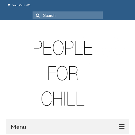
Your Cart
-
¥
0
Search
for:
Menu