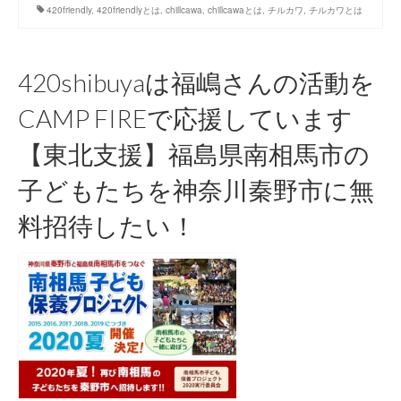
420friendly
,
420friendlyとは
,
chillcawa
,
chillcawaとは
,
チルカワ
,
チルカワとは
420shibuyaは福嶋さんの活動を
CAMP FIREで応援しています
【東北支援】福島県南相馬市の
子どもたちを神奈川秦野市に無
料招待したい！