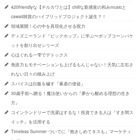
420friendlyな【チルカワとは】chillな新感覚の和みmusicと
cawaii雑貨のハイブリッドプロジェクト誕生？！
領域展開！心の中を具現化させる呪力
ディズニーランド『ビックホップ』に学ぶ〜ポップコーンバケ
ットを創り出せシリーズ
心ほぐれる一雫でデトックス
免疫力もモチベーションも上げるもんじゃない！天気に左右さ
れない日々の積み上げ
スパイスは白飯を穢す『暴虐の使徒』
30歳手前へ贈る！魔法使いからの『夢から醒める理想の生き
方』
コインランドリーで洗濯はするな！投資できる人は『すき間ス
イッチ』を活用する
Timeless Summer ついでに『抱きしめてキスも』マーケティ