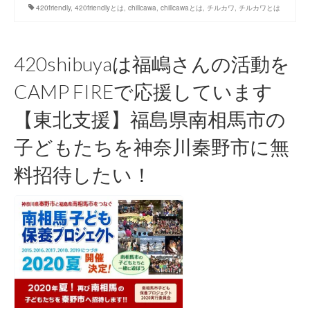
420friendly
,
420friendlyとは
,
chillcawa
,
chillcawaとは
,
チルカワ
,
チルカワとは
420shibuyaは福嶋さんの活動を
CAMP FIREで応援しています
【東北支援】福島県南相馬市の
子どもたちを神奈川秦野市に無
料招待したい！