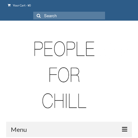
Your Cart
-
¥
0
Search
for:
Menu