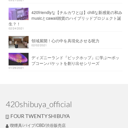
420friendlyな【チルカワとは】chillな新感覚の和み
musicとcawaii雑貨のハイブリッドプロジェクト誕
生？！
02/24/2021
領域展開！心の中を具現化させる呪力
02/02/2021
ディズニーランド『ビックホップ』に学ぶ〜ポッ
プコーンバケットを創り出せシリーズ
01/26/2021
420shibuya_official
FOUR TWENTY SHIBUYA
喫煙具/パイプ/CBD/渋谷販売店