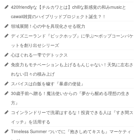
420friendlyな【チルカワとは】chillな新感覚の和みmusicと
cawaii雑貨のハイブリッドプロジェクト誕生？！
領域展開！心の中を具現化させる呪力
ディズニーランド『ビックホップ』に学ぶ〜ポップコーンバケ
ットを創り出せシリーズ
心ほぐれる一雫でデトックス
免疫力もモチベーションも上げるもんじゃない！天気に左右さ
れない日々の積み上げ
スパイスは白飯を穢す『暴虐の使徒』
30歳手前へ贈る！魔法使いからの『夢から醒める理想の生き
方』
コインランドリーで洗濯はするな！投資できる人は『すき間ス
イッチ』を活用する
Timeless Summer ついでに『抱きしめてキスも』マーケティ