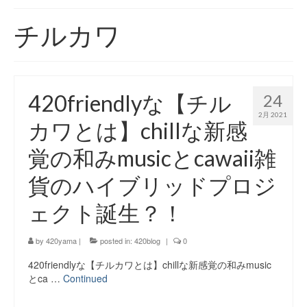
420 blog
チルカワ
420 shibuya_info
420 shibuya_access
420friendlyな【チル
24
420 shibuya_shop
2月 2021
カワとは】chillな新感
Instagram:420shibuya_official
覚の和みmusicとcawaii雑
About:FOUR TWENTY SHIBUYA
貨のハイブリッドプロジ
YouTube:420shibuya
ェクト誕生？！
420 Blog Full
by
420yama
|
posted in:
420blog
|
0
www.h4wp.com
420friendlyな【チルカワとは】chillな新感覚の和みmusic
420friendly 通販
とca …
Continued