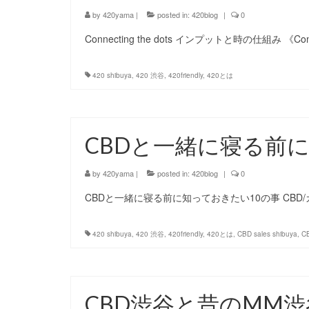
by
420yama
|
posted in:
420blog
|
0
Connecting the dots インプットと時の仕組み 《Con
420 shibuya
,
420 渋谷
,
420friendly
,
420とは
CBDと一緒に寝る前
by
420yama
|
posted in:
420blog
|
0
CBDと一緒に寝る前に知っておきたい10の事 CBD
420 shibuya
,
420 渋谷
,
420friendly
,
420とは
,
CBD sales shibuya
,
C
CBD渋谷と昔のMM渋谷