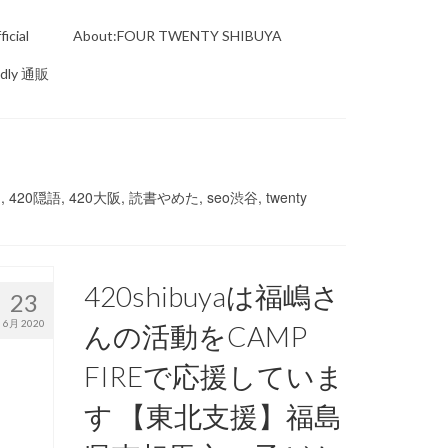
icial
About:FOUR TWENTY SHIBUYA
ndly 通販
, 420隠語, 420大阪, 読書やめた, seo渋谷, twenty
420shibuyaは福嶋さ
23
6月 2020
んの活動をCAMP
FIREで応援していま
す 【東北支援】福島