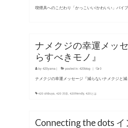
喫煙具へのこだわり「かっこいい/かわいい」パイプ
ナメクジの幸運メッ
らすべきモノ』
by
420yama
|
posted in:
420blog
|
0
ナメクジの幸運メッセージ『減らないナメクジと減
420 shibuya
,
420 渋谷
,
420friendly
,
420とは
Connecting the 