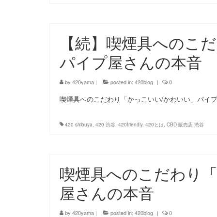
【続】喫煙具へのこだ
パイプ屋さんの本音
by
420yama
|
posted in:
420blog
|
0
喫煙具へのこだわり「かっこいい/かわいい」パイプ
420 shibuya
,
420 渋谷
,
420friendly
,
420とは
,
CBD 販売店 渋谷
喫煙具へのこだわり「
屋さんの本音
by
420yama
|
posted in:
420blog
|
0