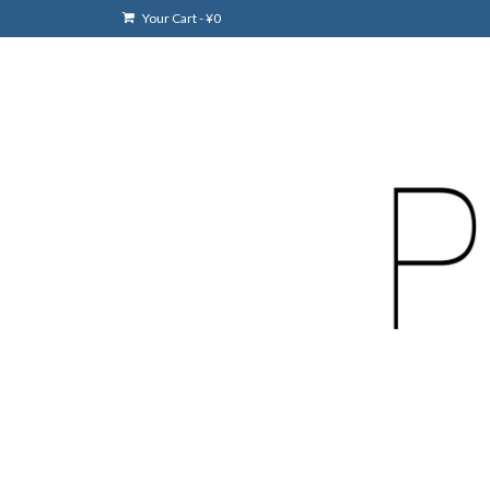
Your Cart
-
¥
0