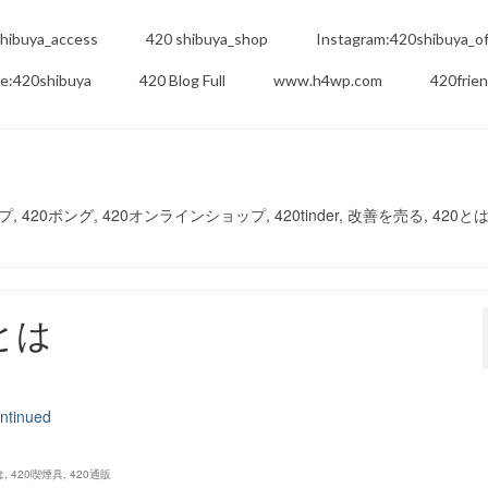
hibuya_access
420 shibuya_shop
Instagram:420shibuya_off
e:420shibuya
420 Blog Full
www.h4wp.com
420frie
420パイプ, 420ボング, 420オンラインショップ, 420tinder, 改善を売る, 420とは
pとは
ntinued
は
,
420喫煙具
,
420通販