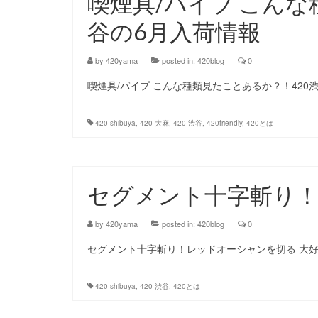
喫煙具/パイプ こんな
谷の6月入荷情報
by
420yama
|
posted in:
420blog
|
0
喫煙具/パイプ こんな種類見たことあるか？！420渋
420 shibuya
,
420 大麻
,
420 渋谷
,
420friendly
,
420とは
セグメント十字斬り
by
420yama
|
posted in:
420blog
|
0
セグメント十字斬り！レッドオーシャンを切る 大
420 shibuya
,
420 渋谷
,
420とは