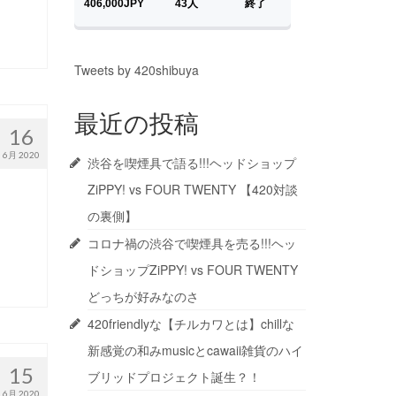
Tweets by 420shibuya
最近の投稿
16
6月 2020
渋谷を喫煙具で語る!!!ヘッドショップ
ZiPPY! vs FOUR TWENTY 【420対談
の裏側】
コロナ禍の渋谷で喫煙具を売る!!!ヘッ
ドショップZiPPY! vs FOUR TWENTY
どっちが好みなのさ
420friendlyな【チルカワとは】chillな
新感覚の和みmusicとcawaii雑貨のハイ
15
ブリッドプロジェクト誕生？！
6月 2020