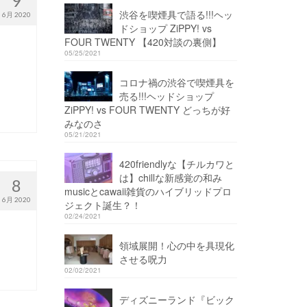
9
渋谷を喫煙具で語る!!!ヘッ
6月 2020
ドショップ ZiPPY! vs
FOUR TWENTY 【420対談の裏側】
05/25/2021
コロナ禍の渋谷で喫煙具を
売る!!!ヘッドショップ
ZiPPY! vs FOUR TWENTY どっちが好
みなのさ
05/21/2021
420friendlyな【チルカワと
は】chillな新感覚の和み
8
musicとcawaii雑貨のハイブリッドプロ
6月 2020
ジェクト誕生？！
02/24/2021
領域展開！心の中を具現化
させる呪力
02/02/2021
ディズニーランド『ビック