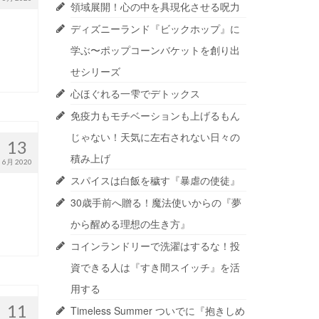
領域展開！心の中を具現化させる呪力
ディズニーランド『ビックホップ』に
学ぶ〜ポップコーンバケットを創り出
せシリーズ
心ほぐれる一雫でデトックス
免疫力もモチベーションも上げるもん
じゃない！天気に左右されない日々の
13
積み上げ
6月 2020
スパイスは白飯を穢す『暴虐の使徒』
30歳手前へ贈る！魔法使いからの『夢
から醒める理想の生き方』
コインランドリーで洗濯はするな！投
資できる人は『すき間スイッチ』を活
用する
11
Timeless Summer ついでに『抱きしめ