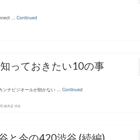
nect …
Continued
に知っておきたい10の事
/カンナビジオールが効かない …
Continued
BD 販売店 渋谷
と今の420渋谷 (続編)