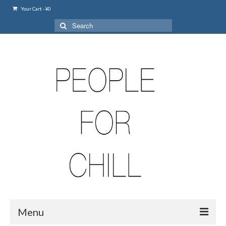
Your Cart
-
¥
0
Search
for:
Menu