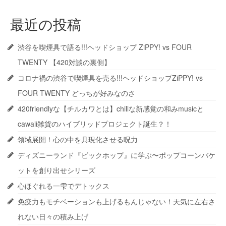
最近の投稿
渋谷を喫煙具で語る!!!ヘッドショップ ZiPPY! vs FOUR
TWENTY 【420対談の裏側】
コロナ禍の渋谷で喫煙具を売る!!!ヘッドショップZiPPY! vs
FOUR TWENTY どっちが好みなのさ
420friendlyな【チルカワとは】chillな新感覚の和みmusicと
cawaii雑貨のハイブリッドプロジェクト誕生？！
領域展開！心の中を具現化させる呪力
ディズニーランド『ビックホップ』に学ぶ〜ポップコーンバケ
ットを創り出せシリーズ
心ほぐれる一雫でデトックス
免疫力もモチベーションも上げるもんじゃない！天気に左右さ
れない日々の積み上げ