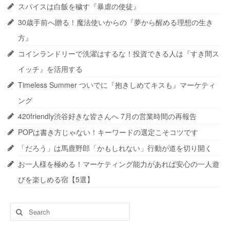
スパイスは白飯を穢す『暴虐の使徒』
30歳手前へ贈る！魔法使いからの『夢から醒める理想の生き
方』
コインランドリーで洗濯はするな！投資できる人は『すき間ス
イッチ』を活用する
Timeless Summer ついでに『抱きしめてキスも』マーケティ
ング
420friendly渋谷好きな皆さんへ 7月の営業時間の再報告
POPは書き方じゃない！キーワードの選定こそコツです
「だろう」は馬鹿野郎「かもしれない」行動が道を切り開く
お一人様を極める！マーケティング能力があれば安心の一人遊
びを楽しめる宿【5選】
Search
for: