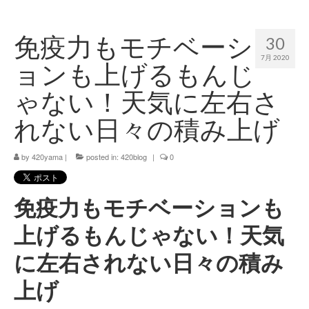
420 blog
免疫力もモチベーシ
30
420 shibuya_info
7月 2020
ョンも上げるもんじ
420 shibuya_access
ゃない！天気に左右さ
420 shibuya_shop
れない日々の積み上げ
Instagram:420shibuya_official
by
420yama
|
posted in:
420blog
|
0
About:FOUR TWENTY SHIBUYA
YouTube:420shibuya
免疫力もモチベーションも
420 Blog Full
上げるもんじゃない！天気
www.h4wp.com
に左右されない日々の積み
420friendly 通販
上げ