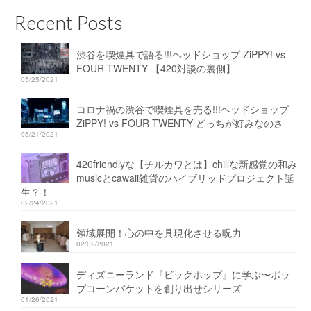
Recent Posts
渋谷を喫煙具で語る!!!ヘッドショップ ZiPPY! vs
FOUR TWENTY 【420対談の裏側】
05/25/2021
コロナ禍の渋谷で喫煙具を売る!!!ヘッドショップ
ZiPPY! vs FOUR TWENTY どっちが好みなのさ
05/21/2021
420friendlyな【チルカワとは】chillな新感覚の和み
musicとcawaii雑貨のハイブリッドプロジェクト誕
生？！
02/24/2021
領域展開！心の中を具現化させる呪力
02/02/2021
ディズニーランド『ビックホップ』に学ぶ〜ポッ
プコーンバケットを創り出せシリーズ
01/26/2021