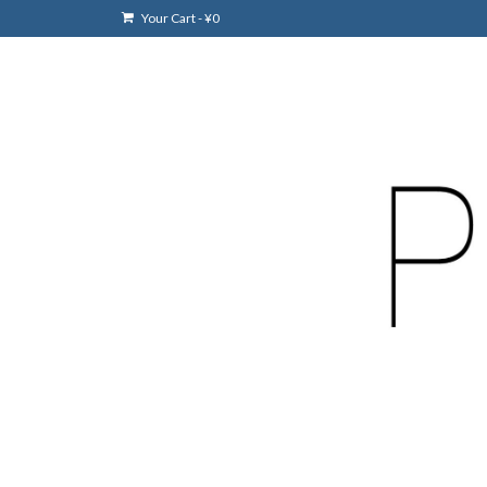
Your Cart
-
¥
0