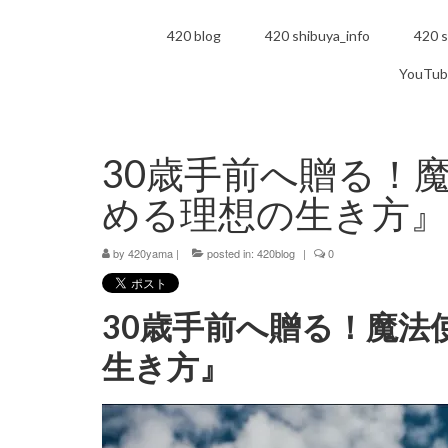
420 blog
420 shibuya_info
420 s
YouTub
30歳手前へ贈る！
める理想の生き方』
by
420yama
|
posted in:
420blog
|
0
30歳手前へ贈る！魔法
生き方』