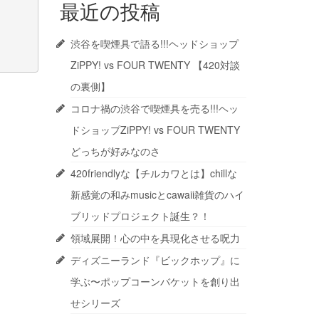
最近の投稿
渋谷を喫煙具で語る!!!ヘッドショップ
ZiPPY! vs FOUR TWENTY 【420対談
の裏側】
コロナ禍の渋谷で喫煙具を売る!!!ヘッ
ドショップZiPPY! vs FOUR TWENTY
どっちが好みなのさ
420friendlyな【チルカワとは】chillな
新感覚の和みmusicとcawaii雑貨のハイ
ブリッドプロジェクト誕生？！
領域展開！心の中を具現化させる呪力
ディズニーランド『ビックホップ』に
学ぶ〜ポップコーンバケットを創り出
せシリーズ