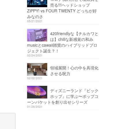
売る!!!ヘッドショップ
ZiPPY! vs FOUR TWENTY どっちが好
みなのさ
05/21/2021
420friendlyな【チルカワと
は】chillな新感覚の和み
musicとcawaii雑貨のハイブリッドプロ
ジェクト誕生？！
02/24/2021
領域展開！心の中を具現化
させる呪力
02/02/2021
ディズニーランド『ビック
ホップ』に学ぶ〜ポップコ
ーンバケットを創り出せシリーズ
01/26/2021