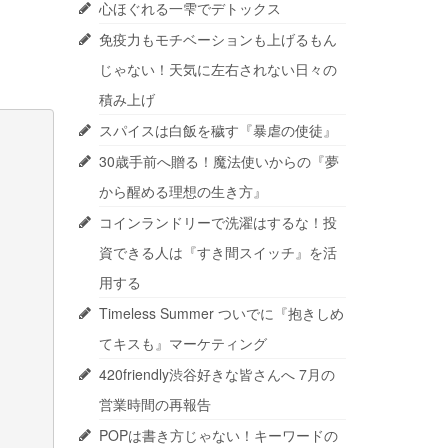
心ほぐれる一雫でデトックス
免疫力もモチベーションも上げるもん
じゃない！天気に左右されない日々の
積み上げ
スパイスは白飯を穢す『暴虐の使徒』
30歳手前へ贈る！魔法使いからの『夢
から醒める理想の生き方』
コインランドリーで洗濯はするな！投
資できる人は『すき間スイッチ』を活
用する
Timeless Summer ついでに『抱きしめ
てキスも』マーケティング
420friendly渋谷好きな皆さんへ 7月の
営業時間の再報告
POPは書き方じゃない！キーワードの