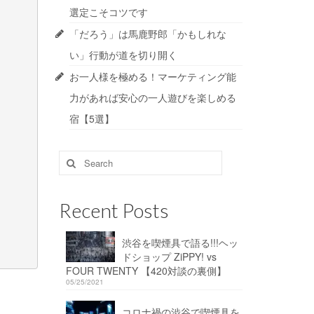
選定こそコツです
「だろう」は馬鹿野郎「かもしれな
い」行動が道を切り開く
お一人様を極める！マーケティング能
力があれば安心の一人遊びを楽しめる
宿【5選】
Search
for:
Recent Posts
渋谷を喫煙具で語る!!!ヘッ
ドショップ ZiPPY! vs
FOUR TWENTY 【420対談の裏側】
05/25/2021
コロナ禍の渋谷で喫煙具を