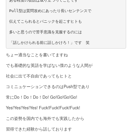
ある程度の会話は成り立つってことです
Pull型は質問攻めにあったり長いセンテンスで
伝えてこられるとパニックを起こすヒトも
多いと思うので苦手意識を克服するのには
「話しかけられる前に話しかけろ！」です　笑
ちょー適当なことを書いてますね
でも基礎的な英語を学ばない僕のような人間が
社会に出て不自由であってもヒトと
コミニュケーションできるのはPush型であり
常にDo！Do！Do！Do! Go!Go!Go!Go!
Yes!Yes!Yes!Yes! Fuck!Fuck!Fuck!Fuck!
この姿勢を国内でも海外でも実践したから
習得できた経験から話しております