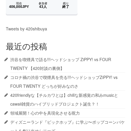
Tweets by 420shibuya
最近の投稿
渋谷を喫煙具で語る!!!ヘッドショップ ZiPPY! vs FOUR
TWENTY 【420対談の裏側】
コロナ禍の渋谷で喫煙具を売る!!!ヘッドショップZiPPY! vs
FOUR TWENTY どっちが好みなのさ
420friendlyな【チルカワとは】chillな新感覚の和みmusicと
cawaii雑貨のハイブリッドプロジェクト誕生？！
領域展開！心の中を具現化させる呪力
ディズニーランド『ビックホップ』に学ぶ〜ポップコーンバケ
ットを創り出せシリーズ