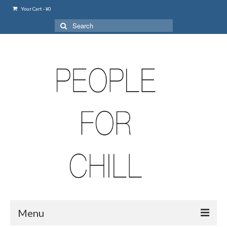
Your Cart
-
¥
0
Search
for:
Menu