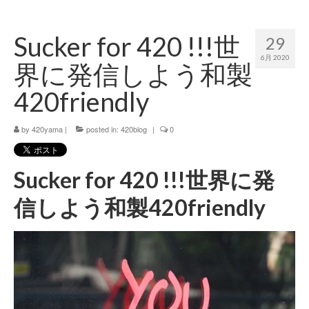
420 blog
Sucker for 420 !!!世
29
420 shibuya_info
6月 2020
界に発信しよう和製
420 shibuya_access
420friendly
420 shibuya_shop
by
420yama
|
posted in:
420blog
|
0
Instagram:420shibuya_official
About:FOUR TWENTY SHIBUYA
Sucker for 420 !!!世界に発
YouTube:420shibuya
信しよう和製420friendly
420 Blog Full
www.h4wp.com
420friendly 通販