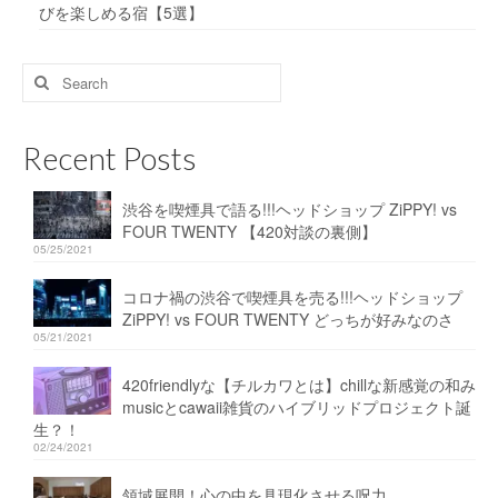
びを楽しめる宿【5選】
Search
for:
Recent Posts
渋谷を喫煙具で語る!!!ヘッドショップ ZiPPY! vs
FOUR TWENTY 【420対談の裏側】
05/25/2021
コロナ禍の渋谷で喫煙具を売る!!!ヘッドショップ
ZiPPY! vs FOUR TWENTY どっちが好みなのさ
05/21/2021
420friendlyな【チルカワとは】chillな新感覚の和み
musicとcawaii雑貨のハイブリッドプロジェクト誕
生？！
02/24/2021
領域展開！心の中を具現化させる呪力