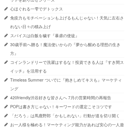
心ほぐれる一雫でデトックス
免疫力もモチベーションも上げるもんじゃない！天気に左右さ
れない日々の積み上げ
スパイスは白飯を穢す『暴虐の使徒』
30歳手前へ贈る！魔法使いからの『夢から醒める理想の生き
方』
コインランドリーで洗濯はするな！投資できる人は『すき間ス
イッチ』を活用する
Timeless Summer ついでに『抱きしめてキスも』マーケティ
ング
420friendly渋谷好きな皆さんへ 7月の営業時間の再報告
POPは書き方じゃない！キーワードの選定こそコツです
「だろう」は馬鹿野郎「かもしれない」行動が道を切り開く
お一人様を極める！マーケティング能力があれば安心の一人遊