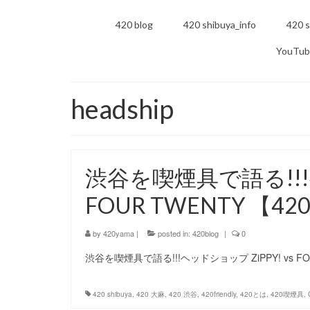
420 blog
420 shibuya_info
420 s
YouTub
headship
渋谷を喫煙具で語る!!!ヘ
FOUR TWENTY 【
by
420yama
|
posted in:
420blog
|
0
渋谷を喫煙具で語る!!!ヘッドショップ ZiPPY! vs FO
420 shibuya
,
420 大麻
,
420 渋谷
,
420friendly
,
420とは
,
420喫煙具
,