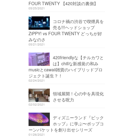
FOUR TWENTY 【420対談の裏側】
05/25/2021
コロナ禍の渋谷で喫煙具を
売る!!!ヘッドショップ
ZiPPY! vs FOUR TWENTY どっちが好
みなのさ
05/21/2021
420friendlyな【チルカワと
は】chillな新感覚の和み
musicとcawaii雑貨のハイブリッドプロ
ジェクト誕生？！
02/24/2021
領域展開！心の中を具現化
させる呪力
02/02/2021
ディズニーランド『ビック
ホップ』に学ぶ〜ポップコ
ーンバケットを創り出せシリーズ
01/26/2021