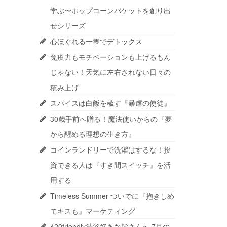
学ぶ〜ポップコーンバケットを創り出
せシリーズ
心ほぐれる一雫でデトックス
免疫力もモチベーションも上げるもん
じゃない！天気に左右されない日々の
積み上げ
スパイスは白飯を穢す『暴虐の使徒』
30歳手前へ贈る！魔法使いからの『夢
から醒める理想の生き方』
コインランドリーで洗濯はするな！投
資できる人は『すき間スイッチ』を活
用する
Timeless Summer ついでに『抱きしめ
てキスも』マーケティング
420friendly渋谷好きな皆さんへ 7月の