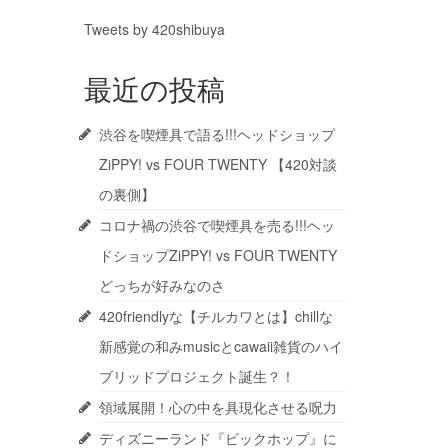
Tweets by 420shibuya
最近の投稿
渋谷を喫煙具で語る!!!ヘッドショップ
ZiPPY! vs FOUR TWENTY 【420対談
の裏側】
コロナ禍の渋谷で喫煙具を売る!!!ヘッ
ドショップZiPPY! vs FOUR TWENTY
どっちが好みなのさ
420friendlyな【チルカワとは】chillな
新感覚の和みmusicとcawaii雑貨のハイ
ブリッドプロジェクト誕生？！
領域展開！心の中を具現化させる呪力
ディズニーランド『ビックホップ』に