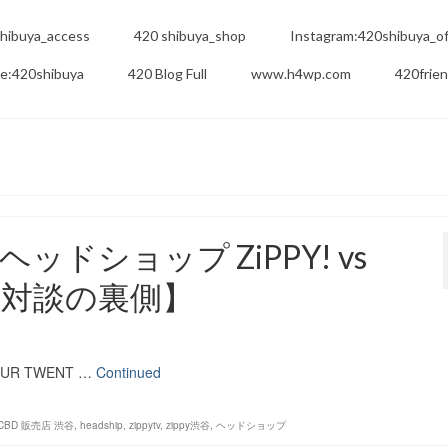
hibuya_access
420 shibuya_shop
Instagram:420shibuya_off
e:420shibuya
420 Blog Full
www.h4wp.com
420frie
ッドショップ ZiPPY! vs
420対談の裏側】
UR TWENT …
Continued
CBD 販売店 渋谷
,
headship
,
zippytv
,
zippy渋谷
,
ヘッドショップ