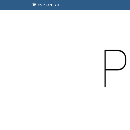
Your Cart
-
¥
0