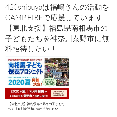
ナ
420shibuyaは福嶋さんの活動を
ビ
CAMP FIREで応援しています
ゲ
【東北支援】福島県南相馬市の
ー
子どもたちを神奈川秦野市に無
シ
料招待したい！
ョ
ン