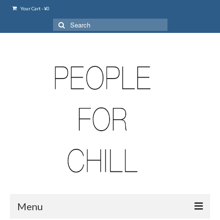
Your Cart
-
¥
0
Search
for:
Menu