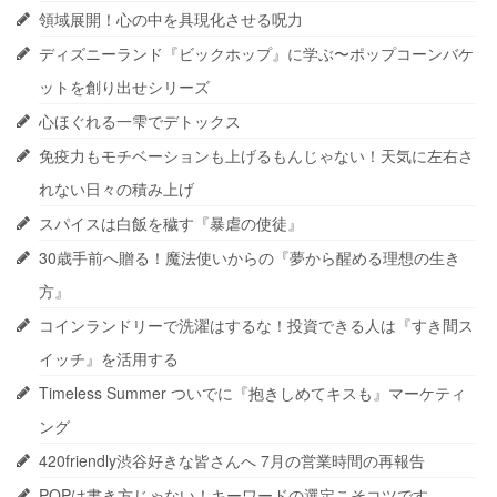
領域展開！心の中を具現化させる呪力
ディズニーランド『ビックホップ』に学ぶ〜ポップコーンバケ
ットを創り出せシリーズ
心ほぐれる一雫でデトックス
免疫力もモチベーションも上げるもんじゃない！天気に左右さ
れない日々の積み上げ
スパイスは白飯を穢す『暴虐の使徒』
30歳手前へ贈る！魔法使いからの『夢から醒める理想の生き
方』
コインランドリーで洗濯はするな！投資できる人は『すき間ス
イッチ』を活用する
Timeless Summer ついでに『抱きしめてキスも』マーケティ
ング
420friendly渋谷好きな皆さんへ 7月の営業時間の再報告
POPは書き方じゃない！キーワードの選定こそコツです