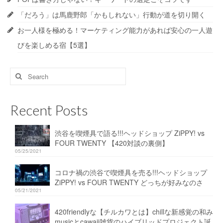
「だろう」は馬鹿野郎「かもしれない」行動が道を切り開く
お一人様を極める！マーケティング能力があれば安心の一人遊
びを楽しめる宿【5選】
Search
for:
Recent Posts
渋谷を喫煙具で語る!!!ヘッドショップ ZiPPY! vs
FOUR TWENTY 【420対談の裏側】
05/25/2021
コロナ禍の渋谷で喫煙具を売る!!!ヘッドショップ
ZiPPY! vs FOUR TWENTY どっちが好みなのさ
05/21/2021
420friendlyな【チルカワとは】chillな新感覚の和み
musicとcawaii雑貨のハイブリッドプロジェクト誕