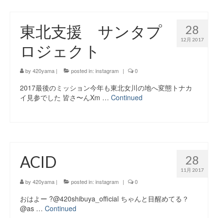
東北支援 サンタプ
28
12月 2017
ロジェクト
by
420yama
|
posted in:
instagram
|
0
2017最後のミッション今年も東北女川の地へ変態トナカ
イ見参でした 皆さ〜んXm …
Continued
ACID
28
11月 2017
by
420yama
|
posted in:
instagram
|
0
おはよー ?@420shibuya_official ちゃんと目醒めてる？
@as …
Continued