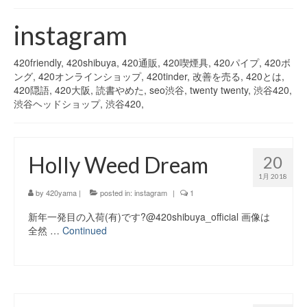
420 blog
instagram
420 shibuya_info
420friendly, 420shibuya, 420通販, 420喫煙具, 420パイプ, 420ボ
420 shibuya_access
ング, 420オンラインショップ, 420tinder, 改善を売る, 420とは,
420隠語, 420大阪, 読書やめた, seo渋谷, twenty twenty, 渋谷420,
420 shibuya_shop
渋谷ヘッドショップ, 渋谷420,
Instagram:420shibuya_official
Holly Weed Dream
About:FOUR TWENTY SHIBUYA
20
1月 2018
YouTube:420shibuya
by
420yama
|
posted in:
instagram
|
1
420 Blog Full
新年一発目の入荷(有)です?@420shibuya_official 画像は
全然 …
Continued
www.h4wp.com
420friendly 通販