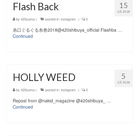
Flash Back
15
1月 2018
by
420yama
|
posted in:
instagram
|
0
糸口ぐるぐる糸巻2018@420shibuya_official Flashba …
Continued
HOLLY WEED
5
1月 2018
by
420yama
|
posted in:
instagram
|
0
Repost from @nakid_magazine @420shibuya_ …
Continued