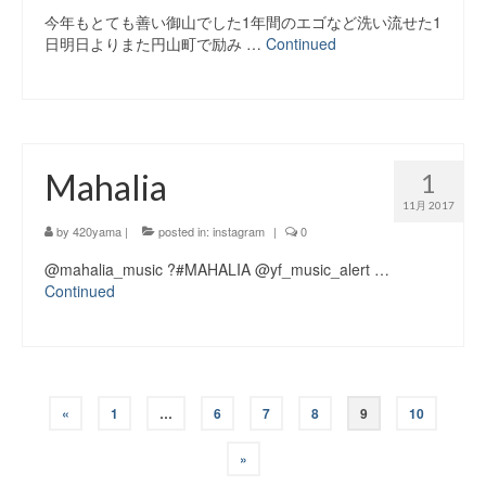
今年もとても善い御山でした1年間のエゴなど洗い流せた1
日明日よりまた円山町で励み …
Continued
Mahalia
1
11月 2017
by
420yama
|
posted in:
instagram
|
0
@mahalia_music ?#MAHALIA @yf_music_alert …
Continued
投
«
1
…
6
7
8
9
10
稿
»