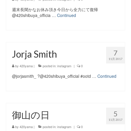
週末長閑かなお休み頂き今日から全力にて復帰
@420shibuya_officia …
Continued
Jorja Smith
7
11月 2017
by
420yama
|
posted in:
instagram
|
0
@jorjasmith_ ?@420shibuya_official #ootd …
Continued
御山の日
5
11月 2017
by
420yama
|
posted in:
instagram
|
0