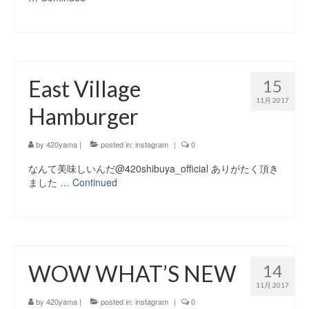
East Village
15
11月 2017
Hamburger
by
420yama
|
posted in:
instagram
|
0
なんて美味しいんだ@420shibuya_official ありがたく頂き
ました …
Continued
WOW WHAT’S NEW
14
11月 2017
by
420yama
|
posted in:
instagram
|
0