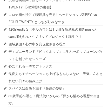
TWENTY 【420対談の裏側】
コロナ禍の渋谷で喫煙具を売る!!!ヘッドショップZiPPY! vs
FOUR TWENTY どっちが好みなのさ
420friendlyな【チルカワとは】chillな新感覚の和みmusicと
cawaii雑貨のハイブリッドプロジェクト誕生？！
領域展開！心の中を具現化させる呪力
ディズニーランド『ビックホップ』に学ぶ〜ポップコーンバケ
ットを創り出せシリーズ
心ほぐれる一雫でデトックス
免疫力もモチベーションも上げるもんじゃない！天気に左右さ
れない日々の積み上げ
スパイスは白飯を穢す『暴虐の使徒』
30歳手前へ贈る！魔法使いからの『夢から醒める理想の生き
方』