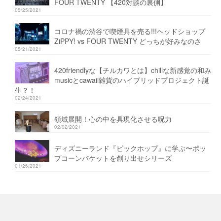
FOUR TWENTY 【420対談の裏側】
05/25/2021
コロナ禍の渋谷で喫煙具を売る!!!ヘッドショップ
ZiPPY! vs FOUR TWENTY どっちが好みなのさ
05/21/2021
420friendlyな【チルカワとは】chillな新感覚の和み
musicとcawaii雑貨のハイブリッドプロジェクト誕
生？！
02/24/2021
領域展開！心の中を具現化させる呪力
02/02/2021
ディズニーランド『ビックホップ』に学ぶ〜ポッ
プコーンバケットを創り出せシリーズ
01/26/2021