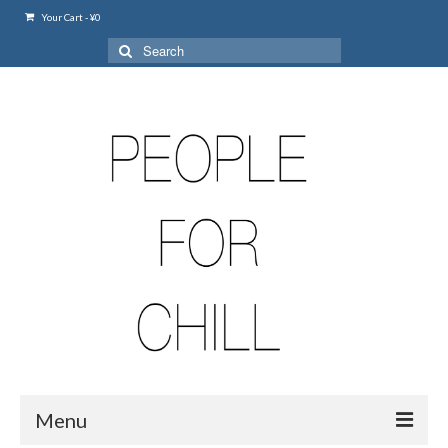
Your Cart
-
¥
0
Search
for:
Menu