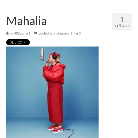
420 blog
Mahalia
1
420 shibuya_info
11月 2017
420 shibuya_access
by
420yama
|
posted in:
instagram
|
0
420 shibuya_shop
Instagram:420shibuya_official
About:FOUR TWENTY SHIBUYA
YouTube:420shibuya
420 Blog Full
www.h4wp.com
420friendly 通販