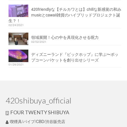
420friendlyな【チルカワとは】chillな新感覚の和み
musicとcawaii雑貨のハイブリッドプロジェクト誕
生？！
02/24/2021
領域展開！心の中を具現化させる呪力
02/02/2021
ディズニーランド『ビックホップ』に学ぶ〜ポッ
プコーンバケットを創り出せシリーズ
01/26/2021
420shibuya_official
FOUR TWENTY SHIBUYA
喫煙具/パイプ/CBD/渋谷販売店