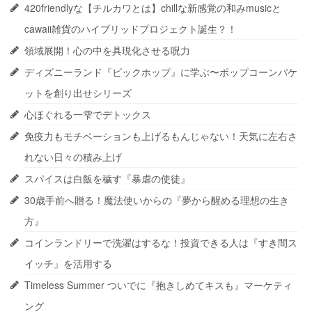
420friendlyな【チルカワとは】chillな新感覚の和みmusicと
cawaii雑貨のハイブリッドプロジェクト誕生？！
領域展開！心の中を具現化させる呪力
ディズニーランド『ビックホップ』に学ぶ〜ポップコーンバケ
ットを創り出せシリーズ
心ほぐれる一雫でデトックス
免疫力もモチベーションも上げるもんじゃない！天気に左右さ
れない日々の積み上げ
スパイスは白飯を穢す『暴虐の使徒』
30歳手前へ贈る！魔法使いからの『夢から醒める理想の生き
方』
コインランドリーで洗濯はするな！投資できる人は『すき間ス
イッチ』を活用する
Timeless Summer ついでに『抱きしめてキスも』マーケティ
ング