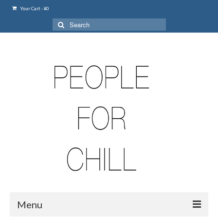
Your Cart
-
¥
0
Search
for:
Menu