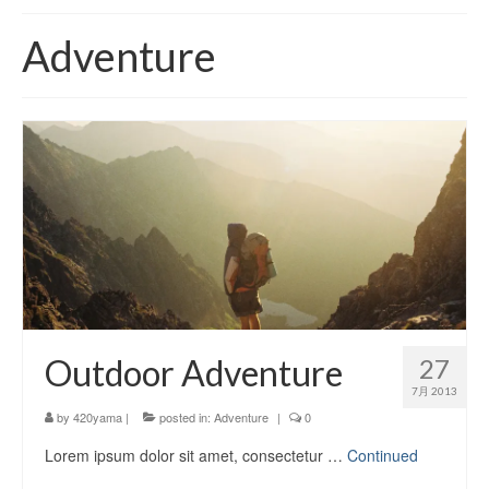
420 blog
Adventure
420 shibuya_info
420 shibuya_access
420 shibuya_shop
Instagram:420shibuya_official
About:FOUR TWENTY SHIBUYA
YouTube:420shibuya
420 Blog Full
Outdoor Adventure
27
www.h4wp.com
7月 2013
by
420yama
|
posted in:
Adventure
|
0
420friendly 通販
Lorem ipsum dolor sit amet, consectetur …
Continued