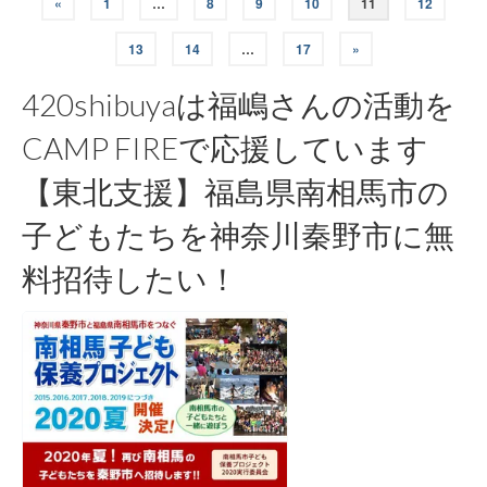
投
«
1
…
8
9
10
11
12
稿
13
14
…
17
»
ナ
420shibuyaは福嶋さんの活動を
ビ
CAMP FIREで応援しています
ゲ
【東北支援】福島県南相馬市の
ー
子どもたちを神奈川秦野市に無
シ
料招待したい！
ョ
ン