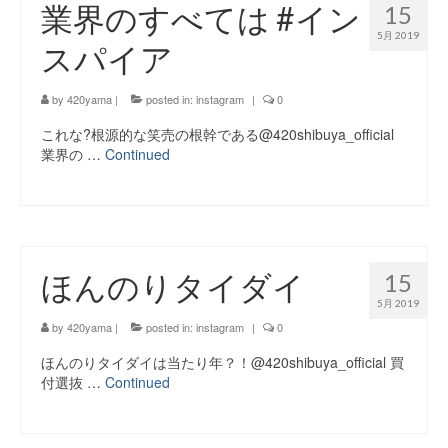
業界のすべては #イン
15
5月 2019
スパイア
by
420yama
|
posted in:
instagram
|
0
これな?根源的な笑売の根幹である@420shibuya_official
業界の …
Continued
ほんのりタイダイ
15
5月 2019
by
420yama
|
posted in:
instagram
|
0
ほんのりタイダイは当たり年？！@420shibuya_official 買
付選抜 …
Continued