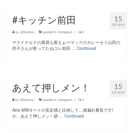
#キッチン前田
15
5月 2019
by
420yama
|
posted in:
instagram
|
0
マクドナルドの真昼も夜もぉ〜マックのカレーそう山田の
邦子さんが歌ってたねコレ前田 …
Continued
あえて押しメン！
15
5月 2019
by
420yama
|
posted in:
instagram
|
0
Airis MWオートの安定感と比例して…液漏れ番長です!
が、あえて押しメン！@ …
Continued