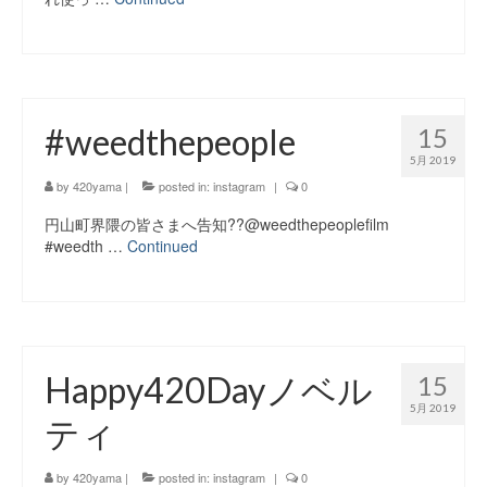
#weedthepeople
15
5月 2019
by
420yama
|
posted in:
instagram
|
0
円山町界隈の皆さまへ告知??@weedthepeoplefilm
#weedth …
Continued
Happy420Dayノベル
15
5月 2019
ティ
by
420yama
|
posted in:
instagram
|
0