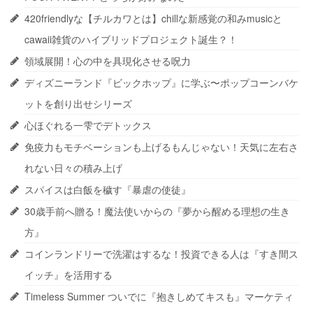
420friendlyな【チルカワとは】chillな新感覚の和みmusicと
cawaii雑貨のハイブリッドプロジェクト誕生？！
領域展開！心の中を具現化させる呪力
ディズニーランド『ビックホップ』に学ぶ〜ポップコーンバケ
ットを創り出せシリーズ
心ほぐれる一雫でデトックス
免疫力もモチベーションも上げるもんじゃない！天気に左右さ
れない日々の積み上げ
スパイスは白飯を穢す『暴虐の使徒』
30歳手前へ贈る！魔法使いからの『夢から醒める理想の生き
方』
コインランドリーで洗濯はするな！投資できる人は『すき間ス
イッチ』を活用する
Timeless Summer ついでに『抱きしめてキスも』マーケティ