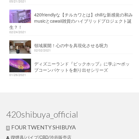
05/21/2021
420friendlyな【チルカワとは】chillな新感覚の和み
musicとcawaii雑貨のハイブリッドプロジェクト誕
生？！
02/24/2021
領域展開！心の中を具現化させる呪力
02/02/2021
ディズニーランド『ビックホップ』に学ぶ〜ポッ
プコーンバケットを創り出せシリーズ
01/26/2021
420shibuya_official
FOUR TWENTY SHIBUYA
喫煙具/パイプ/CBD/渋谷販売店