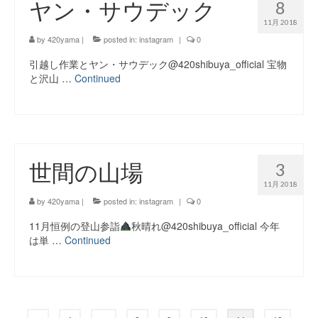
ヤン・サウデック
8
11月 2018
by
420yama
|
posted in:
instagram
|
0
引越し作業とヤン・サウデック@420shibuya_official 宝物
と沢山 …
Continued
世間の山場
3
11月 2018
by
420yama
|
posted in:
instagram
|
0
11月恒例の登山参詣
秋晴れ
@420shibuya_official 今年
は単 …
Continued