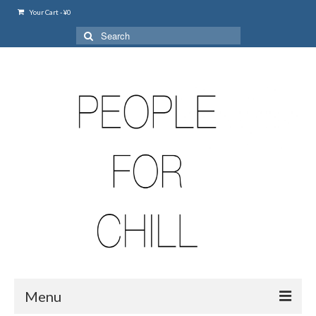
Your Cart
-
¥
0
Search
for:
Menu