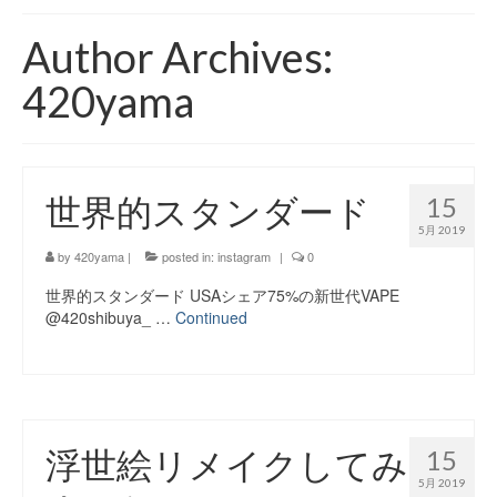
420 blog
Author Archives:
420 shibuya_info
420yama
420 shibuya_access
420 shibuya_shop
世界的スタンダード
15
Instagram:420shibuya_official
5月 2019
About:FOUR TWENTY SHIBUYA
by
420yama
|
posted in:
instagram
|
0
世界的スタンダード USAシェア75%の新世代VAPE
YouTube:420shibuya
@420shibuya_ …
Continued
420 Blog Full
www.h4wp.com
420friendly 通販
浮世絵リメイクしてみ
15
5月 2019