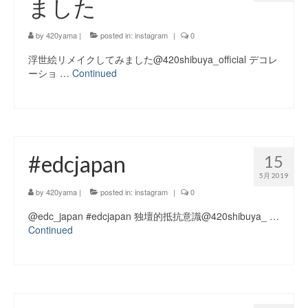
ました
by
420yama
|
posted in:
instagram
|
0
浮世絵リメイクしてみました@420shibuya_official デコレ
ーショ …
Continued
#edcjapan
15
5月 2019
by
420yama
|
posted in:
instagram
|
0
@edc_japan #edcjapan 独壇的抵抗意識@420shibuya_ …
Continued