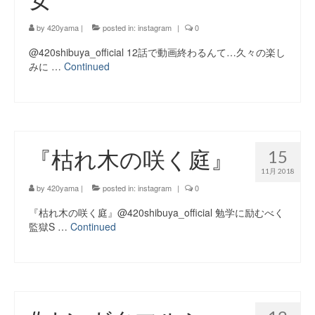
by
420yama
|
posted in:
instagram
|
0
@420shibuya_official 12話で動画終わるんて…久々の楽し
みに …
Continued
『枯れ木の咲く庭』
15
11月 2018
by
420yama
|
posted in:
instagram
|
0
『枯れ木の咲く庭』@420shibuya_official 勉学に励むべく
監獄S …
Continued