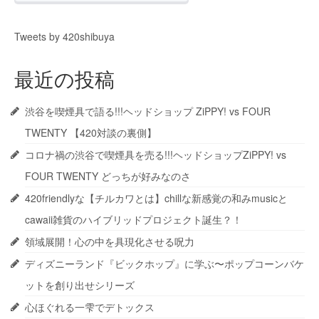
Tweets by 420shibuya
最近の投稿
渋谷を喫煙具で語る!!!ヘッドショップ ZiPPY! vs FOUR
TWENTY 【420対談の裏側】
コロナ禍の渋谷で喫煙具を売る!!!ヘッドショップZiPPY! vs
FOUR TWENTY どっちが好みなのさ
420friendlyな【チルカワとは】chillな新感覚の和みmusicと
cawaii雑貨のハイブリッドプロジェクト誕生？！
領域展開！心の中を具現化させる呪力
ディズニーランド『ビックホップ』に学ぶ〜ポップコーンバケ
ットを創り出せシリーズ
心ほぐれる一雫でデトックス