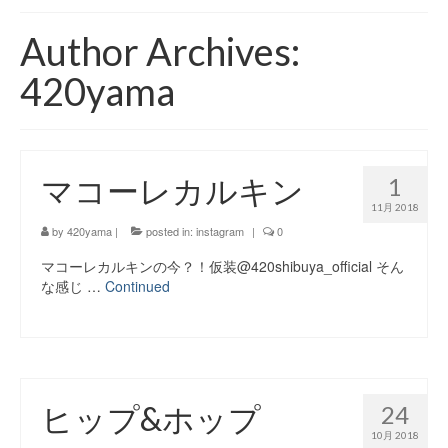
420 blog
Author Archives:
420 shibuya_info
420yama
420 shibuya_access
420 shibuya_shop
マコーレカルキン
1
Instagram:420shibuya_official
11月 2018
About:FOUR TWENTY SHIBUYA
by
420yama
|
posted in:
instagram
|
0
マコーレカルキンの今？！仮装@420shibuya_official そん
YouTube:420shibuya
な感じ …
Continued
420 Blog Full
www.h4wp.com
420friendly 通販
ヒップ&ホップ
24
10月 2018