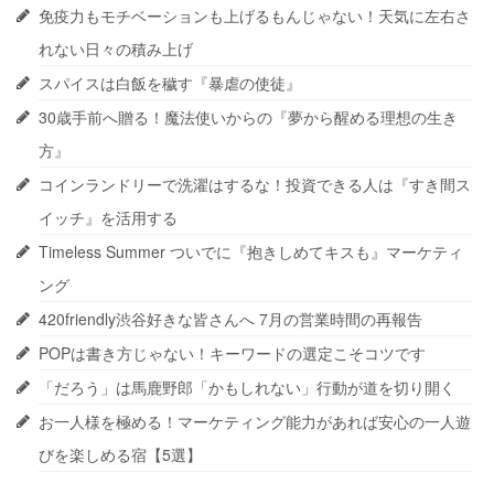
免疫力もモチベーションも上げるもんじゃない！天気に左右さ
れない日々の積み上げ
スパイスは白飯を穢す『暴虐の使徒』
30歳手前へ贈る！魔法使いからの『夢から醒める理想の生き
方』
コインランドリーで洗濯はするな！投資できる人は『すき間ス
イッチ』を活用する
Timeless Summer ついでに『抱きしめてキスも』マーケティ
ング
420friendly渋谷好きな皆さんへ 7月の営業時間の再報告
POPは書き方じゃない！キーワードの選定こそコツです
「だろう」は馬鹿野郎「かもしれない」行動が道を切り開く
お一人様を極める！マーケティング能力があれば安心の一人遊
びを楽しめる宿【5選】