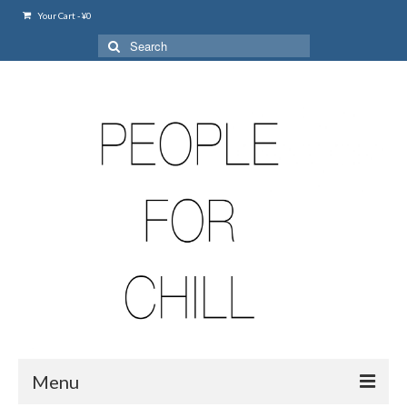
Your Cart
-
¥
0
Search
for:
Menu