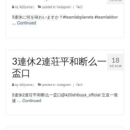
by
420yama
|
posted in:
instagram
|
0
3連休に何を味わいますか？#teamlabplanets #teamlabbor
…
Continued
3連休2連荘平和断么一
18
9月 2018
盃口
by
420yama
|
posted in:
instagram
|
0
3連休2連荘️平和断么一盃口@420shibuya_official 立直一発
連 …
Continued