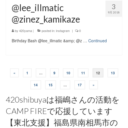
@lee_illmatic
3
9月 2018
@zinez_kamikaze
by
420yama
|
posted in:
instagram
|
0
Birthday Bash @lee_illmatic &amp; @z …
Continued
投
«
1
…
9
10
11
12
13
稿
14
15
…
17
»
ナ
420shibuyaは福嶋さんの活動を
ビ
CAMP FIREで応援しています
ゲ
【東北支援】福島県南相馬市の