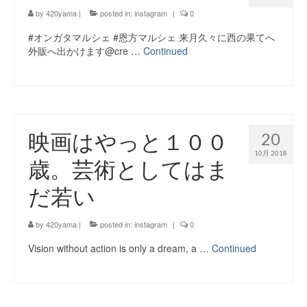
by
420yama
|
posted in:
instagram
|
0
#オンガタマルシェ #恩方マルシェ 来月久々に西の果てへ
外販へ出かけます@cre …
Continued
映画はやっと１００
20
10月 2018
歳。芸術としてはま
だ若い
by
420yama
|
posted in:
instagram
|
0
Vision without action is only a dream, a …
Continued