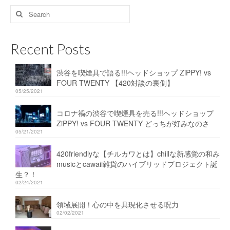
Search
for:
Recent Posts
渋谷を喫煙具で語る!!!ヘッドショップ ZiPPY! vs
FOUR TWENTY 【420対談の裏側】
05/25/2021
コロナ禍の渋谷で喫煙具を売る!!!ヘッドショップ
ZiPPY! vs FOUR TWENTY どっちが好みなのさ
05/21/2021
420friendlyな【チルカワとは】chillな新感覚の和み
musicとcawaii雑貨のハイブリッドプロジェクト誕
生？！
02/24/2021
領域展開！心の中を具現化させる呪力
02/02/2021