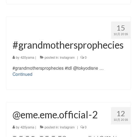
15
10月 2018
#grandmothersprophecies
by
420yama
|
posted in:
instagram
|
0
#grandmothersprophecies #tdl @tokyodisne …
Continued
@eme.eme.official-2
12
10月 2018
by
420yama
|
posted in:
instagram
|
0