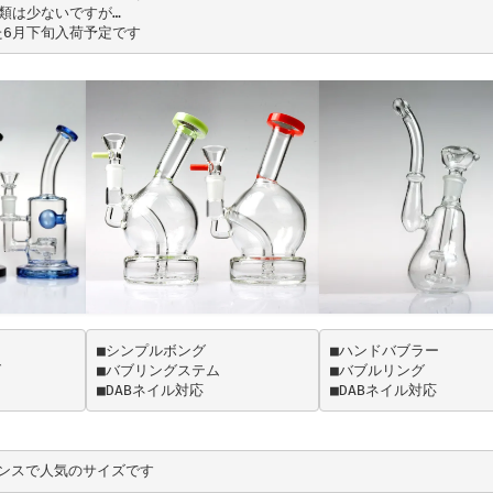
類は少ないですが…
6月下旬入荷予定です
■シンプルボング
■ハンドバブラー
グ
■バブリングステム
■バブルリング
■DABネイル対応
■DABネイル対応
ランスで人気のサイズです