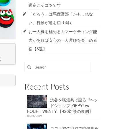
選定こそコツです
「だろう」は馬鹿野郎「かもしれな
い」行動が道を切り開く
お一人様を極める！マーケティング能
力があれば安心の一人遊びを楽しめる
宿【5選】
ズ
Search
for:
Recent Posts
渋谷を喫煙具で語る!!!ヘッ
ドショップ ZiPPY! vs
FOUR TWENTY 【420対談の裏側】
05/25/2021
コロナ禍の渋谷で喫煙具を