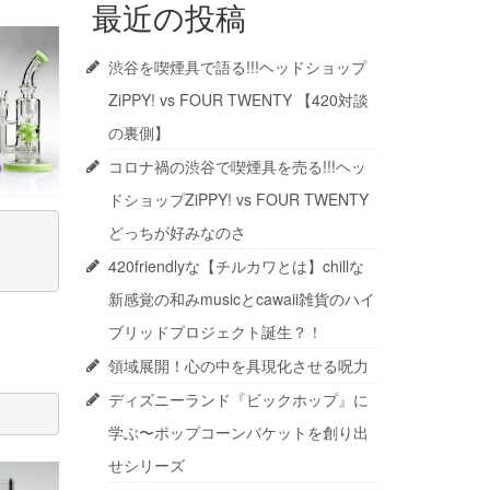
最近の投稿
渋谷を喫煙具で語る!!!ヘッドショップ
ZiPPY! vs FOUR TWENTY 【420対談
の裏側】
コロナ禍の渋谷で喫煙具を売る!!!ヘッ
ドショップZiPPY! vs FOUR TWENTY
どっちが好みなのさ
420friendlyな【チルカワとは】chillな
新感覚の和みmusicとcawaii雑貨のハイ
ブリッドプロジェクト誕生？！
領域展開！心の中を具現化させる呪力
ディズニーランド『ビックホップ』に
学ぶ〜ポップコーンバケットを創り出
せシリーズ