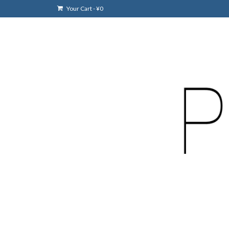
Your Cart
-
¥
0