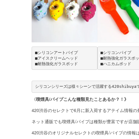
■シリコンアートパイプ
■シリコンパイプ
■アイスクリームヘッド
■耐熱強化ガラスポ
■耐熱強化ガラスポッド
■ハニカムポッド
シリコンシリーズは様々シーンで活躍する420shibuy
《
喫煙具/パイプこんな種類見たことあるか？！》
420渋谷のセレクトで6月に新入荷するアテイム情報
ネット通販でも喫煙具/パイプは種類が豊富ですが店舗
420渋谷のオリジナルセレクトの喫煙具/パイプの情報