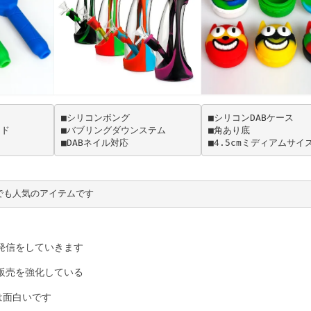
■シリコンボング
■シリコンDABケース
ッド
■バブリングダウンステム
■角あり底
■DABネイル対応
■4.5cmミディアムサイ
aでも人気のアイテムです
の発信をしていきます
販売を強化している
は面白いです