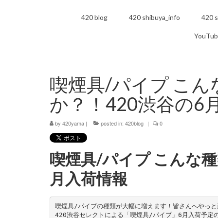
420 blog
420 shibuya_info
420 s
YouTub
喫煙具/パイプ こ
か？！420渋谷の6
by
420yama
|
posted in:
420blog
|
0
喫煙具/パイプ こんな
月入荷情報
喫煙具/パイプの種類が大幅に増えます！皆さんへやっと
420渋谷セレクトによる「喫煙具/パイプ」6月入荷予定