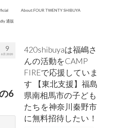
icial
About:FOUR TWENTY SHIBUYA
ndly 通販
9
420shibuyaは福嶋さ
6月 2020
んの活動をCAMP
FIREで応援していま
す 【東北支援】福島
の6
県南相馬市の子ども
たちを神奈川秦野市
に無料招待したい！