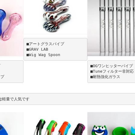
■アートグラスパイプ
■GRAV LAB
■Wig Wag Spoon
プ
■OGワンヒッターパイプ
■Tuneフィルター非対応
イプ
■耐熱強化ガラス
プは軽量で人気です