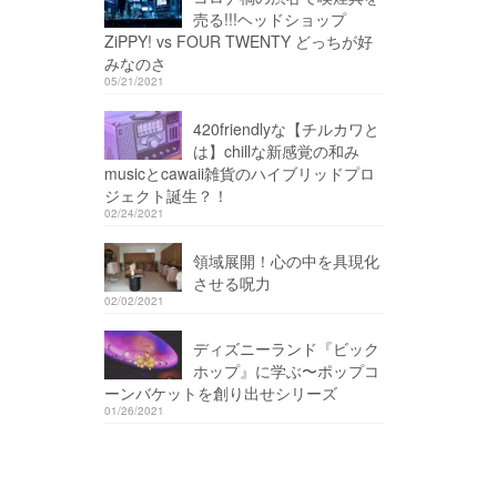
売る!!!ヘッドショップ
ZiPPY! vs FOUR TWENTY どっちが好
みなのさ
05/21/2021
420friendlyな【チルカワと
は】chillな新感覚の和み
musicとcawaii雑貨のハイブリッドプロ
ジェクト誕生？！
02/24/2021
領域展開！心の中を具現化
させる呪力
02/02/2021
ディズニーランド『ビック
ホップ』に学ぶ〜ポップコ
ーンバケットを創り出せシリーズ
01/26/2021