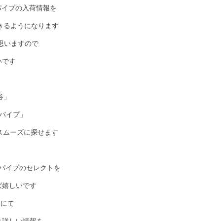
/パイプの入荷情報を
できるようになります
思いますので
いです
谷」
 パイプ」
とスムーズに探せます
具/パイプのセレクトを
ば嬉しいです
l にて
り詳しい情報を