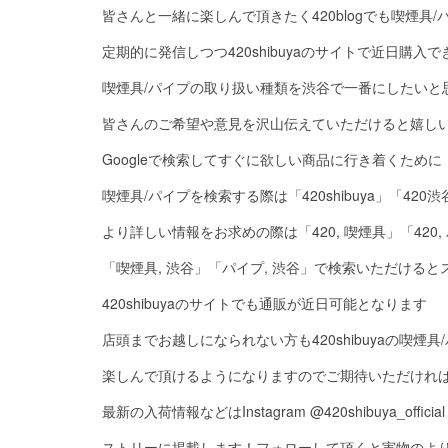
皆さんと一緒に楽しんで頂きたく420blogでも喫煙具
定期的に発信しつつ420shibuyaのサイトで近日購入
喫煙具/パイプの取り扱い種類を渋谷で一番にしたいと
皆さんのご希望や意見を沢山伝えていただけると嬉し
Googleで検索してすぐに欲しい商品に行き着くために
喫煙具/パイプを検索する際は「420shibuya」「420渋
より詳しい情報をお求めの際は「420, 喫煙具」「420,
「喫煙具, 渋谷」「パイプ, 渋谷」で検索いただける
420shibuyaのサイトでも通販が近日可能となります
店頭までお越しになられない方も420shibuyaの喫煙
楽しんで頂けるようになりますのでご期待いただけれ
最新の入荷情報などはInstagram @420shibuya_officia
ストリーに掲載します！フォローして頂くと実物のよ