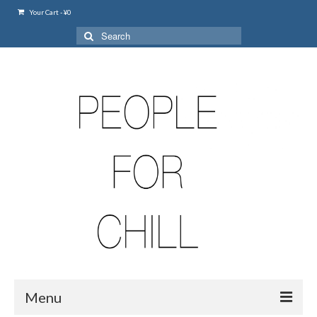
Your Cart
-
¥
0
Search
for:
Menu