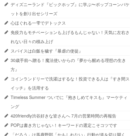
ディズニーランド『ビックホップ』に学ぶ〜ポップコーンバケ
ットを創り出せシリーズ
心ほぐれる一雫でデトックス
免疫力もモチベーションも上げるもんじゃない！天気に左右さ
れない日々の積み上げ
スパイスは白飯を穢す『暴虐の使徒』
30歳手前へ贈る！魔法使いからの『夢から醒める理想の生き
方』
コインランドリーで洗濯はするな！投資できる人は『すき間ス
イッチ』を活用する
Timeless Summer ついでに『抱きしめてキスも』マーケティ
ング
420friendly渋谷好きな皆さんへ 7月の営業時間の再報告
POPは書き方じゃない！キーワードの選定こそコツです
「だろう」は馬鹿野郎「かもしれない」行動が道を切り開く