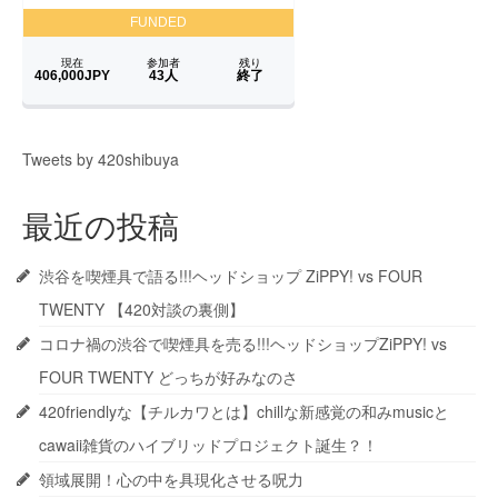
Tweets by 420shibuya
最近の投稿
渋谷を喫煙具で語る!!!ヘッドショップ ZiPPY! vs FOUR
TWENTY 【420対談の裏側】
コロナ禍の渋谷で喫煙具を売る!!!ヘッドショップZiPPY! vs
FOUR TWENTY どっちが好みなのさ
420friendlyな【チルカワとは】chillな新感覚の和みmusicと
cawaii雑貨のハイブリッドプロジェクト誕生？！
領域展開！心の中を具現化させる呪力