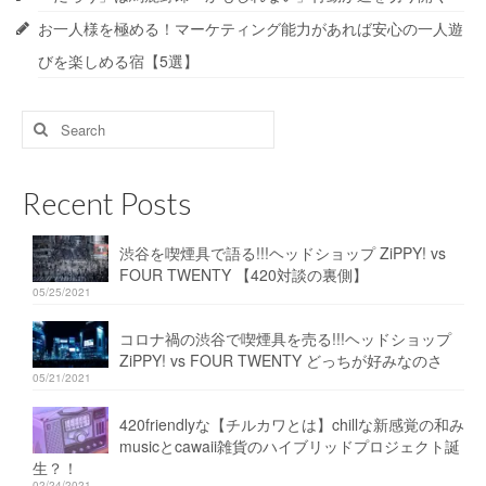
お一人様を極める！マーケティング能力があれば安心の一人遊
びを楽しめる宿【5選】
Search
for:
Recent Posts
渋谷を喫煙具で語る!!!ヘッドショップ ZiPPY! vs
FOUR TWENTY 【420対談の裏側】
05/25/2021
コロナ禍の渋谷で喫煙具を売る!!!ヘッドショップ
ZiPPY! vs FOUR TWENTY どっちが好みなのさ
05/21/2021
420friendlyな【チルカワとは】chillな新感覚の和み
musicとcawaii雑貨のハイブリッドプロジェクト誕
生？！
02/24/2021