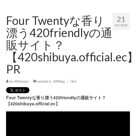
420 blog
Four Twentyな香り
21
420 shibuya_info
5月 2020
漂う420friendlyの通
420 shibuya_access
販サイト？
420 shibuya_shop
【420shibuya.official.ec
Instagram:420shibuya_official
PR
About:FOUR TWENTY SHIBUYA
by
420yama
|
posted in:
420blog
|
0
YouTube:420shibuya
420 Blog Full
Four Twentyな香り漂う420friendlyの通販サイト？
【420shibuya.official.ec】
www.h4wp.com
420friendly 通販