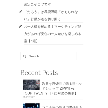
選定こそコツです
「だろう」は馬鹿野郎「かもしれな
い」行動が道を切り開く
お一人様を極める！マーケティング能
力があれば安心の一人遊びを楽しめる
宿【5選】
Search
for:
Recent Posts
渋谷を喫煙具で語る!!!ヘッ
ドショップ ZiPPY! vs
FOUR TWENTY 【420対談の裏側】
05/25/2021
コロナ禍の渋谷で喫煙具を