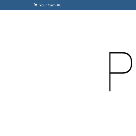
Your Cart
-
¥
0