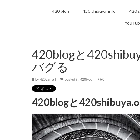
420 blog
420 shibuya_info
420 s
YouTub
420blogと420shibu
バグる
by
420yama
|
posted in:
420blog
|
0
420blogと420shibuy