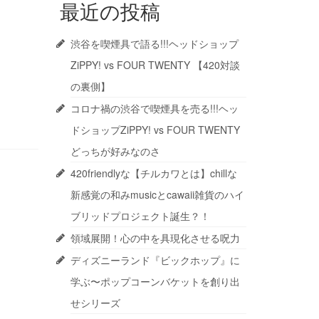
最近の投稿
渋谷を喫煙具で語る!!!ヘッドショップ
ZiPPY! vs FOUR TWENTY 【420対談
の裏側】
コロナ禍の渋谷で喫煙具を売る!!!ヘッ
ドショップZiPPY! vs FOUR TWENTY
どっちが好みなのさ
420friendlyな【チルカワとは】chillな
新感覚の和みmusicとcawaii雑貨のハイ
ブリッドプロジェクト誕生？！
領域展開！心の中を具現化させる呪力
ディズニーランド『ビックホップ』に
学ぶ〜ポップコーンバケットを創り出
せシリーズ