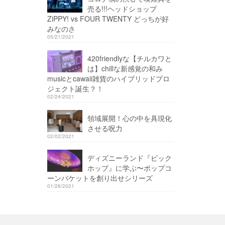
売る!!!ヘッドショップ
ZiPPY! vs FOUR TWENTY どっちが好
みなのさ
05/21/2021
420friendlyな【チルカワと
は】chillな新感覚の和み
musicとcawaii雑貨のハイブリッドプロ
ジェクト誕生？！
02/24/2021
領域展開！心の中を具現化
させる呪力
02/02/2021
ディズニーランド『ビック
ホップ』に学ぶ〜ポップコ
ーンバケットを創り出せシリーズ
01/26/2021