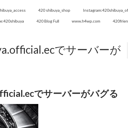
hibuya_access
420 shibuya_shop
Instagram:420shibuya_off
e:420shibuya
420 Blog Full
www.h4wp.com
420frie
ya.official.ecでサーバーが
a.official.ecでサーバーがバグる