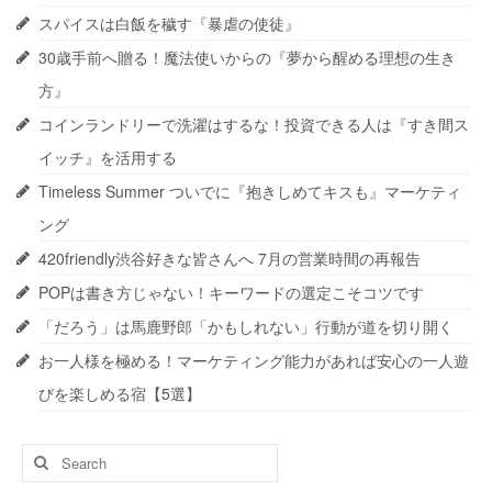
スパイスは白飯を穢す『暴虐の使徒』
30歳手前へ贈る！魔法使いからの『夢から醒める理想の生き
方』
コインランドリーで洗濯はするな！投資できる人は『すき間ス
イッチ』を活用する
Timeless Summer ついでに『抱きしめてキスも』マーケティ
ング
420friendly渋谷好きな皆さんへ 7月の営業時間の再報告
POPは書き方じゃない！キーワードの選定こそコツです
「だろう」は馬鹿野郎「かもしれない」行動が道を切り開く
お一人様を極める！マーケティング能力があれば安心の一人遊
びを楽しめる宿【5選】
Search
for: