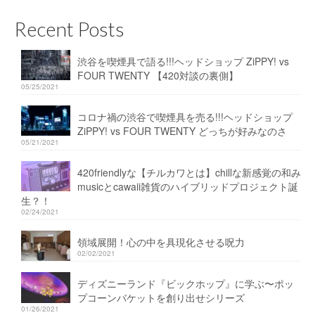
Recent Posts
渋谷を喫煙具で語る!!!ヘッドショップ ZiPPY! vs
FOUR TWENTY 【420対談の裏側】
05/25/2021
コロナ禍の渋谷で喫煙具を売る!!!ヘッドショップ
ZiPPY! vs FOUR TWENTY どっちが好みなのさ
05/21/2021
420friendlyな【チルカワとは】chillな新感覚の和み
musicとcawaii雑貨のハイブリッドプロジェクト誕
生？！
02/24/2021
領域展開！心の中を具現化させる呪力
02/02/2021
ディズニーランド『ビックホップ』に学ぶ〜ポッ
プコーンバケットを創り出せシリーズ
01/26/2021