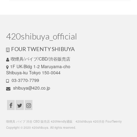
420shibuya_official
FOUR TWENTY SHIBUYA
喫煙具/パイプ/CBD/渋谷販売店
1F UK-Bldg 1-2 Maruyama-cho
Shibuya-ku Tokyo 150-0044
03-3770-7799
shibuya@420.co.jp
喫煙具 パイプ 渋谷 CBD 販売店 420friendly通販 420shibuya 420渋谷 FourTwenty
Copyright © 2020 420shibuya. All rights reserved.