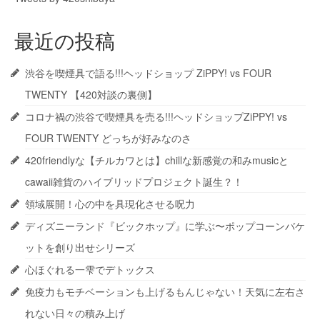
最近の投稿
渋谷を喫煙具で語る!!!ヘッドショップ ZiPPY! vs FOUR
TWENTY 【420対談の裏側】
コロナ禍の渋谷で喫煙具を売る!!!ヘッドショップZiPPY! vs
FOUR TWENTY どっちが好みなのさ
420friendlyな【チルカワとは】chillな新感覚の和みmusicと
cawaii雑貨のハイブリッドプロジェクト誕生？！
領域展開！心の中を具現化させる呪力
ディズニーランド『ビックホップ』に学ぶ〜ポップコーンバケ
ットを創り出せシリーズ
心ほぐれる一雫でデトックス
免疫力もモチベーションも上げるもんじゃない！天気に左右さ
れない日々の積み上げ