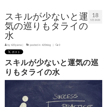
420 blog
スキルが少ないと運
18
420 shibuya_info
5月 2020
気の巡りもタライの
420 shibuya_access
水
420 shibuya_shop
by
420yama
|
posted in:
420blog
|
0
Instagram:420shibuya_official
About:FOUR TWENTY SHIBUYA
スキルが少ないと運気の巡
YouTube:420shibuya
りもタライの水
420 Blog Full
www.h4wp.com
420friendly 通販