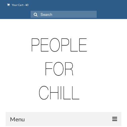
Your Cart
-
¥
0
Search
for:
Menu