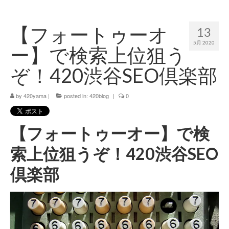
420 blog
【フォートゥーオ
13
420 shibuya_info
5月 2020
ー】で検索上位狙う
420 shibuya_access
ぞ！420渋谷SEO倶楽部
420 shibuya_shop
by
420yama
|
posted in:
420blog
|
0
Instagram:420shibuya_official
About:FOUR TWENTY SHIBUYA
【フォートゥーオー】で検
YouTube:420shibuya
索上位狙うぞ！420渋谷SEO
420 Blog Full
倶楽部
www.h4wp.com
420friendly 通販