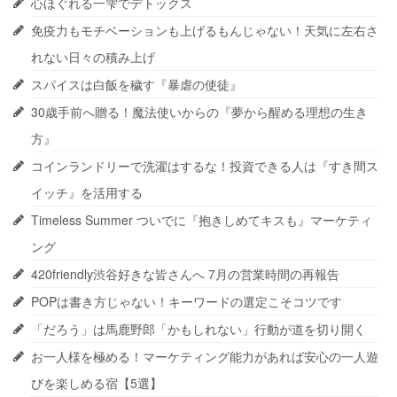
心ほぐれる一雫でデトックス
免疫力もモチベーションも上げるもんじゃない！天気に左右さ
れない日々の積み上げ
スパイスは白飯を穢す『暴虐の使徒』
30歳手前へ贈る！魔法使いからの『夢から醒める理想の生き
方』
コインランドリーで洗濯はするな！投資できる人は『すき間ス
イッチ』を活用する
Timeless Summer ついでに『抱きしめてキスも』マーケティ
ング
420friendly渋谷好きな皆さんへ 7月の営業時間の再報告
POPは書き方じゃない！キーワードの選定こそコツです
「だろう」は馬鹿野郎「かもしれない」行動が道を切り開く
お一人様を極める！マーケティング能力があれば安心の一人遊
びを楽しめる宿【5選】