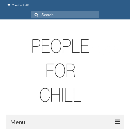
Your Cart
-
¥
0
Search
for:
Menu