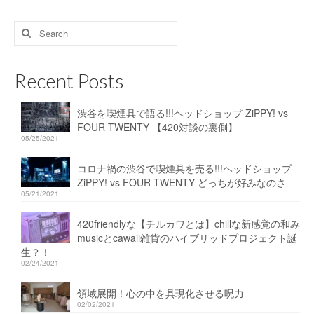
Search
for:
Recent Posts
渋谷を喫煙具で語る!!!ヘッドショップ ZiPPY! vs
FOUR TWENTY 【420対談の裏側】
05/25/2021
コロナ禍の渋谷で喫煙具を売る!!!ヘッドショップ
ZiPPY! vs FOUR TWENTY どっちが好みなのさ
05/21/2021
420friendlyな【チルカワとは】chillな新感覚の和み
musicとcawaii雑貨のハイブリッドプロジェクト誕
生？！
02/24/2021
領域展開！心の中を具現化させる呪力
02/02/2021