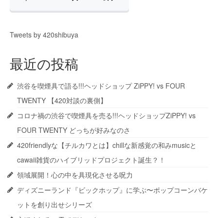
Tweets by 420shibuya
最近の投稿
渋谷を喫煙具で語る!!!ヘッドショップ ZiPPY! vs FOUR
TWENTY 【420対談の裏側】
コロナ禍の渋谷で喫煙具を売る!!!ヘッドショップZiPPY! vs
FOUR TWENTY どっちが好みなのさ
420friendlyな【チルカワとは】chillな新感覚の和みmusicと
cawaii雑貨のハイブリッドプロジェクト誕生？！
領域展開！心の中を具現化させる呪力
ディズニーランド『ビックホップ』に学ぶ〜ポップコーンバケ
ットを創り出せシリーズ