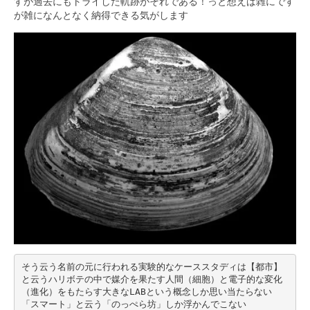
すが過去にもトライした軌跡がそれである！っと想えば雑にです
が雑になんとなく納得できる気がします
そう云う名前の元に行われる実験的なケーススタディは【都市】
と云うハリボテの中で媒介を果たす人間（細胞）と電子的な変化
（進化）をもたらす大きなLABという概念しか思い当たらない
「スマート」と云う「のっぺら坊」しか浮かんでこない