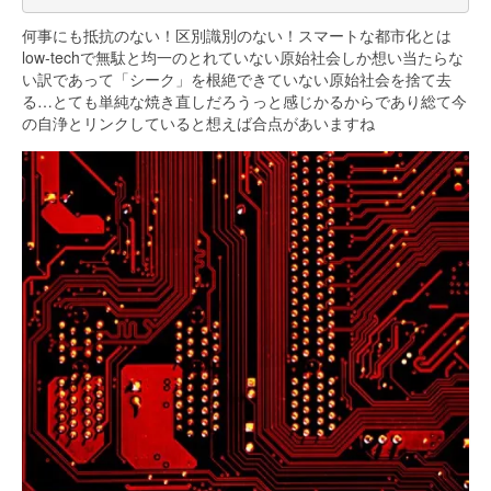
何事にも抵抗のない！区別識別のない！スマートな都市化とは
low-techで無駄と均一のとれていない原始社会しか想い当たらな
い訳であって「シーク」を根絶できていない原始社会を捨て去
る…とても単純な焼き直しだろうっと感じかるからであり総て今
の自浄とリンクしていると想えば合点があいますね