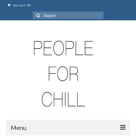
Your Cart
-
¥
0
Search
for:
Menu