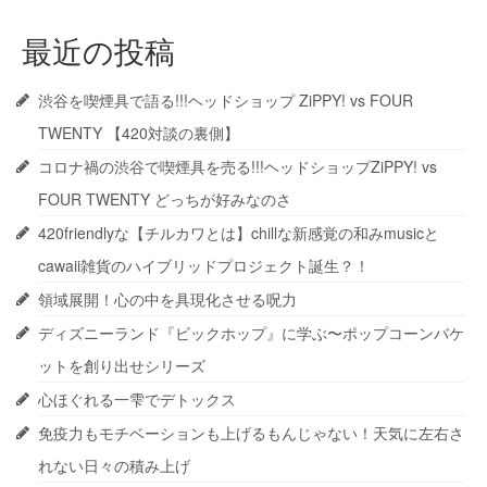
最近の投稿
渋谷を喫煙具で語る!!!ヘッドショップ ZiPPY! vs FOUR
TWENTY 【420対談の裏側】
コロナ禍の渋谷で喫煙具を売る!!!ヘッドショップZiPPY! vs
FOUR TWENTY どっちが好みなのさ
420friendlyな【チルカワとは】chillな新感覚の和みmusicと
cawaii雑貨のハイブリッドプロジェクト誕生？！
領域展開！心の中を具現化させる呪力
ディズニーランド『ビックホップ』に学ぶ〜ポップコーンバケ
ットを創り出せシリーズ
心ほぐれる一雫でデトックス
免疫力もモチベーションも上げるもんじゃない！天気に左右さ
れない日々の積み上げ