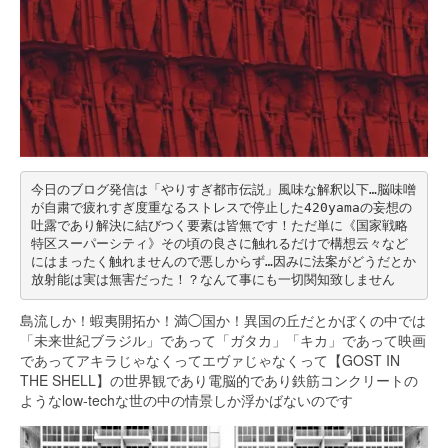
今日のブログ発信は「やりすぎ都市伝説」風味な解釈以下…脳味噌
が自粛で疲れすぎ度重なるストレスで停止した420yamaの妄想の
吐露であり解決に結びつく要素は皆無です！ただ単に《国家戦略
特区スーパーシティ》その頃の良さに触れるだけで構想云々など
にはまったく触れませんので悪しからず…因みに法案がどうだとか
放射能は実は無害だった！？なんて事にも一切関知致しません
島流しか！蝦夷開拓か！満◯国か！異国の丘だとかぼくの中では
「未来世紀ブラジル」であって「ガタカ」「キカ」であって映画
であってアキラじゃなくってエヴァじゃなくって【GOST IN
THE SHELL】の世界観であり電脳的であり鉄筋コンクリートの
ようなlow-techな世の中の情景しか浮かばないのです