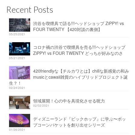
Recent Posts
渋谷を喫煙具で語る!!!ヘッドショップ ZiPPY! vs
FOUR TWENTY 【420対談の裏側】
05/25/2021
コロナ禍の渋谷で喫煙具を売る!!!ヘッドショップ
ZiPPY! vs FOUR TWENTY どっちが好みなのさ
05/21/2021
420friendlyな【チルカワとは】chillな新感覚の和み
musicとcawaii雑貨のハイブリッドプロジェクト誕
生？！
02/24/2021
領域展開！心の中を具現化させる呪力
02/02/2021
ディズニーランド『ビックホップ』に学ぶ〜ポッ
プコーンバケットを創り出せシリーズ
01/26/2021