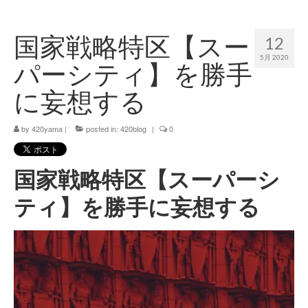
420 blog
国家戦略特区【スー
12
420 shibuya_info
5月 2020
パーシティ】を勝手
420 shibuya_access
に妄想する
420 shibuya_shop
by
420yama
|
posted in:
420blog
|
0
Instagram:420shibuya_official
About:FOUR TWENTY SHIBUYA
国家戦略特区【スーパーシ
YouTube:420shibuya
ティ】を勝手に妄想する
420 Blog Full
www.h4wp.com
420friendly 通販