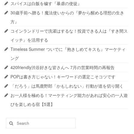
スパイスは白飯を穢す『暴虐の使徒』
30歳手前へ贈る！魔法使いからの『夢から醒める理想の生き
方』
コインランドリーで洗濯はするな！投資できる人は『すき間ス
イッチ』を活用する
Timeless Summer ついでに『抱きしめてキスも』マーケティ
ング
420friendly渋谷好きな皆さんへ 7月の営業時間の再報告
POPは書き方じゃない！キーワードの選定こそコツです
「だろう」は馬鹿野郎「かもしれない」行動が道を切り開く
お一人様を極める！マーケティング能力があれば安心の一人遊
びを楽しめる宿【5選】
Search
for: