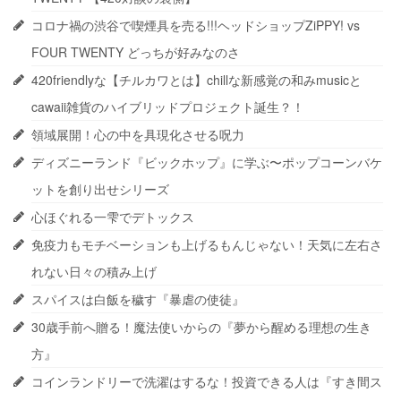
コロナ禍の渋谷で喫煙具を売る!!!ヘッドショップZiPPY! vs
FOUR TWENTY どっちが好みなのさ
420friendlyな【チルカワとは】chillな新感覚の和みmusicと
cawaii雑貨のハイブリッドプロジェクト誕生？！
領域展開！心の中を具現化させる呪力
ディズニーランド『ビックホップ』に学ぶ〜ポップコーンバケ
ットを創り出せシリーズ
心ほぐれる一雫でデトックス
免疫力もモチベーションも上げるもんじゃない！天気に左右さ
れない日々の積み上げ
スパイスは白飯を穢す『暴虐の使徒』
30歳手前へ贈る！魔法使いからの『夢から醒める理想の生き
方』
コインランドリーで洗濯はするな！投資できる人は『すき間ス