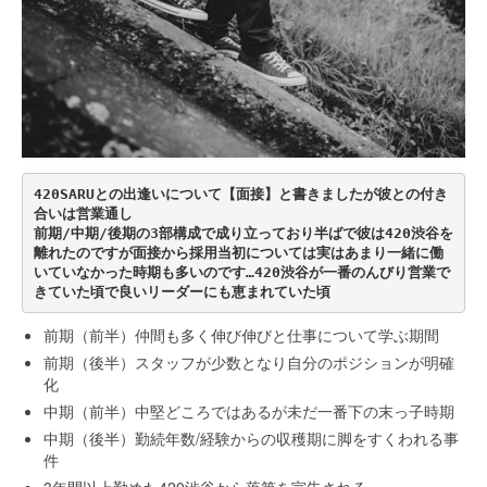
420SARUとの出逢いについて【面接】と書きましたが彼との付き
合いは営業通し
前期/中期/後期の3部構成で成り立っており半ばで彼は420渋谷を
離れたのですが面接から採用当初については実はあまり一緒に働
いていなかった時期も多いのです…420渋谷が一番のんびり営業で
きていた頃で良いリーダーにも恵まれていた頃
前期（前半）仲間も多く伸び伸びと仕事について学ぶ期間
前期（後半）スタッフが少数となり自分のポジションが明確
化
中期（前半）中堅どころではあるが未だ一番下の末っ子時期
中期（後半）勤続年数/経験からの収穫期に脚をすくわれる事
件