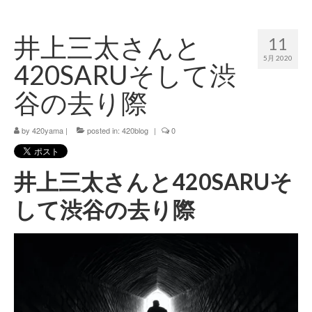
420 blog
井上三太さんと
11
420 shibuya_info
5月 2020
420SARUそして渋
420 shibuya_access
谷の去り際
420 shibuya_shop
by
420yama
|
posted in:
420blog
|
0
Instagram:420shibuya_official
About:FOUR TWENTY SHIBUYA
井上三太さんと420SARUそ
YouTube:420shibuya
して渋谷の去り際
420 Blog Full
www.h4wp.com
420friendly 通販