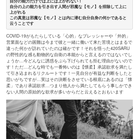
自分の能力だけでは上には上がれない！
自分の上の能力を引き出す人間が邪魔な【モノ】を排除して上に
上がれる
この真意は邪魔な【モノ】とは内に潜む自分自身の何かであると
云うことです
COVID-19がもたらしている「心的」なプレッシャーや「外的」
営業面などの困難は今まで彼と一緒に働いて来た苦境とはまるで
違った何かが訪れていたのは確かです！それを悟った420SARU
の野性的な感も動物的な自衛の本能からと言えるのではないでし
ょうか…今どんなに誘惑をぶら下げられても拒む理由がないので
す！ただ…どんな時でも一番怖いのは【懐柔】承認欲求を満たし
て引き込まれるリクルートです！一見自分が有益な判断をしたと
思いがちですが…実はその決断をさせている根底にあるのは「懐
柔」であり承認欲求…つまり他人から満たしてもらう事しかでき
ない人間の原始的な欲求が多いからだと云えるとおもいます