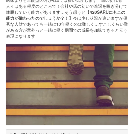
略家よりも本能型の方が420では多い気がします！頭の切れる
人々はある程度のところで！会社や店の匂いで進退を嗅ぎ分けて
離脱していく能力があります…そう想うと【
420SARUにもこの
能力が備わったのでしょうか？！】
今は少し状況が違いますが優
秀な人財であっても一緒に10年働くのは難しく…すこしくらい難
がある方が意外っと一緒に働く期間での成長を加味できると云う
表現になります