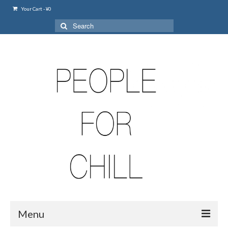
Your Cart
-
¥
0
Search
for:
Menu