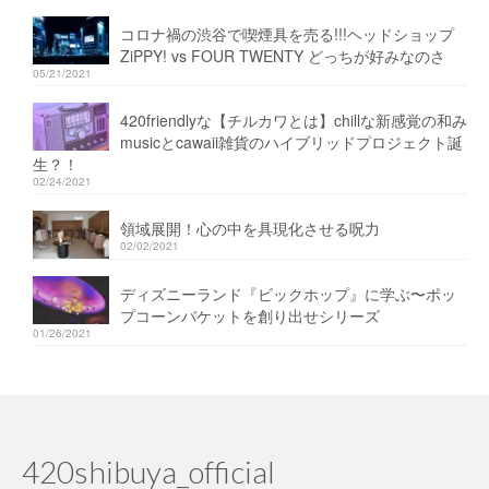
コロナ禍の渋谷で喫煙具を売る!!!ヘッドショップ
ZiPPY! vs FOUR TWENTY どっちが好みなのさ
05/21/2021
420friendlyな【チルカワとは】chillな新感覚の和み
musicとcawaii雑貨のハイブリッドプロジェクト誕
生？！
02/24/2021
領域展開！心の中を具現化させる呪力
02/02/2021
ディズニーランド『ビックホップ』に学ぶ〜ポッ
プコーンバケットを創り出せシリーズ
01/26/2021
420shibuya_official