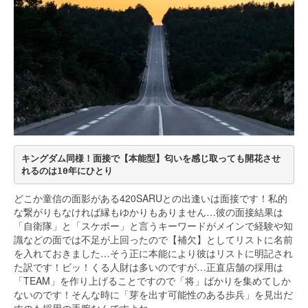
キングダム同様！面接で【本能型】匂いを感じ取っても開花させ
れるのは10年にひとり
どこか童信の面影がある420SARUとの出逢いは面接です！私的
な繋がりもなければ縁もゆかりもありません…彼の面接結果は
「自衛隊」と「スケボー」と言うキーワードがメインで経験や知
識などの面では不足が上回ったので【補欠】としてリストに名前
を入れておきました…そう正に本能により彼はリストに明記され
た訳です！ビッ！くる人財は多いのですが…正直店舗の採用は
「TEAM」を作り上げることですので「将」ばかりを集めてしか
ないのです！そんな時に「芽を出す可能性のある歩兵」を見出だ