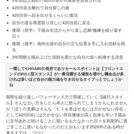
3年間以上勤めた420渋谷から落第を宣告される
420渋谷を離れて自分探しの旅
420渋谷へ顔を出せるくらいに復活
自分の道を再度取り戻しに420渋谷に戻る
後期（前半）下積み生活からやり直し忍耐/修練を繰り返す
日々
後期（後半）海外出張や自分の立ち位置を手に入れ信頼を得
る
3年間耐え積み上げた信頼を新たな自分の道へ転換する決意
一環して420SARUの長所でありセールスポイントは【フロントエ
ンドのPULL型スタンス】が一番活躍する場面を増やし機会点が多
ければ多いほど自分の能力値を引き出せるタイプっとでしょうか
ね
期間を繰り返しパフォーマンス力で突破していく【縁日スタイ
ル】そんな云い方をしたら本人に怒られてしまうかもしれません
が！ぼくの見解はそんな「ヒトを喜ばせるには欠かせない存在」
として420渋谷には欠かせない存在価値が高く自身も辛い下積み
に文句あれど続けることに疑いをもたなかった日々を刹那的に過
ごすことに迷いもなかったのだとおもいます2020年のある時が
来るまでは… つづく