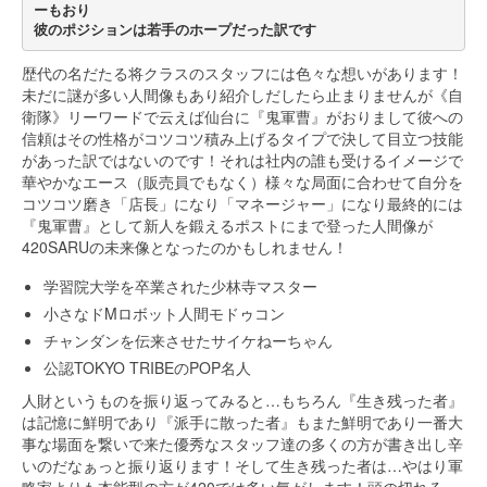
ーもおり
彼のポジションは若手のホープだった訳です
歴代の名だたる将クラスのスタッフには色々な想いがあります！
未だに謎が多い人間像もあり紹介しだしたら止まりませんが《自
衛隊》リーワードで云えば仙台に『鬼軍曹』がおりまして彼への
信頼はその性格がコツコツ積み上げるタイプで決して目立つ技能
があった訳ではないのです！それは社内の誰も受けるイメージで
華やかなエース（販売員でもなく）様々な局面に合わせて自分を
コツコツ磨き「店長」になり「マネージャー」になり最終的には
『鬼軍曹』として新人を鍛えるポストにまで登った人間像が
420SARUの未来像となったのかもしれません！
学習院大学を卒業された少林寺マスター
小さなドMロボット人間モドゥコン
チャンダンを伝来させたサイケねーちゃん
公認TOKYO TRIBEのPOP名人
人財というものを振り返ってみると…もちろん『生き残った者』
は記憶に鮮明であり『派手に散った者』もまた鮮明であり一番大
事な場面を繋いで来た優秀なスタッフ達の多くの方が書き出し辛
いのだなぁっと振り返ります！そして生き残った者は…やはり軍