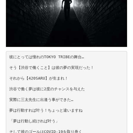
彼にとっては憧れのTOKYO TRIBEの舞台…
そう【渋谷で働くこと】は彼の夢の実現だった！
それから【420SARU】が生まれ！
渋谷で働く夢は彼に2度のチャンスを与えた
実際に三太先生に出逢う事ができた…
夢は行動すれば叶う！ちょっと違いますね
「夢は行動し続ければ叶う」
そして彼のゴールはCOVID-19を取り巻く