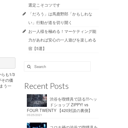
選定こそコツです
「だろう」は馬鹿野郎「かもしれな
い」行動が道を切り開く
お一人様を極める！マーケティング能
力があれば安心の一人遊びを楽しめる
宿【5選】
Search
for:
も1/3
がその価
Recent Posts
まう一
渋谷を喫煙具で語る!!!ヘッ
ドショップ ZiPPY! vs
FOUR TWENTY 【420対談の裏側】
05/25/2021
コロナ禍の渋谷で喫煙具を