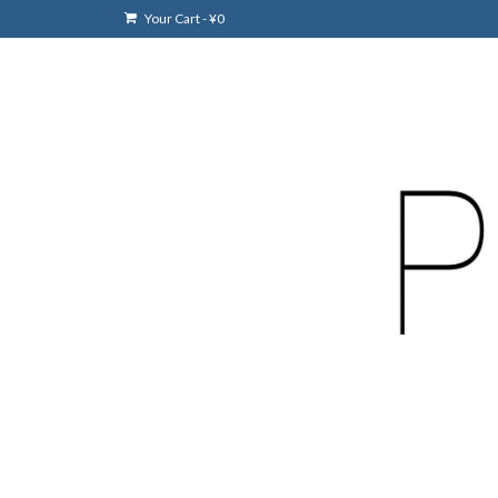
Your Cart
-
¥
0