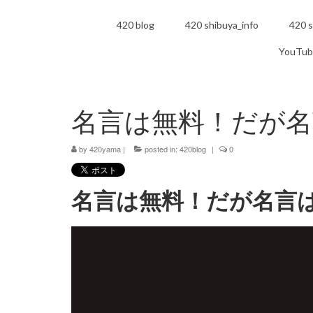
420 blog
420 shibuya_info
420 s
YouTub
名言は無料！だが名
by
420yama
|
posted in:
420blog
|
0
名言は無料！だが名言