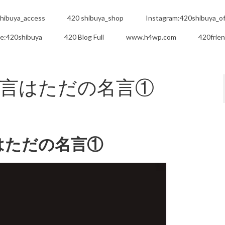
hibuya_access
420 shibuya_shop
Instagram:420shibuya_off
e:420shibuya
420 Blog Full
www.h4wp.com
420frie
言はただの名言①
はただの名言①