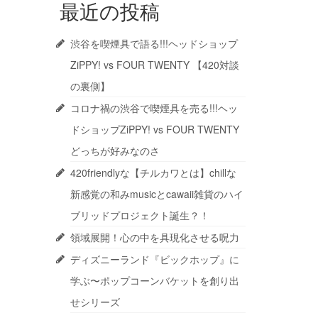
最近の投稿
渋谷を喫煙具で語る!!!ヘッドショップ
ZiPPY! vs FOUR TWENTY 【420対談
の裏側】
コロナ禍の渋谷で喫煙具を売る!!!ヘッ
ドショップZiPPY! vs FOUR TWENTY
どっちが好みなのさ
420friendlyな【チルカワとは】chillな
新感覚の和みmusicとcawaii雑貨のハイ
ブリッドプロジェクト誕生？！
領域展開！心の中を具現化させる呪力
ディズニーランド『ビックホップ』に
学ぶ〜ポップコーンバケットを創り出
せシリーズ