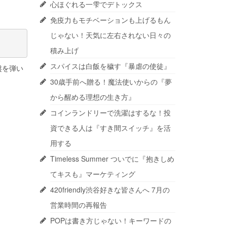
心ほぐれる一雫でデトックス
免疫力もモチベーションも上げるもん
じゃない！天気に左右されない日々の
積み上げ
スパイスは白飯を穢す『暴虐の使徒』
盤を弾い
30歳手前へ贈る！魔法使いからの『夢
から醒める理想の生き方』
コインランドリーで洗濯はするな！投
資できる人は『すき間スイッチ』を活
用する
Timeless Summer ついでに『抱きしめ
てキスも』マーケティング
420friendly渋谷好きな皆さんへ 7月の
営業時間の再報告
POPは書き方じゃない！キーワードの