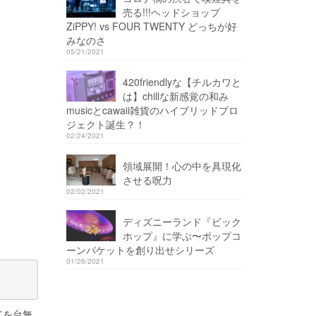
売る!!!ヘッドショップ
ZiPPY! vs FOUR TWENTY どっちが好
みなのさ
05/21/2021
420friendlyな【チルカワと
は】chillな新感覚の和み
musicとcawaii雑貨のハイブリッドプロ
ジェクト誕生？！
02/24/2021
領域展開！心の中を具現化
させる呪力
02/02/2021
ディズニーランド『ビック
ホップ』に学ぶ〜ポップコ
ーンバケットを創り出せシリーズ
01/26/2021
てを台無