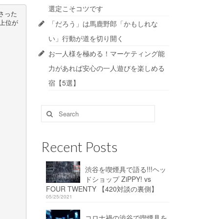
選定こそコツです
さった
「だろう」は馬鹿野郎「かもしれな
索上位が
い」行動が道を切り開く
お一人様を極める！マーケティング能
力があれば安心の一人遊びを楽しめる
宿【5選】
Search
for:
Recent Posts
渋谷を喫煙具で語る!!!ヘッ
ドショップ ZiPPY! vs
FOUR TWENTY 【420対談の裏側】
05/25/2021
コロナ禍の渋谷で喫煙具を