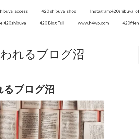
hibuya_access
420 shibuya_shop
Instagram:420shibuya_off
e:420shibuya
420 Blog Full
www.h4wp.com
420frie
問われるブログ沼
れるブログ沼