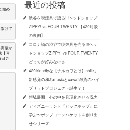
最近の投稿
て始め
渋谷を喫煙具で語る!!!ヘッドショップ
ZiPPY! vs FOUR TWENTY 【420対談
に繋げて
の裏側】
コロナ禍の渋谷で喫煙具を売る!!!ヘッ
る実績が
ドショップZiPPY! vs FOUR TWENTY
法【写
毎日更
どっちが好みなのさ
420friendlyな【チルカワとは】chillな
新感覚の和みmusicとcawaii雑貨のハイ
ブリッドプロジェクト誕生？！
領域展開！心の中を具現化させる呪力
ディズニーランド『ビックホップ』に
学ぶ〜ポップコーンバケットを創り出
せシリーズ