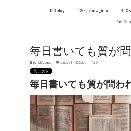
420 blog
420 shibuya_info
420 s
YouTub
毎日書いても質が
by
420yama
|
posted in:
420blog
|
0
毎日書いても質が問わ