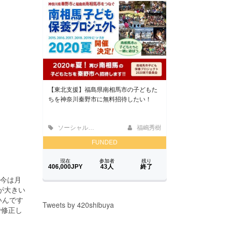
。今は月
が大きい
いんです
Tweets by 420shibuya
で修正し