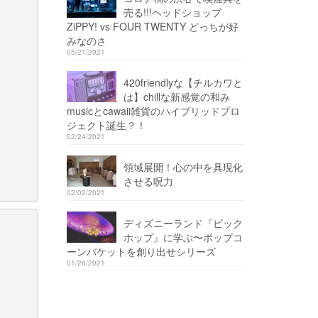
売る!!!ヘッドショップ
ZiPPY! vs FOUR TWENTY どっちが好
みなのさ
05/21/2021
420friendlyな【チルカワと
は】chillな新感覚の和み
musicとcawaii雑貨のハイブリッドプロ
ジェクト誕生？！
02/24/2021
領域展開！心の中を具現化
させる呪力
02/02/2021
ディズニーランド『ビック
ホップ』に学ぶ〜ポップコ
ーンバケットを創り出せシリーズ
01/26/2021