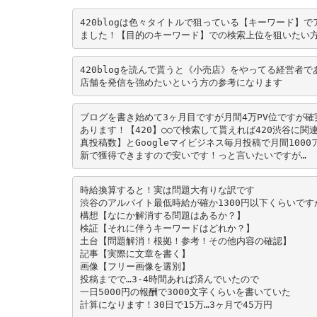
420blogは色々タイトルで狙っている【キーワード】で
ました！【目的のキーワード】での検索上位を狙いたい
420blogを読んで貰うと《小売店》をやってる経営者で
店舗を発信を強めたいという方の参考になります
ブログを書き始めて3ヶ月目ですが月間4万PV位ですが
あります！【420】○○で検索して貰えれば420渋谷に
真投稿数】とGoogleマイビジネス毎月投稿で月間100
新で獲得できますので安いです！っと言いたいですが…
時給換算すると！実は問題大有りな訳です
渋谷のアルバイト最低時給が確か1300円以下くらいで
構想【なにか解消する問題はあるか？】
検証【それに伴うキーワードはどれか？】
土台【問題解消！根拠！参考！その他内容の確認】
記事【実際に文章を書く】
画像【フリー画像を選別】
投稿までで…3-4時間あれば済んでいたので
一日5000円の報酬で3000文字くらいを書いていた
計算になります！30日で15万…3ヶ月で45万円