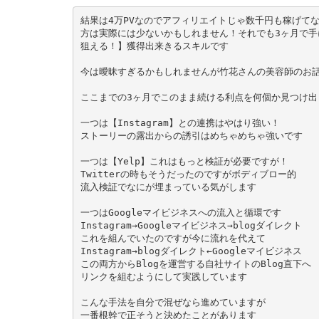
結果は4万PVなのでアフィリエイトじゃ数千円も稼げてな
方は実際には少ないかもしれません！それでも3ヶ月で手に入
狙える！】獲得出来きるスキルです
今は曖昧すぎるかもしれませんが竹花さんの美容師のお
ここまでの3ヶ月でこのまま続ける利点を何個か見つけ出
一つは【Instagram】との連携はやはり強い！
ストーリーの露出からの誘引はめちゃめちゃ強いです
一つは【Yelp】これはもっと検証が必要ですが！
Twitterの時もそうだったのですがボディブロー的
流入検証でなにが埋まっている気がします
一つはGoogleマイビジネスへの流入と循環です
Instagram→Googleマイビジネス→blogダイレクト
これを組んでいたのですが今に流れを代えて
Instagram→blogダイレクト←Googleマイビジネス
この両方からBlogを運営する自社サイトのBlog直下へ
リンクを組むようにして実践しています
こんな手法を自分で混ぜなら進めていますが
一番根幹で正そうと決めたことがあります