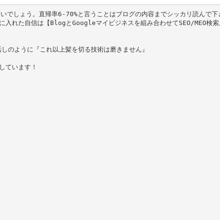
いでしょう。直帰率6-70%と言うことはブログの内容までシッカリ読んで下
れた自信は【BlogとGoogleマイビジネスを組み合わせてSEO/MEO検
話しのように『これ以上髪を切る技術は磨きません』
しています！