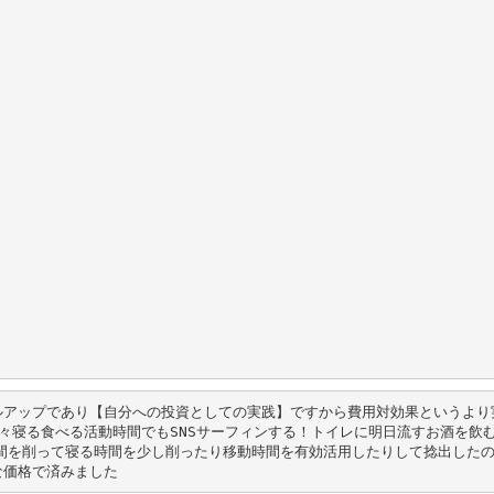
ルアップであり【自分への投資としての実践】ですから費用対効果というより
々寝る食べる活動時間でもSNSサーフィンする！トイレに明日流すお酒を飲
い時間を削って寝る時間を少し削ったり移動時間を有効活用したりして捻出した
な価格で済みました