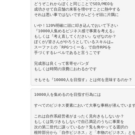
どうぞこれからぼくと同じことでSEO/MEOを
成功させて自店舗の来客を増やすことに熱中する
それは悪い事ではないですが…どうぞ頭に片隅に
いや！120%明確に頭に叩き込んでおいて下さい
『10000人集めるビジネス感で事業を考える』
もしくは『考え直してください』なぜなのか？
ぼくが/皆さんがやろうとしているスキルは…
スーファミの「RPGつくーる」で自作RPGを
手づくするレベルであると言うこです
完成形は良くって客寄せパンダ
もしくは時間の浪費におわるかです
そもそも『10000人を目指す』とは何を意味するのか？
10000人を集めるのを目指す行為には
すべてのビジネス要素において大事な事柄が潜んでいま
これは自作系経営者がまったく見向きもしないか？
もしくは気づきもしないで自己満足のうちに事業を
次の第二世代に譲っているか？兎も角やってる選択の
根幹部分から「自作ビジネス」と「本物のビジネス」と