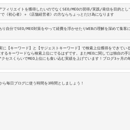
アフィリエイトを獲得したいのでなくSEO/MEOの習得/実践/発信を目的とし
方で《初心者》＋《店舗経営者》の方ならちょっとだけ為になります
あり自分でSEO/MEO対策をやって経費を浮かせたりWEBの理解を深めて集客
確実に【キーワード】と【サジェストキーワード】で検索上位獲得をできてい
関連するキーワードなら検索上位にでるはずです。またMEOに関しては独自の手
0アクセスくらいでMEO上位にも食い込む実績を上げています！ブログ3ヶ月の
すから毎日ブログに使う時間を3時間としましょう！