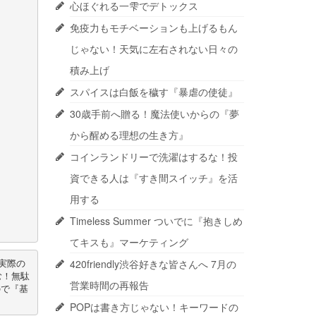
心ほぐれる一雫でデトックス
免疫力もモチベーションも上げるもん
じゃない！天気に左右されない日々の
積み上げ
スパイスは白飯を穢す『暴虐の使徒』
30歳手前へ贈る！魔法使いからの『夢
から醒める理想の生き方』
コインランドリーで洗濯はするな！投
資できる人は『すき間スイッチ』を活
用する
Timeless Summer ついでに『抱きしめ
てキスも』マーケティング
420friendly渋谷好きな皆さんへ 7月の
実際の
む！無駄
営業時間の再報告
ので『基
POPは書き方じゃない！キーワードの