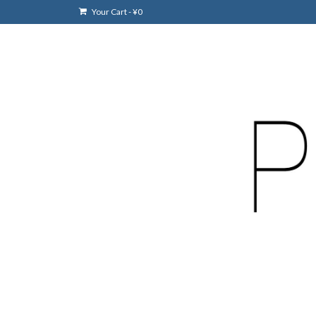
Your Cart
-
¥
0