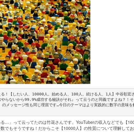
！【したい人、10000人。始める人、100人。続ける人、1人】中谷彰宏
はやらないから99.9%成功する秘訣がそれ』って云うのと同義ですよね？！そ
ろ》のメッセージ性も同じ理屈です…今日のテーマはより実践的に数字の意味を
る…」って云ってたのは竹花さんです。YouTuberの収入などでも【100
フォロワー数でもそうですね！だからこそ【10000人】の性質について理解して