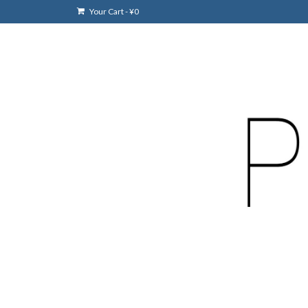
Your Cart
-
¥
0