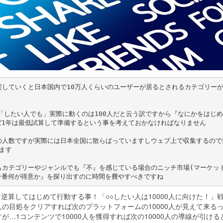
に戻していくと日本国内で10万人くらいのユーザーが居るとされるカテゴリー
人の「したい人でも」実際に動くのは100人だと云う訳ですから『なにかをはじ
ば1年は最低試算して準備するという事を考えておかなければなりません
けの人数ですが実際には日本全国に散らばっていますしウェブ上で収集するので
ます
でもカテゴリーやジャンルでも『不』を感じている場合のニッチ市場(マーケッ
一番何が得意か』を探り出すのに時間を費やすべきですね
を逆算してはじめて行動する事！「○○したい人は10000人に向けた！」
ー10000人の目処をクリアすれば次のプラットフォームの10000人が見えて来る
…1コンテンツで10000人を獲得すれば次の10000人の導線が引ける