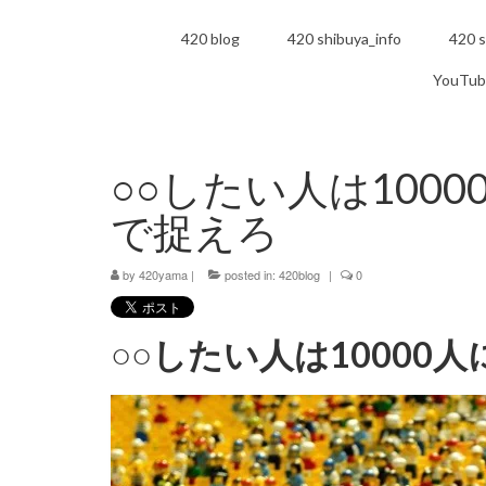
420 blog
420 shibuya_info
420 s
YouTub
○○したい人は100
で捉えろ
by
420yama
|
posted in:
420blog
|
0
○○したい人は1000