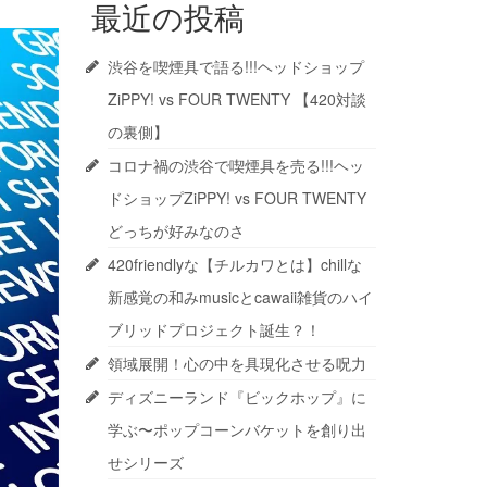
最近の投稿
渋谷を喫煙具で語る!!!ヘッドショップ
ZiPPY! vs FOUR TWENTY 【420対談
の裏側】
コロナ禍の渋谷で喫煙具を売る!!!ヘッ
ドショップZiPPY! vs FOUR TWENTY
どっちが好みなのさ
420friendlyな【チルカワとは】chillな
新感覚の和みmusicとcawaii雑貨のハイ
ブリッドプロジェクト誕生？！
領域展開！心の中を具現化させる呪力
ディズニーランド『ビックホップ』に
学ぶ〜ポップコーンバケットを創り出
せシリーズ