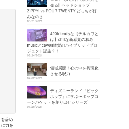
売る!!!ヘッドショップ
ZiPPY! vs FOUR TWENTY どっちが好
みなのさ
05/21/2021
420friendlyな【チルカワと
は】chillな新感覚の和み
musicとcawaii雑貨のハイブリッドプロ
ジェクト誕生？！
02/24/2021
領域展開！心の中を具現化
させる呪力
02/02/2021
ディズニーランド『ビック
ホップ』に学ぶ〜ポップコ
ーンバケットを創り出せシリーズ
01/26/2021
とを辞め
」に力を