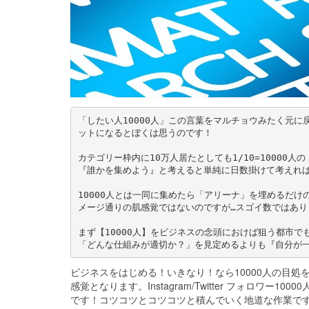
「したい人10000人」この言葉をマルチョウみたく元
ットになるとぼくは思うのです！
カテゴリー枠内に10万人居たとしても1/10=10000
『誰かを集めよう』と考えると単純に日数掛けて考えれ
10000人とは一同に集めたら「アリーナ」を埋めるだ
メージ通りの肌感覚ではないのですが…スゴイ数ではあり
まず【10000人】をビジネスの念頭におけば狙う都市
「どんな仕組みが適切か？」を見定めるよりも『自分が
ビジネスをはじめる！いきなり！なら10000人の目処
感覚となります。Instagram/Twitter フォロワ
です！コツコツとコツコツと積んでいく地道な作業ですが