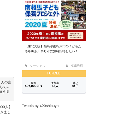
さんの言
して…
解き明
Tweets by 420shibuya
00人】
おきまし