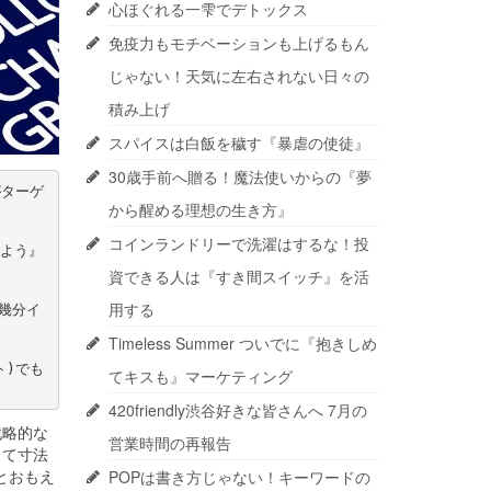
心ほぐれる一雫でデトックス
免疫力もモチベーションも上げるもん
じゃない！天気に左右されない日々の
積み上げ
スパイスは白飯を穢す『暴虐の使徒』
30歳手前へ贈る！魔法使いからの『夢
がターゲ
から醒める理想の生き方』
コインランドリーで洗濯はするな！投
めよう』
資できる人は『すき間スイッチ』を活
用する
幾分イ
Timeless Summer ついでに『抱きしめ
ト)でも
てキスも』マーケティング
420friendly渋谷好きな皆さんへ 7月の
戦略的な
営業時間の再報告
って寸法
とおもえ
POPは書き方じゃない！キーワードの