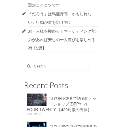
選定こそコツです
「だろう」は馬鹿野郎「かもしれな
い」行動が道を切り開く
お一人様を極める！マーケティング能
力があれば安心の一人遊びを楽しめる
宿【5選】
Search
for:
Recent Posts
渋谷を喫煙具で語る!!!ヘッ
ドショップ ZiPPY! vs
FOUR TWENTY 【420対談の裏側】
05/25/2021
コロナ禍の渋谷で喫煙具を