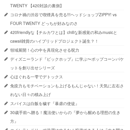
TWENTY 【420対談の裏側】
コロナ禍の渋谷で喫煙具を売る!!!ヘッドショップZiPPY! vs
FOUR TWENTY どっちが好みなのさ
420friendlyな【チルカワとは】chillな新感覚の和みmusicと
cawaii雑貨のハイブリッドプロジェクト誕生？！
領域展開！心の中を具現化させる呪力
ディズニーランド『ビックホップ』に学ぶ〜ポップコーンバケ
ットを創り出せシリーズ
心ほぐれる一雫でデトックス
免疫力もモチベーションも上げるもんじゃない！天気に左右さ
れない日々の積み上げ
スパイスは白飯を穢す『暴虐の使徒』
30歳手前へ贈る！魔法使いからの『夢から醒める理想の生き
方』
コインランドリーで洗濯はするな！投資できる人は『すき間ス