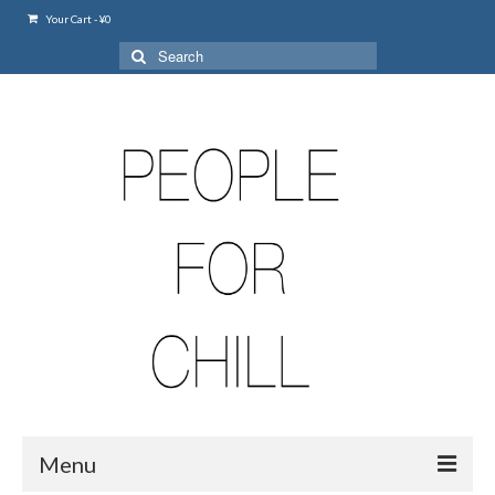
Your Cart
-
¥
0
Search
for:
Menu