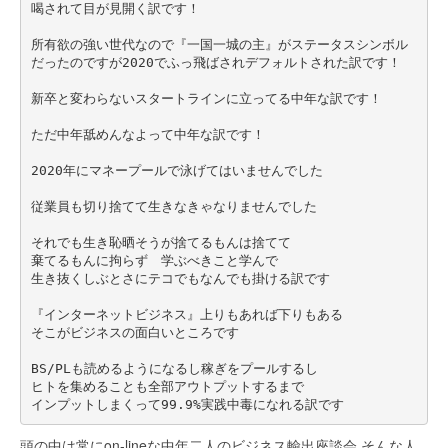
喝されて目が見開く訳です！
所有欲の強い世代なので『一国一城の主』がステータスシンボル
だったのですが2020でふっ飛ばされデフォルトされた訳です！
新卒と変わらないスタートラインに立ってる中年な訳です！
ただ中年舐めんなよって中年な訳です！
2020年にマネープールで泳げてはいませんでした
従業員も切り捨てて生きなきゃなりませんでした
それでも生き恥晒そうが捨てるもんは捨てて
棄てるもんに拘らず　学ぶべきこと学んで
生き抜くしぶとさにテコでもなんでも掛ける訳です
『インターネットビジネス』上りもあれば下りもある
そこがビジネスの面白いところです
BS/PLも読めるようになるし稼ぎをプールするし
ヒトを集めることも全部アウトプットするまで
インプットしまくって99.9%実践中毒になれる訳です
頭の中は常にon-lineな中年二人のビジネス輸出座談会 そんな人