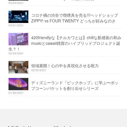
05/25/2021
コロナ禍の渋谷で喫煙具を売る!!!ヘッドショップ
ZiPPY! vs FOUR TWENTY どっちが好みなのさ
05/21/2021
420friendlyな【チルカワとは】chillな新感覚の和み
musicとcawaii雑貨のハイブリッドプロジェクト誕
生？！
02/24/2021
領域展開！心の中を具現化させる呪力
02/02/2021
ディズニーランド『ビックホップ』に学ぶ〜ポッ
プコーンバケットを創り出せシリーズ
01/26/2021