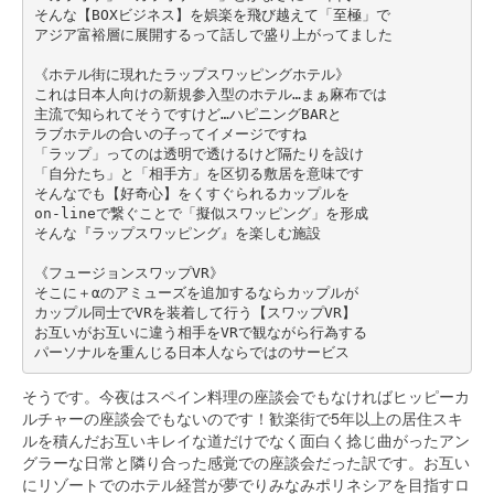
そんな【BOXビジネス】を娯楽を飛び越えて「至極」で
アジア富裕層に展開するって話しで盛り上がってました
《ホテル街に現れたラップスワッピングホテル》
これは日本人向けの新規参入型のホテル…まぁ麻布では
主流で知られてそうですけど…ハピニングBARと
ラブホテルの合いの子ってイメージですね
「ラップ」ってのは透明で透けるけど隔たりを設け
「自分たち」と「相手方」を区切る敷居を意味です
そんなでも【好奇心】をくすぐられるカップルを
on-lineで繋ぐことで「擬似スワッピング」を形成
そんな『ラップスワッピング』を楽しむ施設
《フュージョンスワップVR》
そこに＋αのアミューズを追加するならカップルが
カップル同士でVRを装着して行う【スワップVR】
お互いがお互いに違う相手をVRで観ながら行為する
パーソナルを重んじる日本人ならではのサービス
そうです。今夜はスペイン料理の座談会でもなければヒッピーカ
ルチャーの座談会でもないのです！歓楽街で5年以上の居住スキ
ルを積んだお互いキレイな道だけでなく面白く捻じ曲がったアン
グラーな日常と隣り合った感覚での座談会だった訳です。お互い
にリゾートでのホテル経営が夢でりみなみポリネシアを目指すロ