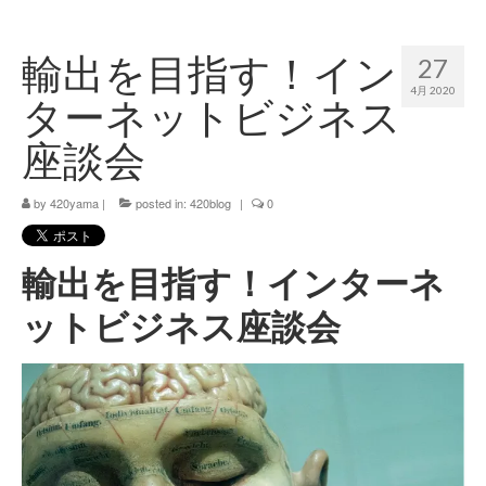
420 blog
輸出を目指す！イン
27
420 shibuya_info
4月 2020
ターネットビジネス
420 shibuya_access
座談会
420 shibuya_shop
by
420yama
|
posted in:
420blog
|
0
Instagram:420shibuya_official
About:FOUR TWENTY SHIBUYA
輸出を目指す！インターネ
YouTube:420shibuya
ットビジネス座談会
420 Blog Full
www.h4wp.com
420friendly 通販