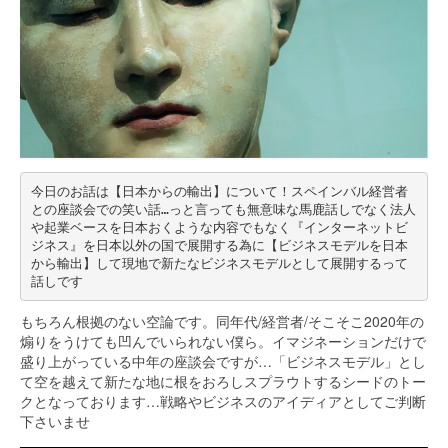
今日のお話は【日本からの輸出】について！スペインバル経営者
との座談会での笑い話…っと言っても無意味な馬鹿話しでなく法人
や起業ベースを日本おくような内容でもなく『インターネットビ
ジネス』を日本以外の国で展開する為に【ビジネスモデルを日本
から輸出】して現地で新たなビジネスモデルとして展開するって
話しです
もちろん根拠のない空論です。同年代/経営者/そこそこ2020年の
煽りをうけても凹んでいられない僕ら。イマジネーションだけで
盛り上がっている中年の座談会ですが…「ビジネスモデル」とし
て空を越えて新たな地に根をおろしスプラウトするシードのトー
クとなっております…戦略やビジネスのアイディアとしてご判断
下さいませ