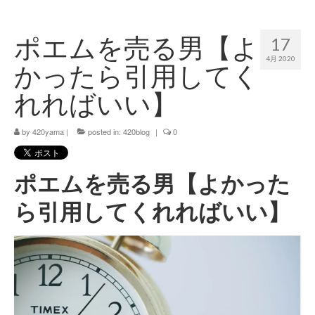
420 blog
ポエムを売る男【よ
17
420 shibuya_info
4月 2020
かったら引用してく
420 shibuya_access
れればいい】
420 shibuya_shop
by
420yama
|
posted in:
420blog
|
0
Instagram:420shibuya_official
About:FOUR TWENTY SHIBUYA
ポエムを売る男【よかった
YouTube:420shibuya
ら引用してくれればいい】
420 Blog Full
www.h4wp.com
420friendly 通販