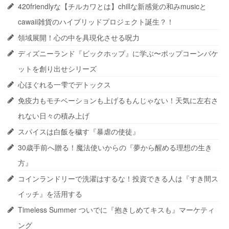
420friendlyな【チルカワとは】chillな新感覚の和みmusicと
cawaii雑貨のハイブリッドプロジェクト誕生？！
領域展開！心の中を具現化させる呪力
ディズニーランド『ビックホップ』に学ぶ〜ポップコーンバケ
ットを創り出せシリーズ
心ほぐれる一雫でデトックス
免疫力もモチベーションも上げるもんじゃない！天気に左右さ
れない日々の積み上げ
スパイスは白飯を穢す『暴虐の使徒』
30歳手前へ贈る！魔法使いからの『夢から醒める理想の生き
方』
コインランドリーで洗濯はするな！投資できる人は『すき間ス
イッチ』を活用する
Timeless Summer ついでに『抱きしめてキスも』マーケティ
ング