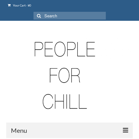
Your Cart
-
¥
0
Search
for:
Menu