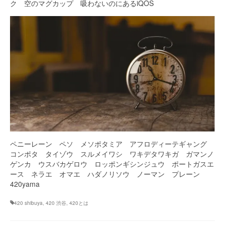
ク 空のマグカップ 吸わないのにあるiQOS
ペニーレーン ペソ メソポタミア アフロディーテギャング
コンポタ タイゾウ スルメイワシ ワキデタワキガ ガマンノ
ゲンカ ウスバカゲロウ ロッポンギシンジュウ ポートガスエ
ース ネラエ オマエ ハダノリソウ ノーマン プレーン
420yama
420 shibuya
,
420 渋谷
,
420とは