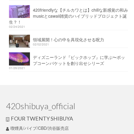
420friendlyな【チルカワとは】chillな新感覚の和み
musicとcawaii雑貨のハイブリッドプロジェクト誕
生？！
02/24/2021
領域展開！心の中を具現化させる呪力
02/02/2021
ディズニーランド『ビックホップ』に学ぶ〜ポッ
プコーンバケットを創り出せシリーズ
01/26/2021
420shibuya_official
FOUR TWENTY SHIBUYA
喫煙具/パイプ/CBD/渋谷販売店