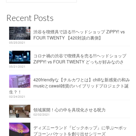
for:
Recent Posts
渋谷を喫煙具で語る!!!ヘッドショップ ZiPPY! vs
FOUR TWENTY 【420対談の裏側】
05/25/2021
コロナ禍の渋谷で喫煙具を売る!!!ヘッドショップ
ZiPPY! vs FOUR TWENTY どっちが好みなのさ
05/21/2021
420friendlyな【チルカワとは】chillな新感覚の和み
musicとcawaii雑貨のハイブリッドプロジェクト誕
生？！
02/24/2021
領域展開！心の中を具現化させる呪力
02/02/2021
ディズニーランド『ビックホップ』に学ぶ〜ポッ
プコーンバケットを創り出せシリーズ