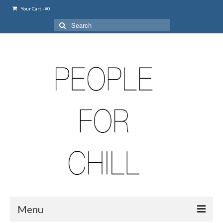
Your Cart
-
¥
0
Search
for:
Menu