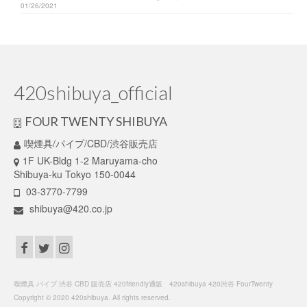
01/26/2021
420shibuya_official
FOUR TWENTY SHIBUYA
喫煙具/パイプ/CBD/渋谷販売店
1F UK-Bldg 1-2 Maruyama-cho
Shibuya-ku Tokyo 150-0044
03-3770-7799
shibuya@420.co.jp
喫煙具 パイプ 渋谷 CBD 販売店 420friendly通販 420shibuya 420渋谷 FourTwenty
Copyright © 2020 420shibuya. All rights reserved.