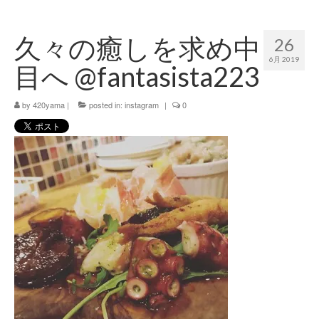
420 blog
久々の癒しを求め中
26
420 shibuya_info
6月 2019
目へ @fantasista223
420 shibuya_access
by
420 shibuya_shop
420yama
|
posted in:
instagram
|
0
Instagram:420shibuya_official
About:FOUR TWENTY SHIBUYA
YouTube:420shibuya
420 Blog Full
www.h4wp.com
420friendly 通販