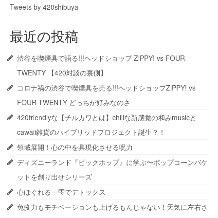
Tweets by 420shibuya
最近の投稿
渋谷を喫煙具で語る!!!ヘッドショップ ZiPPY! vs FOUR
TWENTY 【420対談の裏側】
コロナ禍の渋谷で喫煙具を売る!!!ヘッドショップZiPPY! vs
FOUR TWENTY どっちが好みなのさ
420friendlyな【チルカワとは】chillな新感覚の和みmusicと
cawaii雑貨のハイブリッドプロジェクト誕生？！
領域展開！心の中を具現化させる呪力
ディズニーランド『ビックホップ』に学ぶ〜ポップコーンバケ
ットを創り出せシリーズ
心ほぐれる一雫でデトックス
免疫力もモチベーションも上げるもんじゃない！天気に左右さ