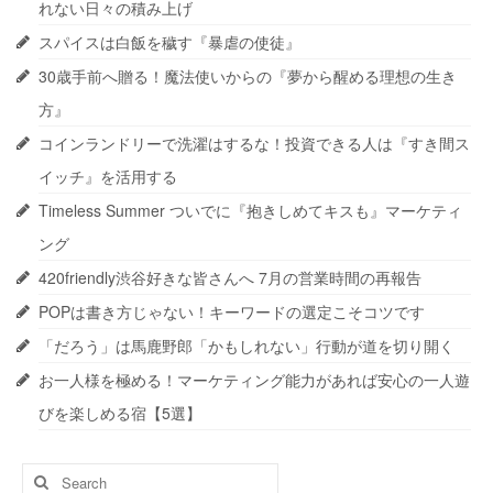
れない日々の積み上げ
スパイスは白飯を穢す『暴虐の使徒』
30歳手前へ贈る！魔法使いからの『夢から醒める理想の生き
方』
コインランドリーで洗濯はするな！投資できる人は『すき間ス
イッチ』を活用する
Timeless Summer ついでに『抱きしめてキスも』マーケティ
ング
420friendly渋谷好きな皆さんへ 7月の営業時間の再報告
POPは書き方じゃない！キーワードの選定こそコツです
「だろう」は馬鹿野郎「かもしれない」行動が道を切り開く
お一人様を極める！マーケティング能力があれば安心の一人遊
びを楽しめる宿【5選】
Search