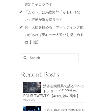
選定こそコツです
「だろう」は馬鹿野郎「かもしれな
い」行動が道を切り開く
お一人様を極める！マーケティング能
力があれば安心の一人遊びを楽しめる
宿【5選】
Search
for:
Recent Posts
渋谷を喫煙具で語る!!!ヘッ
ドショップ ZiPPY! vs
FOUR TWENTY 【420対談の裏側】
05/25/2021
コロナ禍の渋谷で喫煙具を