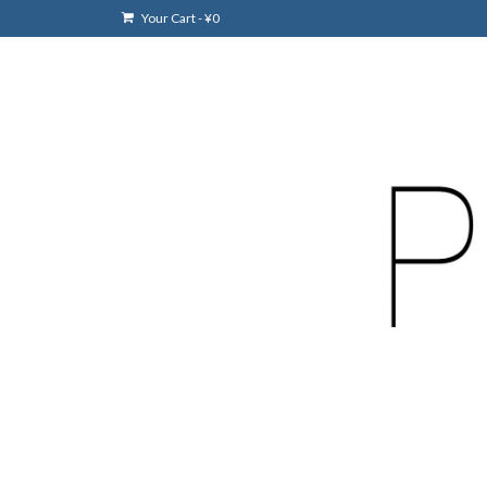
Your Cart
-
¥
0