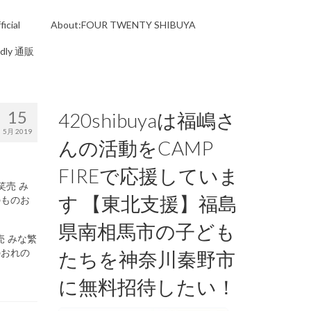
icial
About:FOUR TWENTY SHIBUYA
ndly 通販
15
420shibuyaは福嶋さ
5月 2019
んの活動をCAMP
FIREで応援していま
す 【東北支援】福島
県南相馬市の子ども
売 みな繁
ものおれの
たちを神奈川秦野市
に無料招待したい！