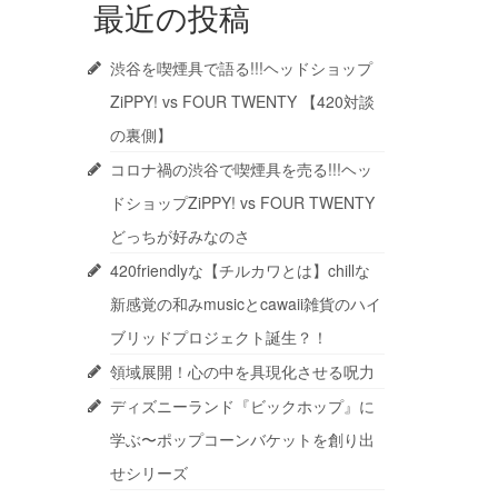
最近の投稿
渋谷を喫煙具で語る!!!ヘッドショップ
ZiPPY! vs FOUR TWENTY 【420対談
の裏側】
コロナ禍の渋谷で喫煙具を売る!!!ヘッ
ドショップZiPPY! vs FOUR TWENTY
どっちが好みなのさ
420friendlyな【チルカワとは】chillな
新感覚の和みmusicとcawaii雑貨のハイ
ブリッドプロジェクト誕生？！
領域展開！心の中を具現化させる呪力
ディズニーランド『ビックホップ』に
学ぶ〜ポップコーンバケットを創り出
せシリーズ