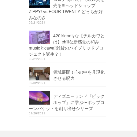
売る!!!ヘッドショップ
ZiPPY! vs FOUR TWENTY どっちが好
みなのさ
05/21/2021
420friendlyな【チルカワと
は】chillな新感覚の和み
musicとcawaii雑貨のハイブリッドプロ
ジェクト誕生？！
02/24/2021
領域展開！心の中を具現化
させる呪力
02/02/2021
ディズニーランド『ビック
ホップ』に学ぶ〜ポップコ
ーンバケットを創り出せシリーズ
01/26/2021