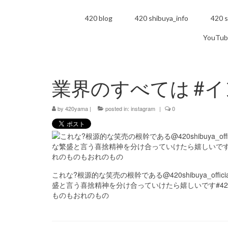
420 blog
420 shibuya_info
420 s
YouTub
業界のすべては #
by
420yama
|
posted in:
instagram
|
0
これな?根源的な笑売の根幹である@420shibuya_of
盛と言う喜捨精神を分け合っていけたら嬉しいです#420shibuya
ものもおれのもの