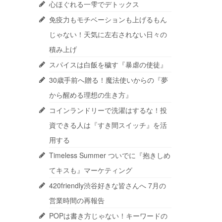
心ほぐれる一雫でデトックス
免疫力もモチベーションも上げるもん
じゃない！天気に左右されない日々の
積み上げ
スパイスは白飯を穢す『暴虐の使徒』
30歳手前へ贈る！魔法使いからの『夢
から醒める理想の生き方』
コインランドリーで洗濯はするな！投
資できる人は『すき間スイッチ』を活
用する
Timeless Summer ついでに『抱きしめ
てキスも』マーケティング
420friendly渋谷好きな皆さんへ 7月の
営業時間の再報告
POPは書き方じゃない！キーワードの