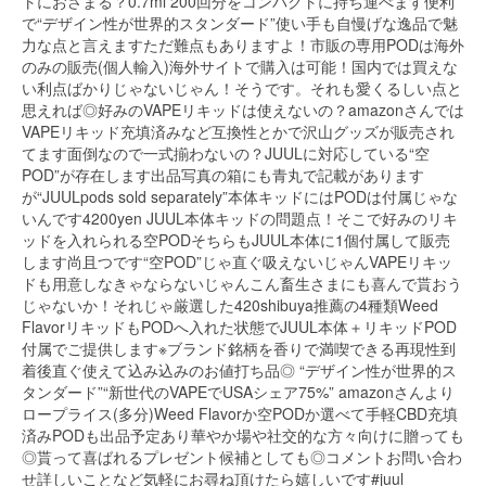
トにおさまる？0.7ml 200回分をコンパクトに持ち運べます便利
で“デザイン性が世界的スタンダード”使い手も自慢げな逸品で魅
力な点と言えますただ難点もありますよ！市販の専用PODは海外
のみの販売(個人輸入)海外サイトで購入は可能！国内では買えな
い利点ばかりじゃないじゃん！そうです。それも愛くるしい点と
思えれば◎好みのVAPEリキッドは使えないの？amazonさんでは
VAPEリキッド充填済みなど互換性とかで沢山グッズが販売され
てます面倒なので一式揃わないの？JUULに対応している“空
POD”が存在します出品写真の箱にも青丸で記載があります
が“JUULpods sold separately”本体キッドにはPODは付属じゃな
いんです4200yen JUUL本体キッドの問題点！そこで好みのリキ
ッドを入れられる空PODそちらもJUUL本体に1個付属して販売
します尚且つです“空POD”じゃ直ぐ吸えないじゃんVAPEリキッ
ドも用意しなきゃならないじゃんこん畜生さまにも喜んで貰おう
じゃないか！それじゃ厳選した420shibuya推薦の4種類Weed
FlavorリキッドもPODへ入れた状態でJUUL本体＋リキッドPOD
付属でご提供します※ブランド銘柄を香りで満喫できる再現性到
着後直ぐ使えて込み込みのお値打ち品◎ “デザイン性が世界的ス
タンダード”“新世代のVAPEでUSAシェア75%” amazonさんより
ロープライス(多分)Weed Flavorか空PODか選べて手軽CBD充填
済みPODも出品予定あり華やか場や社交的な方々向けに贈っても
◎貰って喜ばれるプレゼント候補としても◎コメントお問い合わ
せ詳しいことなど気軽にお尋ね頂けたら嬉しいです#juul