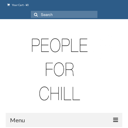
Your Cart
-
¥
0
Search
for:
Menu