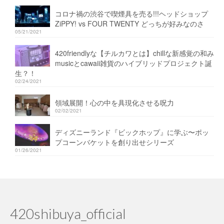
コロナ禍の渋谷で喫煙具を売る!!!ヘッドショップ
ZiPPY! vs FOUR TWENTY どっちが好みなのさ
05/21/2021
420friendlyな【チルカワとは】chillな新感覚の和み
musicとcawaii雑貨のハイブリッドプロジェクト誕
生？！
02/24/2021
領域展開！心の中を具現化させる呪力
02/02/2021
ディズニーランド『ビックホップ』に学ぶ〜ポッ
プコーンバケットを創り出せシリーズ
01/26/2021
420shibuya_official