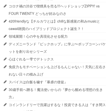
コロナ禍の渋谷で喫煙具を売る!!!ヘッドショップZiPPY! vs
FOUR TWENTY どっちが好みなのさ
420friendlyな【チルカワとは】chillな新感覚の和みmusicと
cawaii雑貨のハイブリッドプロジェクト誕生？！
領域展開！心の中を具現化させる呪力
ディズニーランド『ビックホップ』に学ぶ〜ポップコーンバケ
ットを創り出せシリーズ
心ほぐれる一雫でデトックス
免疫力もモチベーションも上げるもんじゃない！天気に左右さ
れない日々の積み上げ
スパイスは白飯を穢す『暴虐の使徒』
30歳手前へ贈る！魔法使いからの『夢から醒める理想の生き
方』
コインランドリーで洗濯はするな！投資できる人は『すき間ス