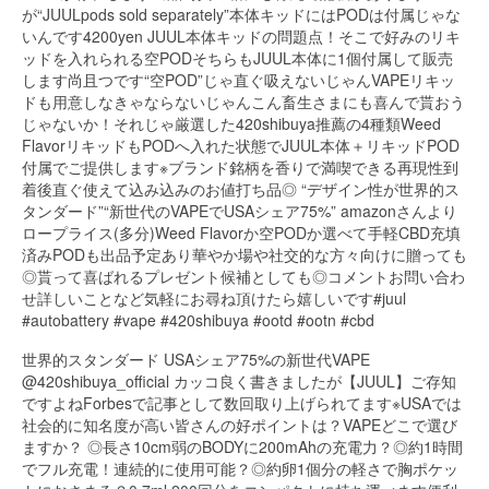
世界的スタンダード USAシェア75%の新世代VAPE
@420shibuya_official カッコ良く書きましたが【JUUL】ご存知
ですよねForbesで記事として数回取り上げられてます※USAでは
社会的に知名度が高い皆さんの好ポイントは？VAPEどこで選び
ますか？ ◎長さ10cm弱のBODYに200mAhの充電力？◎約1時間
でフル充電！連続的に使用可能？◎約卵1個分の軽さで胸ポケッ