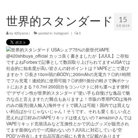
420 blog
世界的スタンダード
15
420 shibuya_info
5月 2019
420 shibuya_access
by
420yama
|
posted in:
instagram
|
0
420 shibuya_shop
Instagram:420shibuya_official
About:FOUR TWENTY SHIBUYA
YouTube:420shibuya
420 Blog Full
www.h4wp.com
420friendly 通販