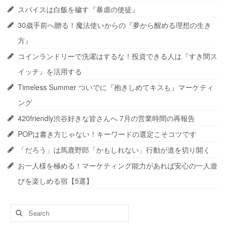
スパイスは白飯を穢す『暴虐の使徒』
30歳手前へ贈る！魔法使いからの『夢から醒める理想の生き
方』
コインランドリーで洗濯はするな！投資できる人は『すき間ス
イッチ』を活用する
Timeless Summer ついでに『抱きしめてキスも』マーケティ
ング
420friendly渋谷好きな皆さんへ 7月の営業時間の再報告
POPは書き方じゃない！キーワードの選定こそコツです
「だろう」は馬鹿野郎「かもしれない」行動が道を切り開く
お一人様を極める！マーケティング能力があれば安心の一人遊
びを楽しめる宿【5選】
Search
for: