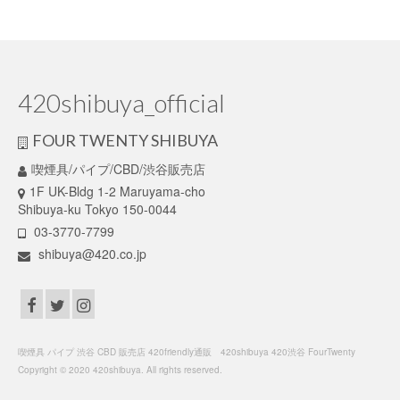
420shibuya_official
FOUR TWENTY SHIBUYA
喫煙具/パイプ/CBD/渋谷販売店
1F UK-Bldg 1-2 Maruyama-cho
Shibuya-ku Tokyo 150-0044
03-3770-7799
shibuya@420.co.jp
喫煙具 パイプ 渋谷 CBD 販売店 420friendly通販 420shibuya 420渋谷 FourTwenty
Copyright © 2020 420shibuya. All rights reserved.