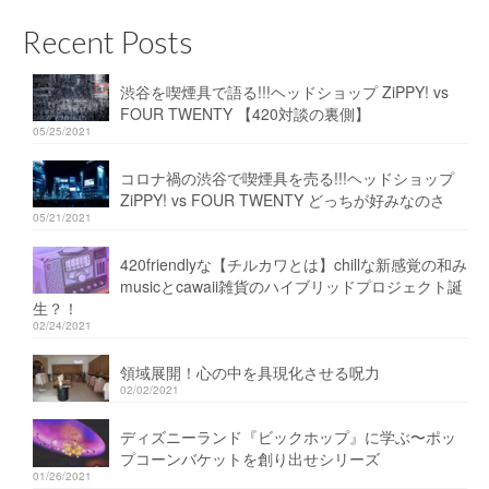
Recent Posts
渋谷を喫煙具で語る!!!ヘッドショップ ZiPPY! vs
FOUR TWENTY 【420対談の裏側】
05/25/2021
コロナ禍の渋谷で喫煙具を売る!!!ヘッドショップ
ZiPPY! vs FOUR TWENTY どっちが好みなのさ
05/21/2021
420friendlyな【チルカワとは】chillな新感覚の和み
musicとcawaii雑貨のハイブリッドプロジェクト誕
生？！
02/24/2021
領域展開！心の中を具現化させる呪力
02/02/2021
ディズニーランド『ビックホップ』に学ぶ〜ポッ
プコーンバケットを創り出せシリーズ
01/26/2021