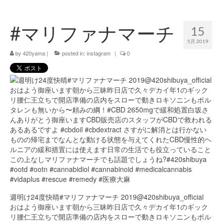
420 blog
#マリファナマーチ
15
420 shibuya_info
5月 2019
420 shibuya_access
by
420yama
|
posted in:
instagram
|
0
420 shibuya_shop
Instagram:420shibuya_official
About:FOUR TWENTY SHIBUYA
YouTube:420shibuya
420 Blog Full
www.h4wp.com
420friendly 通販
週明け24度快晴#マリファナマーチ 2019@420shibuya_official
おはよう御座います朝から三昧昨日店で久々デカイ年1のギック
リ腰仁王立ちで開店準備の店内をスローで動きロキソニンもボル