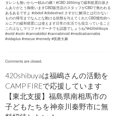
タレンも無いから〜頼みの綱！#CBD 2650mgで緩和処置白坂さ
んありがとう御座いますCBD販売店のスタッフがCBDで救われる
あるあるですよ #cbdoil #cbdextract さすがに解消とは行かない
ものの帰宅までなんとな動ける状態を与えてくれたCBD慢性的ヘ
ルニアの緩和措置には使えます日常の生活でも役立っていること
この上なしマリファナマーチでも話題でしょうね?#420shibuya
#ootd #ootn #cannabidiol #cannabinoid #medicalcannabis
#vidaplus #rescue #remedy #医療大麻
Comments are closed.
420shibuyaは福嶋さんの活動を
CAMP FIREで応援しています
【東北支援】福島県南相馬市の
子どもたちを神奈川秦野市に無