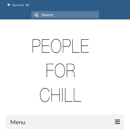
Your Cart
-
¥
0
Search
for:
Menu