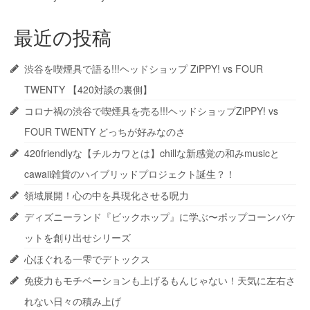
最近の投稿
渋谷を喫煙具で語る!!!ヘッドショップ ZiPPY! vs FOUR
TWENTY 【420対談の裏側】
コロナ禍の渋谷で喫煙具を売る!!!ヘッドショップZiPPY! vs
FOUR TWENTY どっちが好みなのさ
420friendlyな【チルカワとは】chillな新感覚の和みmusicと
cawaii雑貨のハイブリッドプロジェクト誕生？！
領域展開！心の中を具現化させる呪力
ディズニーランド『ビックホップ』に学ぶ〜ポップコーンバケ
ットを創り出せシリーズ
心ほぐれる一雫でデトックス
免疫力もモチベーションも上げるもんじゃない！天気に左右さ
れない日々の積み上げ