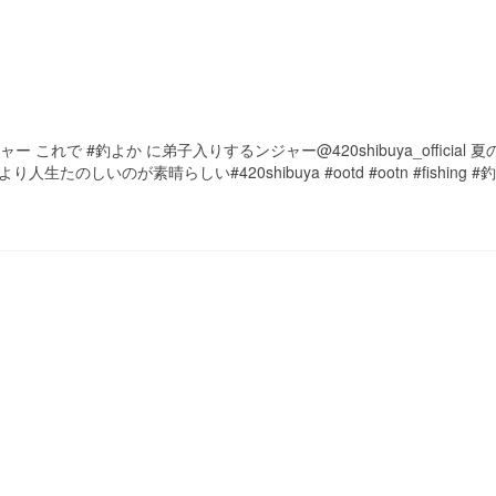
ンジャー これで #釣よか に弟子入りするンジャー@420shibuya_official 
人生たのしいのが素晴らしい#420shibuya #ootd #ootn #fishing 