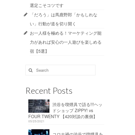
選定こそコツです
「だろう」は馬鹿野郎「かもしれな
い」行動が道を切り開く
お一人様を極める！マーケティング能
力があれば安心の一人遊びを楽しめる
宿【5選】
Search
for:
Recent Posts
渋谷を喫煙具で語る!!!ヘッ
ドショップ ZiPPY! vs
FOUR TWENTY 【420対談の裏側】
05/25/2021
コロナ禍の渋谷で喫煙具を