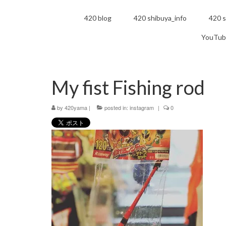
420 blog
420 shibuya_info
420 s
YouTub
My fist Fishing rod
by
420yama
|
posted in:
instagram
|
0