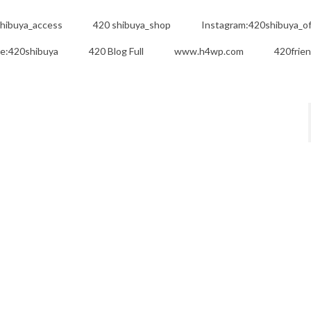
hibuya_access
420 shibuya_shop
Instagram:420shibuya_off
e:420shibuya
420 Blog Full
www.h4wp.com
420frie