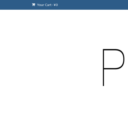
Your Cart
-
¥
0