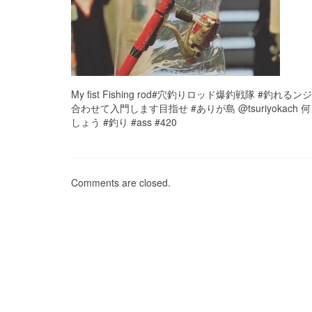
My fist Fishing rod#穴釣りロッド爆釣戦隊 #釣れる
合わせて入門します目指せ #ありが島 @tsuriyokach 何より
しょう #釣り #ass #420
Comments are closed.