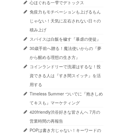
心ほぐれる一雫でデトックス
免疫力もモチベーションも上げるもん
じゃない！天気に左右されない日々の
積み上げ
スパイスは白飯を穢す『暴虐の使徒』
30歳手前へ贈る！魔法使いからの『夢
から醒める理想の生き方』
コインランドリーで洗濯はするな！投
資できる人は『すき間スイッチ』を活
用する
Timeless Summer ついでに『抱きしめ
てキスも』マーケティング
420friendly渋谷好きな皆さんへ 7月の
営業時間の再報告
POPは書き方じゃない！キーワードの