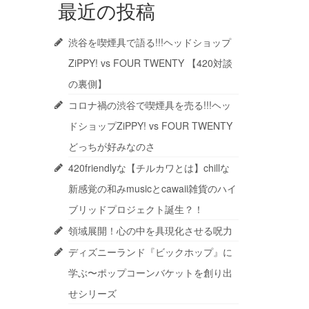
最近の投稿
渋谷を喫煙具で語る!!!ヘッドショップ
ZiPPY! vs FOUR TWENTY 【420対談
の裏側】
コロナ禍の渋谷で喫煙具を売る!!!ヘッ
ドショップZiPPY! vs FOUR TWENTY
どっちが好みなのさ
420friendlyな【チルカワとは】chillな
新感覚の和みmusicとcawaii雑貨のハイ
ブリッドプロジェクト誕生？！
領域展開！心の中を具現化させる呪力
ディズニーランド『ビックホップ』に
学ぶ〜ポップコーンバケットを創り出
せシリーズ