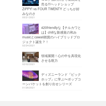
売る!!!ヘッドショップ
ZiPPY! vs FOUR TWENTY どっちが好
みなのさ
05/21/2021
420friendlyな【チルカワと
は】chillな新感覚の和み
musicとcawaii雑貨のハイブリッドプロ
ジェクト誕生？！
02/24/2021
領域展開！心の中を具現化
させる呪力
02/02/2021
ディズニーランド『ビック
ホップ』に学ぶ〜ポップコ
ーンバケットを創り出せシリーズ
01/26/2021