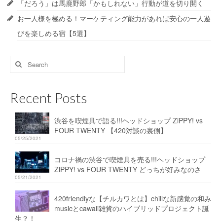
「だろう」は馬鹿野郎「かもしれない」行動が道を切り開く
お一人様を極める！マーケティング能力があれば安心の一人遊
びを楽しめる宿【5選】
Search
for:
Recent Posts
渋谷を喫煙具で語る!!!ヘッドショップ ZiPPY! vs
FOUR TWENTY 【420対談の裏側】
05/25/2021
コロナ禍の渋谷で喫煙具を売る!!!ヘッドショップ
ZiPPY! vs FOUR TWENTY どっちが好みなのさ
05/21/2021
420friendlyな【チルカワとは】chillな新感覚の和み
musicとcawaii雑貨のハイブリッドプロジェクト誕
生？！