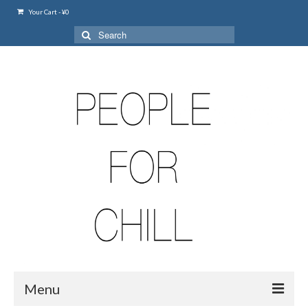
Your Cart
-
¥
0
Search
for:
Menu