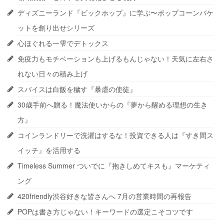
ディズニーランド『ビックホップ』に学ぶ〜ポップコーンバケ
ットを創り出せシリーズ
心ほぐれる一雫でデトックス
免疫力もモチベーションも上げるもんじゃない！天気に左右さ
れない日々の積み上げ
スパイスは白飯を穢す『暴虐の使徒』
30歳手前へ贈る！魔法使いからの『夢から醒める理想の生き
方』
コインランドリーで洗濯はするな！投資できる人は『すき間ス
イッチ』を活用する
Timeless Summer ついでに『抱きしめてキスも』マーケティ
ング
420friendly渋谷好きな皆さんへ 7月の営業時間の再報告
POPは書き方じゃない！キーワードの選定こそコツです