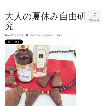
420 blog
大人の夏休み自由研
7
420 shibuya_info
8月 2018
究
420 shibuya_access
by
420 shibuya_shop
420yama
|
posted in:
instagram
|
0
Instagram:420shibuya_official
About:FOUR TWENTY SHIBUYA
YouTube:420shibuya
420 Blog Full
www.h4wp.com
420friendly 通販