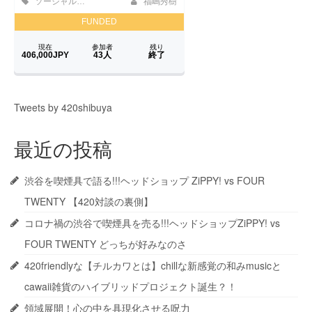
Tweets by 420shibuya
最近の投稿
渋谷を喫煙具で語る!!!ヘッドショップ ZiPPY! vs FOUR
TWENTY 【420対談の裏側】
コロナ禍の渋谷で喫煙具を売る!!!ヘッドショップZiPPY! vs
FOUR TWENTY どっちが好みなのさ
420friendlyな【チルカワとは】chillな新感覚の和みmusicと
cawaii雑貨のハイブリッドプロジェクト誕生？！
領域展開！心の中を具現化させる呪力