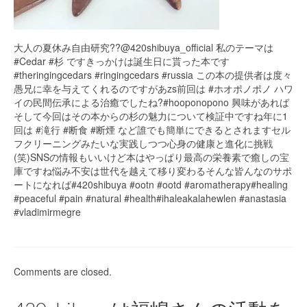
大人の夏休み自由研究??@420shibuya_official 私のテーマは
#Cedar #杉 ですきっかけは誕生日に貰った本です
#theringingcedars #ringingcedars #russia この本の提供者は度々
愚兄に幸を与えてくれるのですがあzs前回は #ホオポノポノ ハワ
イの民間伝承による治癒でしたね?#hooponopono 興味があれば
そして今回はその本からの杉の魅力について検証中ですね年に1
回は #滝行 #断食 #断煙 など誰でも簡単にできるとされますセル
フクリーニングみたいな実践しつつ心身の健康と進化に挑戦
(笑)SNSの情報もいいけど本はやっぱり最高の栄養素で癒しの宝
庫ですね悩み不安は世代を越えて移り変わるそんな皆んなのサポ
ートになれば#420shibuya #ootn #ootd #aromatherapy#healing
#peaceful #pain #natural #health#ihaleakalahewlen #anastasia
#vladimirmegre
Comments are closed.