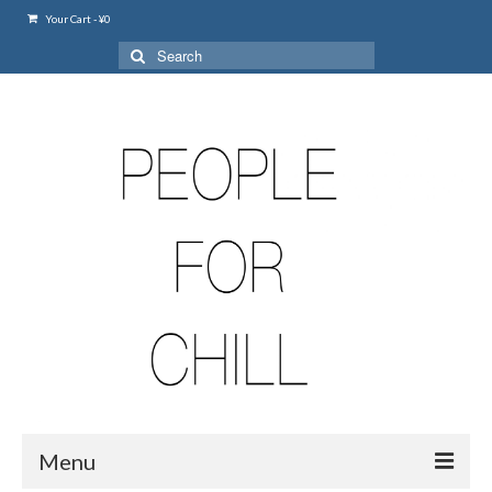
Your Cart
-
¥
0
Search
for:
Menu