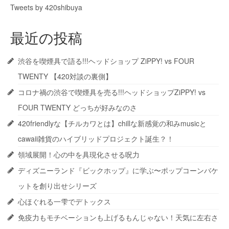
Tweets by 420shibuya
最近の投稿
渋谷を喫煙具で語る!!!ヘッドショップ ZiPPY! vs FOUR
TWENTY 【420対談の裏側】
コロナ禍の渋谷で喫煙具を売る!!!ヘッドショップZiPPY! vs
FOUR TWENTY どっちが好みなのさ
420friendlyな【チルカワとは】chillな新感覚の和みmusicと
cawaii雑貨のハイブリッドプロジェクト誕生？！
領域展開！心の中を具現化させる呪力
ディズニーランド『ビックホップ』に学ぶ〜ポップコーンバケ
ットを創り出せシリーズ
心ほぐれる一雫でデトックス
免疫力もモチベーションも上げるもんじゃない！天気に左右さ