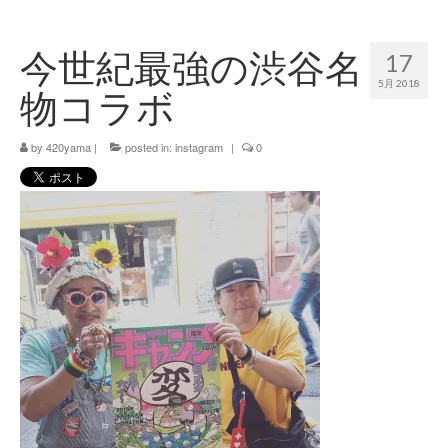
420 blog
今世紀最強の渋谷名
17
420 shibuya_info
5月 2018
物コラボ
420 shibuya_access
by
420 shibuya_shop
420yama
|
posted in:
instagram
|
0
Instagram:420shibuya_official
About:FOUR TWENTY SHIBUYA
YouTube:420shibuya
420 Blog Full
www.h4wp.com
420friendly 通販