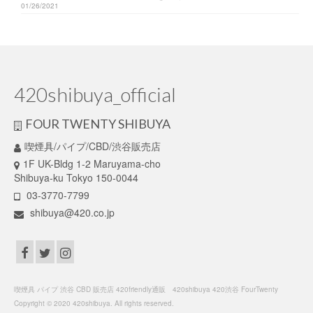
01/26/2021
420shibuya_official
FOUR TWENTY SHIBUYA
喫煙具/パイプ/CBD/渋谷販売店
1F UK-Bldg 1-2 Maruyama-cho
Shibuya-ku Tokyo 150-0044
03-3770-7799
shibuya@420.co.jp
喫煙具 パイプ 渋谷 CBD 販売店 420friendly通販 420shibuya 420渋谷 FourTwenty
Copyright © 2020 420shibuya. All rights reserved.