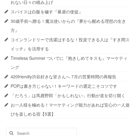
れない日々の積み上げ
スパイスは白飯を穢す『暴虐の使徒』
30歳手前へ贈る！魔法使いからの『夢から醒める理想の生き
方』
コインランドリーで洗濯はするな！投資できる人は『すき間ス
イッチ』を活用する
Timeless Summer ついでに『抱きしめてキスも』マーケティ
ング
420friendly渋谷好きな皆さんへ 7月の営業時間の再報告
POPは書き方じゃない！キーワードの選定こそコツです
「だろう」は馬鹿野郎「かもしれない」行動が道を切り開く
お一人様を極める！マーケティング能力があれば安心の一人遊
びを楽しめる宿【5選】
Search