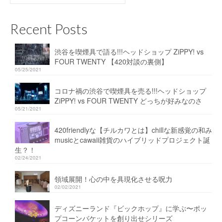
for:
Recent Posts
渋谷を喫煙具で語る!!!ヘッドショップ ZiPPY! vs
FOUR TWENTY 【420対談の裏側】
05/25/2021
コロナ禍の渋谷で喫煙具を売る!!!ヘッドショップ
ZiPPY! vs FOUR TWENTY どっちが好みなのさ
05/21/2021
420friendlyな【チルカワとは】chillな新感覚の和み
musicとcawaii雑貨のハイブリッドプロジェクト誕
生？！
02/24/2021
領域展開！心の中を具現化させる呪力
02/02/2021
ディズニーランド『ビックホップ』に学ぶ〜ポッ
プコーンバケットを創り出せシリーズ