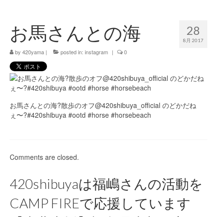
420 blog
お馬さんとの海
28
420 shibuya_info
8月 2017
420 shibuya_access
by
420yama
|
posted in:
instagram
|
0
420 shibuya_shop
Instagram:420shibuya_official
お馬さんとの海?散歩のオフ@420shibuya_official のどかだね
About:FOUR TWENTY SHIBUYA
ぇ〜?#420shibuya #ootd #horse #horsebeach
YouTube:420shibuya
420 Blog Full
Comments are closed.
www.h4wp.com
420shibuyaは福嶋さんの活動を
420friendly 通販
CAMP FIREで応援しています