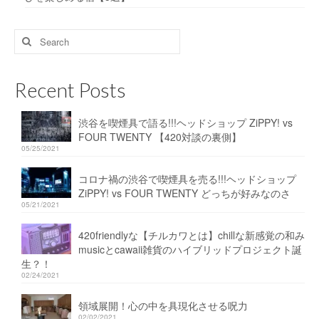
Search
for:
Recent Posts
渋谷を喫煙具で語る!!!ヘッドショップ ZiPPY! vs
FOUR TWENTY 【420対談の裏側】
05/25/2021
コロナ禍の渋谷で喫煙具を売る!!!ヘッドショップ
ZiPPY! vs FOUR TWENTY どっちが好みなのさ
05/21/2021
420friendlyな【チルカワとは】chillな新感覚の和み
musicとcawaii雑貨のハイブリッドプロジェクト誕
生？！
02/24/2021
領域展開！心の中を具現化させる呪力
02/02/2021