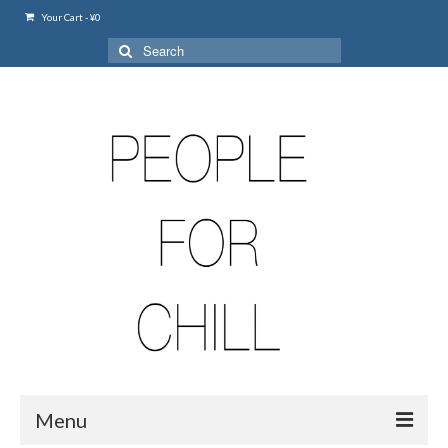
Your Cart
-
¥
0
Search
for:
Menu