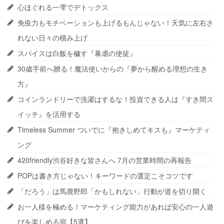
心ほぐれる一雫でデトックス
免疫力もモチベーションも上げるもんじゃない！天気に左右さ
れない日々の積み上げ
スパイスは白飯を穢す『暴虐の使徒』
30歳手前へ贈る！魔法使いからの『夢から醒める理想の生き
方』
コインランドリーで洗濯はするな！投資できる人は『すき間ス
イッチ』を活用する
Timeless Summer ついでに『抱きしめてキスも』マーケティ
ング
420friendly渋谷好きな皆さんへ 7月の営業時間の再報告
POPは書き方じゃない！キーワードの選定こそコツです
「だろう」は馬鹿野郎「かもしれない」行動が道を切り開く
お一人様を極める！マーケティング能力があれば安心の一人遊
びを楽しめる宿【5選】