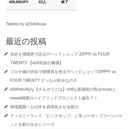
Tweets by 420shibuya
最近の投稿
渋谷を喫煙具で語る!!!ヘッドショップ ZiPPY! vs FOUR
TWENTY 【420対談の裏側】
コロナ禍の渋谷で喫煙具を売る!!!ヘッドショップZiPPY! vs
FOUR TWENTY どっちが好みなのさ
420friendlyな【チルカワとは】chillな新感覚の和みmusicと
cawaii雑貨のハイブリッドプロジェクト誕生？！
領域展開！心の中を具現化させる呪力
ディズニーランド『ビックホップ』に学ぶ〜ポップコーンバケ
ットを創り出せシリーズ