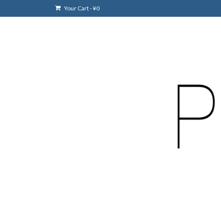
Your Cart
-
¥
0