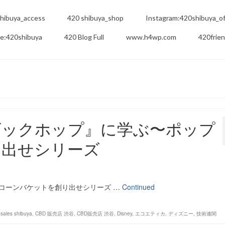
hibuya_access
420 shibuya_shop
Instagram:420shibuya_off
e:420shibuya
420 Blog Full
www.h4wp.com
420frie
ビックホップ』に学ぶ〜ポップ
り出せシリーズ
コーンバケットを創り出せシリーズ …
Continued
sales shibuya
,
CBD 販売店 渋谷
,
CBD販売店 渋谷
,
Disney
,
エコエティカ
,
ディズニー
,
技術連関