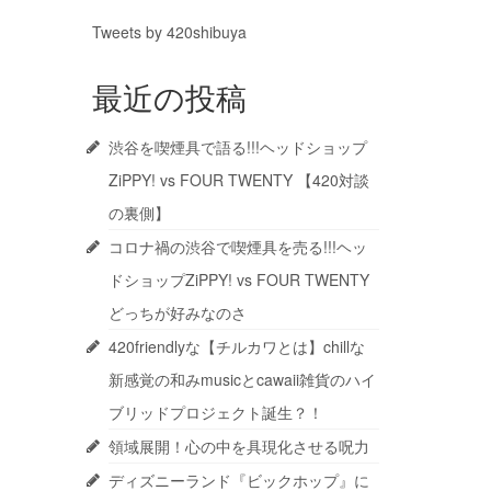
Tweets by 420shibuya
最近の投稿
渋谷を喫煙具で語る!!!ヘッドショップ
ZiPPY! vs FOUR TWENTY 【420対談
の裏側】
コロナ禍の渋谷で喫煙具を売る!!!ヘッ
ドショップZiPPY! vs FOUR TWENTY
どっちが好みなのさ
420friendlyな【チルカワとは】chillな
新感覚の和みmusicとcawaii雑貨のハイ
ブリッドプロジェクト誕生？！
領域展開！心の中を具現化させる呪力
ディズニーランド『ビックホップ』に