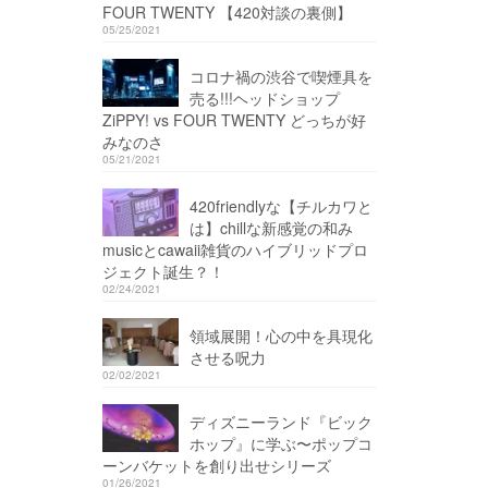
FOUR TWENTY 【420対談の裏側】
05/25/2021
コロナ禍の渋谷で喫煙具を
売る!!!ヘッドショップ
ZiPPY! vs FOUR TWENTY どっちが好
みなのさ
05/21/2021
420friendlyな【チルカワと
は】chillな新感覚の和み
musicとcawaii雑貨のハイブリッドプロ
ジェクト誕生？！
02/24/2021
領域展開！心の中を具現化
させる呪力
02/02/2021
ディズニーランド『ビック
ホップ』に学ぶ〜ポップコ
ーンバケットを創り出せシリーズ
01/26/2021