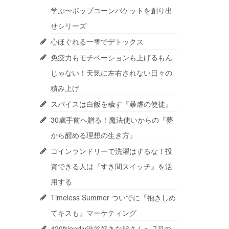
学ぶ〜ポップコーンバケットを創り出
せシリーズ
心ほぐれる一雫でデトックス
免疫力もモチベーションも上げるもん
じゃない！天気に左右されない日々の
積み上げ
スパイスは白飯を穢す『暴虐の使徒』
30歳手前へ贈る！魔法使いからの『夢
から醒める理想の生き方』
コインランドリーで洗濯はするな！投
資できる人は『すき間スイッチ』を活
用する
Timeless Summer ついでに『抱きしめ
てキスも』マーケティング
420friendly渋谷好きな皆さんへ 7月の