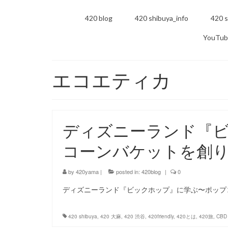
420 blog
420 shibuya_info
420 s
YouTub
エコエティカ
ディズニーランド『
コーンバケットを創
by
420yama
|
posted in:
420blog
|
0
ディズニーランド『ビックホップ』に学ぶ〜ポップ
420 shibuya
,
420 大麻
,
420 渋谷
,
420friendly
,
420とは
,
420旅
,
CBD 