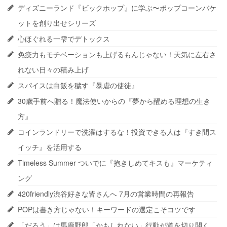
ディズニーランド『ビックホップ』に学ぶ〜ポップコーンバケ
ットを創り出せシリーズ
心ほぐれる一雫でデトックス
免疫力もモチベーションも上げるもんじゃない！天気に左右さ
れない日々の積み上げ
スパイスは白飯を穢す『暴虐の使徒』
30歳手前へ贈る！魔法使いからの『夢から醒める理想の生き
方』
コインランドリーで洗濯はするな！投資できる人は『すき間ス
イッチ』を活用する
Timeless Summer ついでに『抱きしめてキスも』マーケティ
ング
420friendly渋谷好きな皆さんへ 7月の営業時間の再報告
POPは書き方じゃない！キーワードの選定こそコツです
「だろう」は馬鹿野郎「かもしれない」行動が道を切り開く