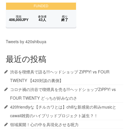
Tweets by 420shibuya
最近の投稿
渋谷を喫煙具で語る!!!ヘッドショップ ZiPPY! vs FOUR
TWENTY 【420対談の裏側】
コロナ禍の渋谷で喫煙具を売る!!!ヘッドショップZiPPY! vs
FOUR TWENTY どっちが好みなのさ
420friendlyな【チルカワとは】chillな新感覚の和みmusicと
cawaii雑貨のハイブリッドプロジェクト誕生？！
領域展開！心の中を具現化させる呪力