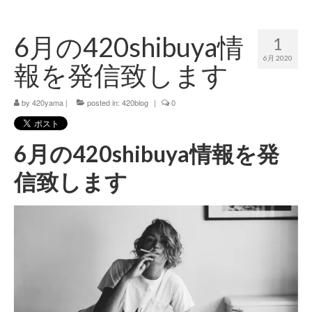
420 blog
6月の420shibuya情
1
420 shibuya_info
6月 2020
報を発信致します
420 shibuya_access
by
420 shibuya_shop
420yama
|
posted in:
420blog
|
0
Instagram:420shibuya_official
6月の420shibuya情報を発
About:FOUR TWENTY SHIBUYA
信致します
YouTube:420shibuya
420 Blog Full
www.h4wp.com
420friendly 通販