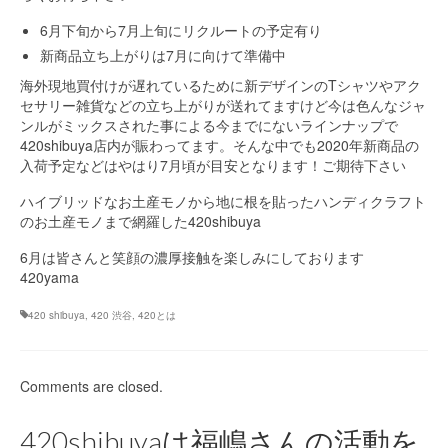
6月下旬から7月上旬にリクルートの予定有り
新商品立ち上がりは7月に向けて準備中
海外現地買付けが遅れているために新デザインのTシャツやアク
セサリー雑貨などの立ち上がりが送れてますけど今は色んなジャ
ンルがミックスされた事による今までにないラインナップで
420shibuya店内が賑わってます。そんな中でも2020年新商品の
入荷予定などはやはり7月頃が目安となります！ご期待下さい
ハイブリッドなお土産モノから地に根を貼ったハンディクラフト
のお土産モノまで網羅した420shibuya
6月は皆さんと笑顔の濃厚接触を楽しみにしております
420yama
420 shibuya
,
420 渋谷
,
420とは
Comments are closed.
420shibuyaは福嶋さんの活動を