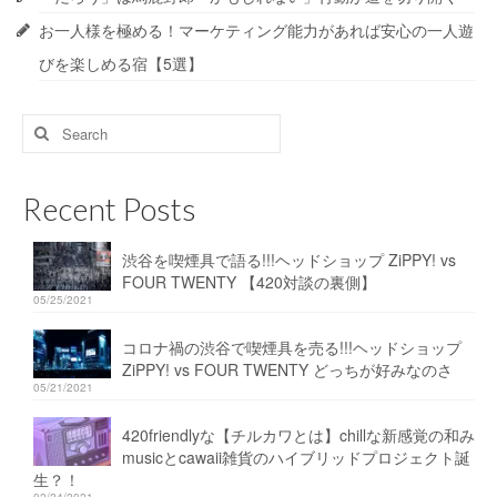
お一人様を極める！マーケティング能力があれば安心の一人遊
びを楽しめる宿【5選】
Search
for:
Recent Posts
渋谷を喫煙具で語る!!!ヘッドショップ ZiPPY! vs
FOUR TWENTY 【420対談の裏側】
05/25/2021
コロナ禍の渋谷で喫煙具を売る!!!ヘッドショップ
ZiPPY! vs FOUR TWENTY どっちが好みなのさ
05/21/2021
420friendlyな【チルカワとは】chillな新感覚の和み
musicとcawaii雑貨のハイブリッドプロジェクト誕
生？！
02/24/2021