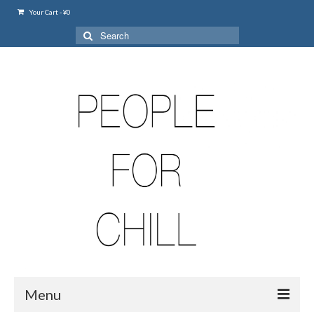
Your Cart
-
¥
0
Search
for:
Menu