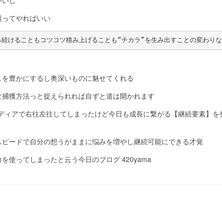
誘ってやればいい
続けることもコツコツ積み上げることも“チカラ”を生み出すことの変わりな
しを豊かにするし奥深いものに魅せてくれる
な捕獲方法っと捉えられれば自ずと道は開かれます
イディアで右往左往してしまったけど今日も成長に繋がる【継続要素】を
スピードで自分の想うがままに悩みを増やし継続可能にできる才覚
使ってしまったと云う今日のブログ 420yama