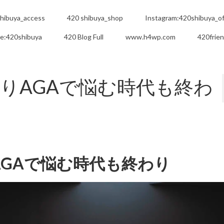
hibuya_access
420 shibuya_shop
Instagram:420shibuya_off
e:420shibuya
420 Blog Full
www.h4wp.com
420frie
りAGAで悩む時代も終わ
GAで悩む時代も終わり