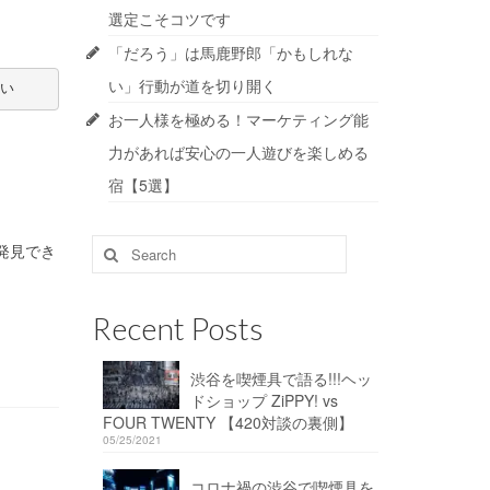
選定こそコツです
「だろう」は馬鹿野郎「かもしれな
い」行動が道を切り開く
い
お一人様を極める！マーケティング能
力があれば安心の一人遊びを楽しめる
宿【5選】
Search
発見でき
for:
Recent Posts
渋谷を喫煙具で語る!!!ヘッ
ドショップ ZiPPY! vs
FOUR TWENTY 【420対談の裏側】
05/25/2021
コロナ禍の渋谷で喫煙具を