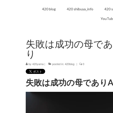
420 blog
420 shibuya_info
420 s
YouTub
失敗は成功の母であ
り
by
420yama
|
posted in:
420blog
|
0
失敗は成功の母でありA