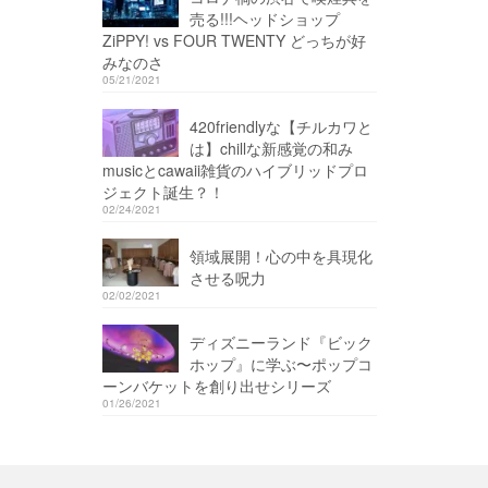
売る!!!ヘッドショップ
ZiPPY! vs FOUR TWENTY どっちが好
みなのさ
05/21/2021
420friendlyな【チルカワと
は】chillな新感覚の和み
musicとcawaii雑貨のハイブリッドプロ
ジェクト誕生？！
02/24/2021
領域展開！心の中を具現化
させる呪力
02/02/2021
ディズニーランド『ビック
ホップ』に学ぶ〜ポップコ
ーンバケットを創り出せシリーズ
01/26/2021