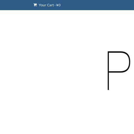
Your Cart
-
¥
0