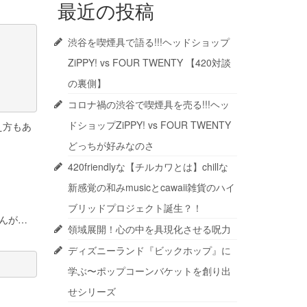
最近の投稿
渋谷を喫煙具で語る!!!ヘッドショップ
ZiPPY! vs FOUR TWENTY 【420対談
の裏側】
コロナ禍の渋谷で喫煙具を売る!!!ヘッ
ドショップZiPPY! vs FOUR TWENTY
え方もあ
どっちが好みなのさ
420friendlyな【チルカワとは】chillな
新感覚の和みmusicとcawaii雑貨のハイ
ブリッドプロジェクト誕生？！
んが…
領域展開！心の中を具現化させる呪力
ディズニーランド『ビックホップ』に
学ぶ〜ポップコーンバケットを創り出
せシリーズ