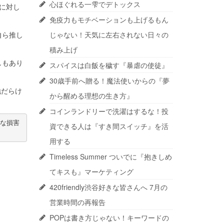
心ほぐれる一雫でデトックス
に対し
免疫力もモチベーションも上げるもん
自ら推し
じゃない！天気に左右されない日々の
積み上げ
しもあり
スパイスは白飯を穢す『暴虐の使徒』
30歳手前へ贈る！魔法使いからの『夢
地だらけ
から醒める理想の生き方』
コインランドリーで洗濯はするな！投
な損害
資できる人は『すき間スイッチ』を活
用する
Timeless Summer ついでに『抱きしめ
てキスも』マーケティング
420friendly渋谷好きな皆さんへ 7月の
営業時間の再報告
POPは書き方じゃない！キーワードの