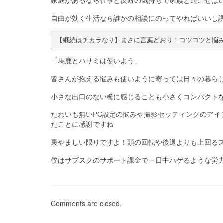
自由が効く生活なら誰かの相談にのってやればいいし
【継続はチカラなり】まさに言葉どおり！コツコツと悩み
「馬鹿とハサミは使いよう」
皆さんが抱える悩みも使いように寄っては日々の暮ら
小さな出口のない檻に感じることも小さくコンパクト
たわいも無いPC設定の悩みや撮影セッティングのア
たことに感謝ですね
裏やましい限りですよ！頭の回転や後退よりも上回る
僕はサブスクのサポート課金で一日中ハゲるような労力を
Comments are closed.