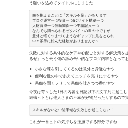
う願いを込めてタイトルにしました
頭を抱えることに「スキル不足」があります
ブログ運営一つ投資一つECサイト構築一つ
人財育成一つ信頼関係一つ申請記入一つ
なんでも調べられるゼタバイトの世の中ですが
意外と軽くつまづくようなギャップに足をとられ
中々派手に転んだ経験がありませんか？
失敗に対する具体的なケアや心配ごと対する解決策を
るぜ』っと云う傷の舐め合い的なブログ内容となって
小さな棘を刺してくるのは意外と身近なヤツ
便利な世の中であえてニッチを売りにするヤツ
愚痴を聞くフリして愚痴を吐きつつ呑むヤツ
今夜は苛々した1日の内容を日記以下の文字列に起こ
結構ヒトとは他人さまの不幸が好物だったりするので
スキルがないと中途半端な失敗しか起こらない！
これが一番ヒトの気持ちを逆撫でする部分ですね