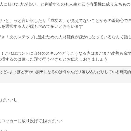
他人に任せた方が良い」と判断するのも人生と云う有限性に成り立ちもの
ないと」っと言い訳したり「成功図」が見えてないことからの羞恥心で
スを選択する人が僕も含めて多いとおもいます
でき！次のステップに進むための人財確保が疎かになっているなんて話
ろ？！これはホントに自分のスキルでどうこうなる内はまだまだ改善も余
発揮するのは違った形で行うべきだとお伝えしおきましょう
けど…よっぽどデカい損出になるのは悔やんだり落ち込んだりしている時間的
ればいいし
にロッカーに放り投げておけばいい
いいし