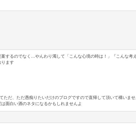
提案するのでなく…やんわり濁して「こんな心境の時は！」『こんな考
おります
してただ、ただ愚痴りたいだけのブログですので直帰して頂いて構いませ
実は面白い酒のネタになるかもしれませんよ