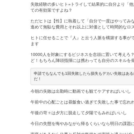
失敗経験の多いヒト=トライして結果的に自分より「
ての有効策ですよね？
ただヒトは【性】に執着して「自分で一度はやってみ
進めて無駄な費用とそれ以上に対価として時間的なロ
ヒトに任せることで『人』と云う人脈を構築する事が
ます
10000人を対象にするビジネスを念頭に置いて考え
ど！もちろん陣頭指揮には携わっても自分のスキルを
申請でもなんでも1回失敗したら損失もデカい失敗はある
だ！
今朝の失敗は出勤時に動画でも観てケアすればいいし
午前中の心配ごとは昼飯食い過ぎて失敗した事で忘れ
午後の苛々は夕方に脱走して夕陽でもみればいいし
今日の失態を悔やみながら帰るくらいなら明日の課題
家庭があるなら仕事と反対の気持ちで家族と過ごせば