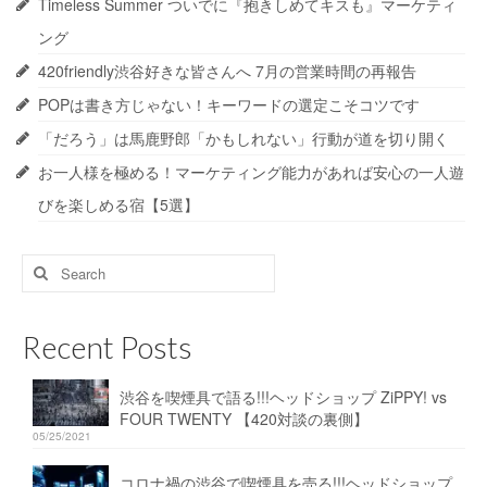
Timeless Summer ついでに『抱きしめてキスも』マーケティ
ング
420friendly渋谷好きな皆さんへ 7月の営業時間の再報告
POPは書き方じゃない！キーワードの選定こそコツです
「だろう」は馬鹿野郎「かもしれない」行動が道を切り開く
お一人様を極める！マーケティング能力があれば安心の一人遊
びを楽しめる宿【5選】
Search
for:
Recent Posts
渋谷を喫煙具で語る!!!ヘッドショップ ZiPPY! vs
FOUR TWENTY 【420対談の裏側】
05/25/2021
コロナ禍の渋谷で喫煙具を売る!!!ヘッドショップ