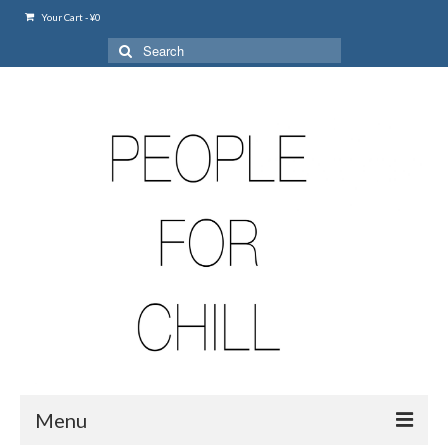
Your Cart
-
¥
0
Search
for:
Menu