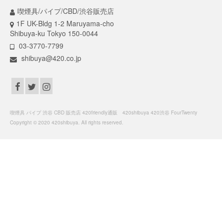
喫煙具/パイプ/CBD/渋谷販売店
1F UK-Bldg 1-2 Maruyama-cho
Shibuya-ku Tokyo 150-0044
03-3770-7799
shibuya@420.co.jp
喫煙具 パイプ 渋谷 CBD 販売店 420friendly通販 420shibuya 420渋谷 FourTwenty
Copyright © 2020 420shibuya. All rights reserved.