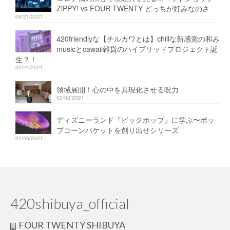
ZiPPY! vs FOUR TWENTY どっちが好みなのさ
05/21/2021
420friendlyな【チルカワとは】chillな新感覚の和み
musicとcawaii雑貨のハイブリッドプロジェクト誕
生？！
02/24/2021
領域展開！心の中を具現化させる呪力
02/02/2021
ディズニーランド『ビックホップ』に学ぶ〜ポッ
プコーンバケットを創り出せシリーズ
01/26/2021
420shibuya_official
FOUR TWENTY SHIBUYA