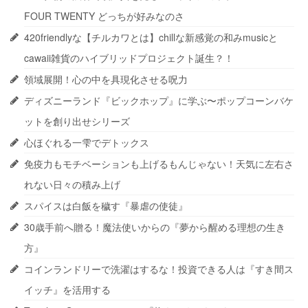
FOUR TWENTY どっちが好みなのさ
420friendlyな【チルカワとは】chillな新感覚の和みmusicと
cawaii雑貨のハイブリッドプロジェクト誕生？！
領域展開！心の中を具現化させる呪力
ディズニーランド『ビックホップ』に学ぶ〜ポップコーンバケ
ットを創り出せシリーズ
心ほぐれる一雫でデトックス
免疫力もモチベーションも上げるもんじゃない！天気に左右さ
れない日々の積み上げ
スパイスは白飯を穢す『暴虐の使徒』
30歳手前へ贈る！魔法使いからの『夢から醒める理想の生き
方』
コインランドリーで洗濯はするな！投資できる人は『すき間ス
イッチ』を活用する