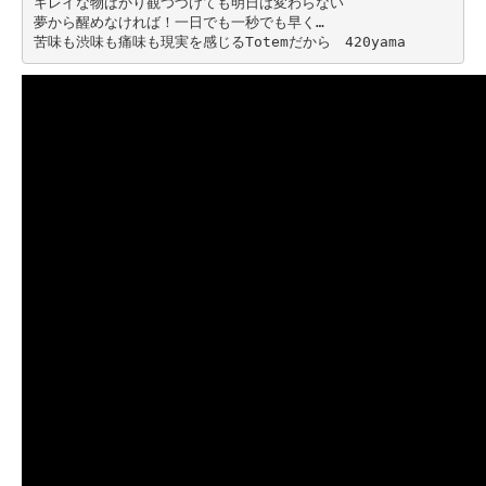
キレイな物ばかり観つづけても明日は変わらない
夢から醒めなければ！一日でも一秒でも早く…
苦味も渋味も痛味も現実を感じるTotemだから　420yama