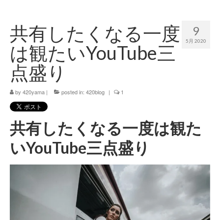
420 blog
共有したくなる一度
9
420 shibuya_info
5月 2020
は観たいYouTube三
420 shibuya_access
点盛り
420 shibuya_shop
by
420yama
|
posted in:
420blog
|
1
Instagram:420shibuya_official
About:FOUR TWENTY SHIBUYA
共有したくなる一度は観た
YouTube:420shibuya
いYouTube三点盛り
420 Blog Full
www.h4wp.com
420friendly 通販