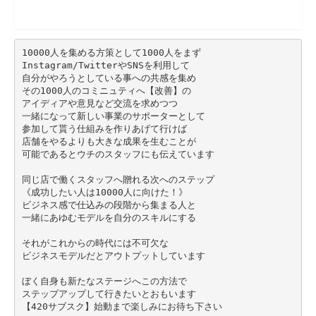
10000人を集める方策として1000人をまず
Instagram/TwitterやSNSを利用して
自分がやろうとしている事への共感を集め
その1000人のコミニュティへ【改善】の
アイディアや意見など交流を求めつつ
一緒になって新しい事業のサポーターとして
参加して貰う仕組みを作りあげて行けば
店舗をやるよりも大きな成果を生むことが
可能であるとウチのスタッフにも伝えています
同じ店で働くスタッフへ贈れる次へのステップ
《成功したい人は10000人に向けた！》
ビジネス感で仕込みの段階から集まる人と
一緒にあゆむモデルを自分のスキルにする
それがこれからの時代には不可欠な
ビジネスモデルだとアウトプットしています
ぼく自身も新たなステージへこの方法で
ステップアップして行きたいとおもいます
【420サブスク】始動まで楽しみにお待ち下さい