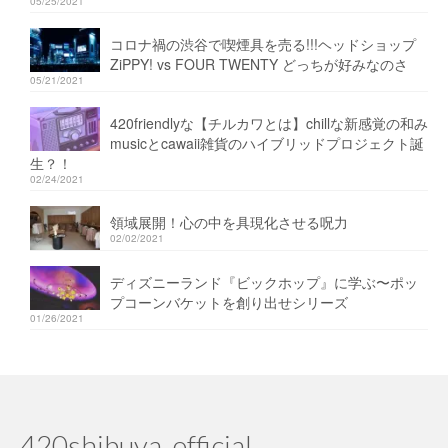
05/25/2021
コロナ禍の渋谷で喫煙具を売る!!!ヘッドショップ
ZiPPY! vs FOUR TWENTY どっちが好みなのさ
05/21/2021
420friendlyな【チルカワとは】chillな新感覚の和み
musicとcawaii雑貨のハイブリッドプロジェクト誕
生？！
02/24/2021
領域展開！心の中を具現化させる呪力
02/02/2021
ディズニーランド『ビックホップ』に学ぶ〜ポッ
プコーンバケットを創り出せシリーズ
01/26/2021
420shibuya_official