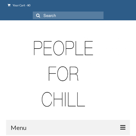
Your Cart
-
¥
0
Search
for:
Menu