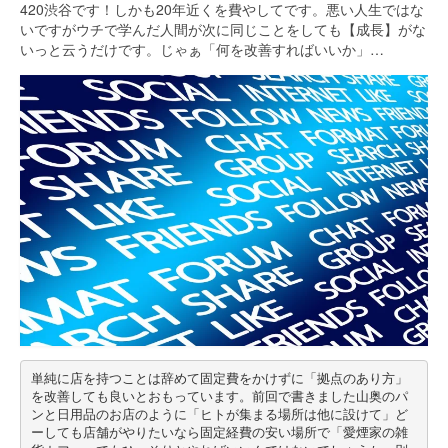
420渋谷です！しかも20年近くを費やしてです。悪い人生ではな
いですがウチで学んだ人間が次に同じことをしても【成長】がな
いっと云うだけです。じゃぁ「何を改善すればいいか」…
単純に店を持つことは辞めて固定費をかけずに「拠点のあり方」
を改善しても良いとおもっています。前回で書きました山奥のパ
ンと日用品のお店のように「ヒトが集まる場所は他に設けて」ど
ーしても店舗がやりたいなら固定経費の安い場所で「愛煙家の雑