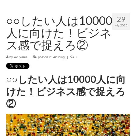
420 blog
○○したい人は10000
29
420 shibuya_info
4月 2020
人に向けた！ビジネ
420 shibuya_access
ス感で捉えろ②
420 shibuya_shop
by
420yama
|
posted in:
420blog
|
0
Instagram:420shibuya_official
About:FOUR TWENTY SHIBUYA
○○したい人は10000人に向
YouTube:420shibuya
けた！ビジネス感で捉えろ
420 Blog Full
②
www.h4wp.com
420friendly 通販