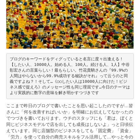
ブログのキーワードをディグっていると名言に度々出逢える！
【したい人、10000人。始める人、100人。続ける人、1人】中谷
彰宏さんの言葉らしい！最もらしい。竹花貴騎さんの『99.9%の
人間はやらないから99.9%成功する秘訣がそれ』って云うのと同
義ですよね？！そして…《○○したい人は10000人に向けた！ビジ
ネス感で捉えろ》のメッセージ性も同じ理屈です…今日のテーマは
より実践的に数字の意味を解き明かすつづきです
ここまで昨日のブログで書いたことを思い起こしたのですが…皆
さんに「何を改善すればいいか」を明確にお伝えしてなかったの
でつづきを書いております。ウチのスタッフにも「君は、ぼくと
同じビジネスモデルで店を出しても成長はしないよ」っと日頃伝
えています。同じ店舗型のビジネスをしても「固定費」「資金」
「労力」を使って自分の商売スキルをフル活用して…やっと今の