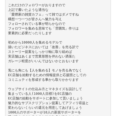
これだけのフォロワーがおりますので
上記で書いたような適当な
「愛煙家の雑貨カフェ」って雑ではダメですね
構想一つ一つが皆さんへ魅力を与え
フォローされている事が明らかなので
フォロワーを集める意味でも「雰囲気」作りは
要素的に必要だったりします
初めから10000人を集めるモデルで
描いたビジネスにおいては「改善」を売る訳で
ストーリー提案をしっかり軸に取り組めば
実店舗はあくまで営業形態を伴わない洒落た
ガレージ程度がいいんではないかとおもいます
兎にも角にも【人を集める】モノを売る為でなく
EC店舗を始動するための情報提供と応援団としての
コミニュティを形成する事から取りかかります
ウェブサイトの仕込み方とマネタイズを設計して
集まっている人(1000人目標)をEC店舗の
EC店舗の始動をサポートに参加して貰いましょう
魅力的なサブスクリプション提案してアフィリ収益と
変わらないくらいの還元を用意してあげましょう
1000人のサポーターが10人の新規サポーターを