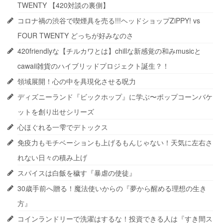
TWENTY 【420対談の裏側】
コロナ禍の渋谷で喫煙具を売る!!!ヘッドショップZiPPY! vs
FOUR TWENTY どっちが好みなのさ
420friendlyな【チルカワとは】chillな新感覚の和みmusicと
cawaii雑貨のハイブリッドプロジェクト誕生？！
領域展開！心の中を具現化させる呪力
ディズニーランド『ビックホップ』に学ぶ〜ポップコーンバケ
ットを創り出せシリーズ
心ほぐれる一雫でデトックス
免疫力もモチベーションも上げるもんじゃない！天気に左右さ
れない日々の積み上げ
スパイスは白飯を穢す『暴虐の使徒』
30歳手前へ贈る！魔法使いからの『夢から醒める理想の生き
方』
コインランドリーで洗濯はするな！投資できる人は『すき間ス