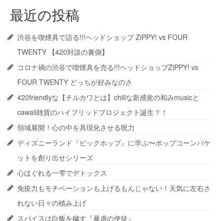
最近の投稿
渋谷を喫煙具で語る!!!ヘッドショップ ZiPPY! vs FOUR
TWENTY 【420対談の裏側】
コロナ禍の渋谷で喫煙具を売る!!!ヘッドショップZiPPY! vs
FOUR TWENTY どっちが好みなのさ
420friendlyな【チルカワとは】chillな新感覚の和みmusicと
cawaii雑貨のハイブリッドプロジェクト誕生？！
領域展開！心の中を具現化させる呪力
ディズニーランド『ビックホップ』に学ぶ〜ポップコーンバケ
ットを創り出せシリーズ
心ほぐれる一雫でデトックス
免疫力もモチベーションも上げるもんじゃない！天気に左右さ
れない日々の積み上げ
スパイスは白飯を穢す『暴虐の使徒』