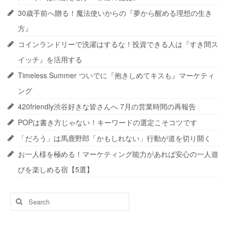
30歳手前へ贈る！魔法使いからの『夢から醒める理想の生き
方』
コインランドリーで洗濯はするな！投資できる人は『すき間ス
イッチ』を活用する
Timeless Summer ついでに『抱きしめてキスも』マーケティ
ング
420friendly渋谷好きな皆さんへ 7月の営業時間の再報告
POPは書き方じゃない！キーワードの選定こそコツです
「だろう」は馬鹿野郎「かもしれない」行動が道を切り開く
お一人様を極める！マーケティング能力があれば安心の一人遊
びを楽しめる宿【5選】
Search
for: