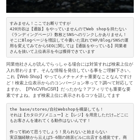
すみません！ここでお断りですが
420渋谷は【通販】をやっていませんのでWeb shopを持たない
《ランディングページ》数枚とSNSへのリンクしかありません！
そこにBlogページを増設して今書いた流れでHP/Blog/SNSの運
用を変えてみてからSEOに関しては【通販をやっている】同業者
さんを抜いて上位表示を今は獲得できています
同業他社さんが読んでらっしゃる場合には対策すれば検索上位が
入れ替わります。そんな情報を発信している事をご理解下さい。
これ【Web Shop】やってらメチャメチャ重要なことなんですけ
ど！検索上位表示からのコンバージョン率って？調べて対応して
ますか。【PVxCVRxCSR】だったかな？アフィリでも重要な要
素ですよね。まず検索上位に表示されるコツを話してます
the base/stores/自社Webshopを構築しても！
それは【カタログ/メニュー】と【レジ】を用意しただけ…どこに
もお客さんを連れてくる動作はないんです！
作って初めて思うでしょう！見られないと始まらない
実店舗経験から云えば5-6階の雑居ビルに出店する感覚です。商