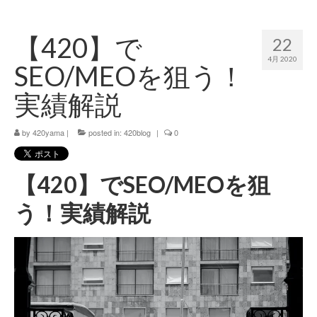
420 blog
【420】で
22
420 shibuya_info
4月 2020
SEO/MEOを狙う！
420 shibuya_access
実績解説
420 shibuya_shop
by
420yama
|
posted in:
420blog
|
0
Instagram:420shibuya_official
About:FOUR TWENTY SHIBUYA
【420】でSEO/MEOを狙
YouTube:420shibuya
う！実績解説
420 Blog Full
www.h4wp.com
420friendly 通販