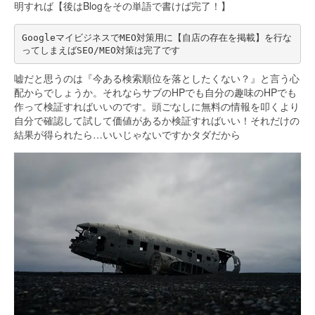
明すれば【後はBlogをその単語で書けば完了！】
GoogleマイビジネスでMEO対策用に【自店の存在を掲載】を行な
ってしまえばSEO/MEO対策は完了です
嘘だと思うのは『今ある検索順位を落としたくない？』と言う心
配からでしょうか。それならサブのHPでも自分の趣味のHPでも
作って検証すればいいのです。頭ごなしに無料の情報を叩くより
自分で確認して試して価値があるか検証すればいい！それだけの
結果が得られたら…いいじゃないですかタダだから