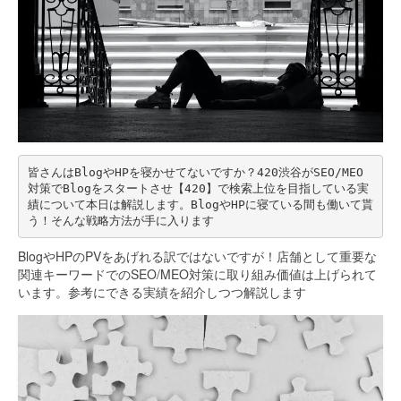
皆さんはBlogやHPを寝かせてないですか？420渋谷がSEO/MEO
対策でBlogをスタートさせ【420】で検索上位を目指している実
績について本日は解説します。BlogやHPに寝ている間も働いて貰
う！そんな戦略方法が手に入ります
BlogやHPのPVをあげれる訳ではないですが！店舗として重要な
関連キーワードでのSEO/MEO対策に取り組み価値は上げられて
います。参考にできる実績を紹介しつつ解説します