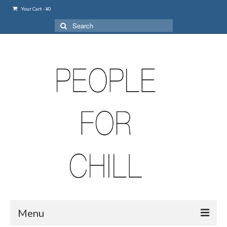
Your Cart
-
¥
0
Search
for:
Menu