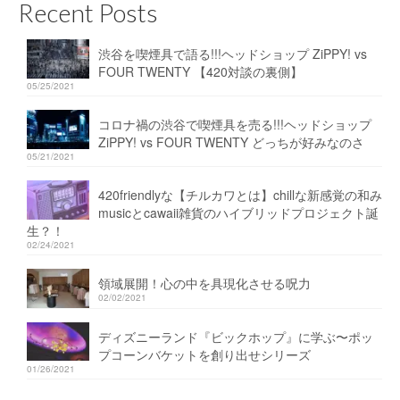
Recent Posts
渋谷を喫煙具で語る!!!ヘッドショップ ZiPPY! vs
FOUR TWENTY 【420対談の裏側】
05/25/2021
コロナ禍の渋谷で喫煙具を売る!!!ヘッドショップ
ZiPPY! vs FOUR TWENTY どっちが好みなのさ
05/21/2021
420friendlyな【チルカワとは】chillな新感覚の和み
musicとcawaii雑貨のハイブリッドプロジェクト誕
生？！
02/24/2021
領域展開！心の中を具現化させる呪力
02/02/2021
ディズニーランド『ビックホップ』に学ぶ〜ポッ
プコーンバケットを創り出せシリーズ
01/26/2021